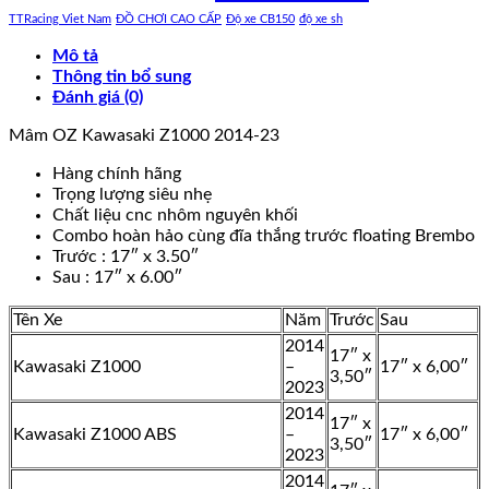
TTRacing Viet Nam
ĐỒ CHƠI CAO CẤP
Độ xe CB150
độ xe sh
Mô tả
Thông tin bổ sung
Đánh giá (0)
Mâm OZ Kawasaki Z1000 2014-23
Hàng chính hãng
Trọng lượng siêu nhẹ
Chất liệu cnc nhôm nguyên khối
Combo hoàn hảo cùng đĩa thắng trước floating Brembo
Trước : 17″ x 3.50″
Sau : 17″ x 6.00″
Tên Xe
Năm
Trước
Sau
2014
17″ x
Kawasaki Z1000
–
17″ x 6,00″
3,50″
2023
2014
17″ x
Kawasaki Z1000 ABS
–
17″ x 6,00″
3,50″
2023
2014