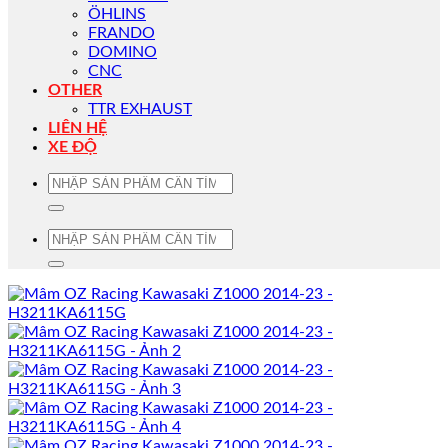
ÖHLINS
FRANDO
DOMINO
CNC
OTHER
TTR EXHAUST
LIÊN HỆ
XE ĐỘ
Tìm
kiếm:
Tìm
kiếm: