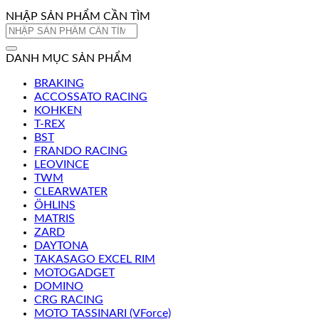
NHẬP SẢN PHẨM CẦN TÌM
Tìm
kiếm:
DANH MỤC SẢN PHẨM
BRAKING
ACCOSSATO RACING
KOHKEN
T-REX
BST
FRANDO RACING
LEOVINCE
TWM
CLEARWATER
ÖHLINS
MATRIS
ZARD
DAYTONA
TAKASAGO EXCEL RIM
MOTOGADGET
DOMINO
CRG RACING
MOTO TASSINARI (VForce)