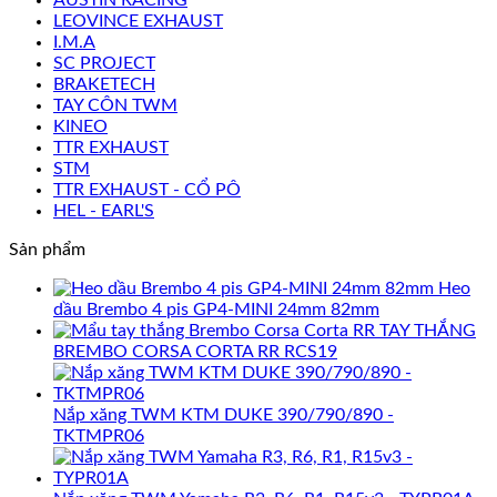
LEOVINCE EXHAUST
I.M.A
SC PROJECT
BRAKETECH
TAY CÔN TWM
KINEO
TTR EXHAUST
STM
TTR EXHAUST - CỔ PÔ
HEL - EARL'S
Sản phẩm
Heo
dầu Brembo 4 pis GP4-MINI 24mm 82mm
TAY THẮNG
BREMBO CORSA CORTA RR RCS19
Nắp xăng TWM KTM DUKE 390/790/890 -
TKTMPR06