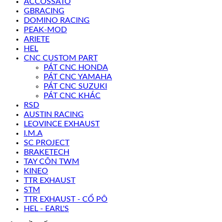
ACCOSSATO
GBRACING
DOMINO RACING
PEAK-MOD
ARIETE
HEL
CNC CUSTOM PART
PÁT CNC HONDA
PÁT CNC YAMAHA
PÁT CNC SUZUKI
PÁT CNC KHÁC
RSD
AUSTIN RACING
LEOVINCE EXHAUST
I.M.A
SC PROJECT
BRAKETECH
TAY CÔN TWM
KINEO
TTR EXHAUST
STM
TTR EXHAUST - CỔ PÔ
HEL - EARL'S