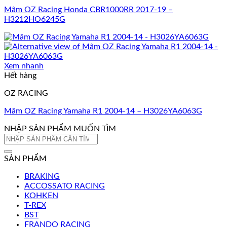
Mâm OZ Racing Honda CBR1000RR 2017-19 –
H3212HO6245G
Xem nhanh
Hết hàng
OZ RACING
Mâm OZ Racing Yamaha R1 2004-14 – H3026YA6063G
NHẬP SẢN PHẨM MUỐN TÌM
Tìm
kiếm:
SẢN PHẨM
BRAKING
ACCOSSATO RACING
KOHKEN
T-REX
BST
FRANDO RACING