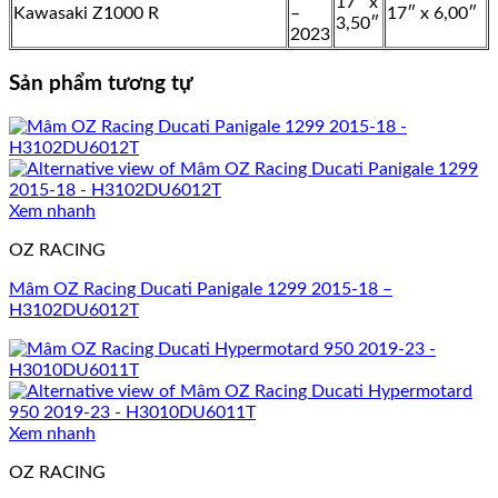
17″ x
Kawasaki Z1000 R
–
17″ x 6,00″
3,50″
2023
Sản phẩm tương tự
Xem nhanh
OZ RACING
Mâm OZ Racing Ducati Panigale 1299 2015-18 –
H3102DU6012T
Xem nhanh
OZ RACING