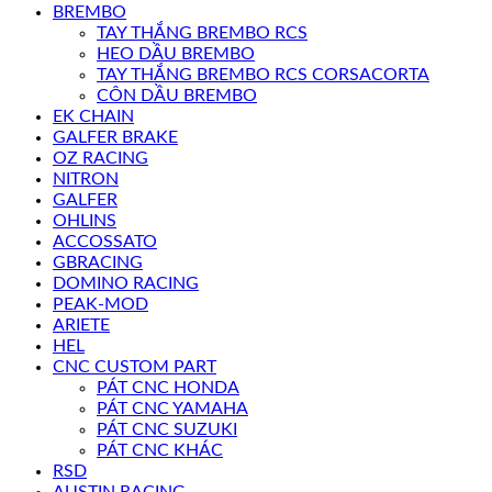
BREMBO
TAY THẮNG BREMBO RCS
HEO DẦU BREMBO
TAY THẮNG BREMBO RCS CORSACORTA
CÔN DẦU BREMBO
EK CHAIN
GALFER BRAKE
OZ RACING
NITRON
GALFER
OHLINS
ACCOSSATO
GBRACING
DOMINO RACING
PEAK-MOD
ARIETE
HEL
CNC CUSTOM PART
PÁT CNC HONDA
PÁT CNC YAMAHA
PÁT CNC SUZUKI
PÁT CNC KHÁC
RSD
AUSTIN RACING