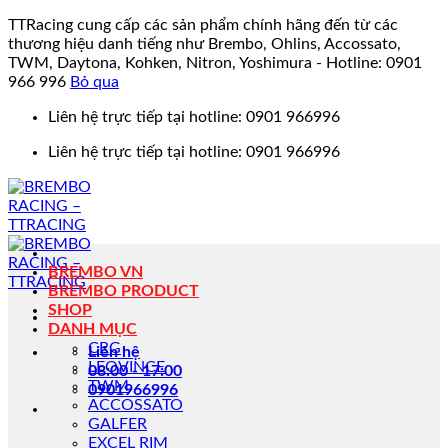
TTRacing cung cấp các sản phẩm chính hãng đến từ các
thương hiệu danh tiếng như Brembo, Ohlins, Accossato,
TWM, Daytona, Kohken, Nitron, Yoshimura - Hotline: 0901
966 996
Bỏ qua
Bỏ
Liên hệ trực tiếp tại hotline: 0901 966996
qua
Liên hệ trực tiếp tại hotline: 0901 966996
nội
dung
BREMBO VN
BREMBO PRODUCT
SHOP
DANH MỤC
CRG
Liên hệ
LEOVINCE
08:00 - 17:00
TWM
0901966996
ACCOSSATO
GALFER
EXCEL RIM