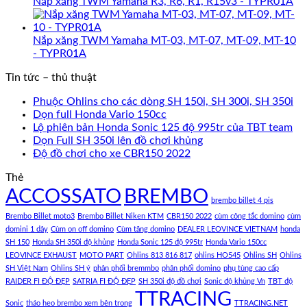
Nắp xăng TWM Yamaha R3, R6, R1, R15v3 - TYPR01A
Nắp xăng TWM Yamaha MT-03, MT-07, MT-09, MT-10
- TYPR01A
Tin tức – thủ thuật
Phuộc Ohlins cho các dòng SH 150i, SH 300i, SH 350i
Dọn full Honda Vario 150cc
Lộ phiên bản Honda Sonic 125 độ 995tr của TBT team
Dọn Full SH 350i lên đồ chơi khủng
Độ đồ chơi cho xe CBR150 2022
Thẻ
ACCOSSATO
BREMBO
brembo billet 4 pis
Brembo Billet moto3
Brembo Billet Niken KTM
CBR150 2022
cùm công tắc domino
cùm
domini 1 dây
Cùm on off domino
Cùm tăng domino
DEALER LEOVINCE VIETNAM
honda
SH 150
Honda SH 350i độ khủng
Honda Sonic 125 độ 995tr
Honda Vario 150cc
LEOVINCE EXHAUST
MOTO PART
Ohlins 813 816 817
ohlins HO545
Ohlins SH
Ohlins
SH Việt Nam
Ohlins SH ý
phân phối bremmbo
phân phối domino
phụ tùng cao cấp
RAIDER FI ĐỘ ĐẸP
SATRIA FI ĐỘ ĐẸP
SH 350i độ đồ chơi
Sonic độ khủng Vn
TBT độ
TTRACING
Sonic
tháo heo brembo xem bên trong
TTRACING.NET