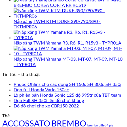
BREMBO CORSA CORTA RR RCS19
Nắp xăng TWM KTM DUKE 390/790/890 -
TKTMPR06
Nắp xăng TWM Yamaha R3, R6, R1, R15v3 - TYPR01A
Nắp xăng TWM Yamaha MT-03, MT-07, MT-09, MT-10
- TYPR01A
Tin tức – thủ thuật
Phuộc Ohlins cho các dòng SH 150i, SH 300i, SH 350i
Dọn full Honda Vario 150cc
Lộ phiên bản Honda Sonic 125 độ 995tr của TBT team
Dọn Full SH 350i lên đồ chơi khủng
Độ đồ chơi cho xe CBR150 2022
Thẻ
ACCOSSATO
BREMBO
brembo billet 4 pis