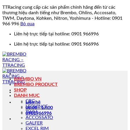
TTRacing cung cấp các sản phẩm chính hãng đến từ các
thương hiệu danh tiếng như Brembo, Ohlins, Accossato,
TWM, Daytona, Kohken, Nitron, Yoshimura - Hotline: 0901
966 996
Bỏ qua
Bỏ
Liên hệ trực tiếp tại hotline: 0901 966996
qua
Liên hệ trực tiếp tại hotline: 0901 966996
nội
dung
BREMBO VN
BREMBO PRODUCT
SHOP
DANH MỤC
CRG
Liên hệ
LEOVINCE
08:00 - 17:00
TWM
0901966996
ACCOSSATO
GALFER
EXCEL RIM