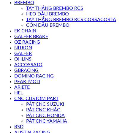
BREMBO
TAY THẮNG BREMBO RCS
HEO DẦU BREMBO
TAY THẮNG BREMBO RCS CORSACORTA
CÔN DẦU BREMBO
EK CHAIN
GALFER BRAKE
OZ RACING
NITRON
GALFER
OHLINS
ACCOSSATO
GBRACING
DOMINO RACING
PEAK-MOD
ARIETE
HEL
CNC CUSTOM PART
PÁT CNC SUZUKI
PÁT CNC KHÁC
PÁT CNC HONDA
PÁT CNC YAMAHA
RSD
AUSTIN RACING