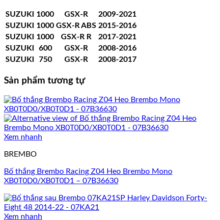
SUZUKI
1000
GSX-R
2009-2021
SUZUKI
1000
GSX-R ABS
2015-2016
SUZUKI
1000
GSX-R R
2017-2021
SUZUKI
600
GSX-R
2008-2016
SUZUKI
750
GSX-R
2008-2017
Sản phẩm tương tự
Xem nhanh
BREMBO
Bố thắng Brembo Racing Z04 Heo Brembo Mono
XB0T0D0/XB0T0D1 – 07B36630
Xem nhanh