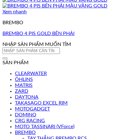
Xem nhanh
BREMBO
BREMBO 4 PIS GOLD BÊN PHẢI
NHẬP SẢN PHẨM MUỐN TÌM
Tìm
kiếm:
SẢN PHẨM
CLEARWATER
ÖHLINS
MATRIS
ZARD
DAYTONA
TAKASAGO EXCEL RIM
MOTOGADGET
DOMINO
CRG RACING
MOTO TASSINARI (VForce)
BREMBO
TAY THẮNG BREMBO RCS