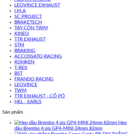
LEOVINCE EXHAUST
I.M.A
SC PROJECT
BRAKETECH
TAY CÔN TWM
KINEO
TTR EXHAUST
STM
BRAKING
ACCOSSATO RACING
KOHKEN
T-REX
BST
FRANDO RACING
LEOVINCE
TWM
TTR EXHAUST - CỔ PÔ
HEL - EARL'S
Sản phẩm
Heo
dầu Brembo 4 pis GP4-MINI 24mm 82mm
TAY THẮNG