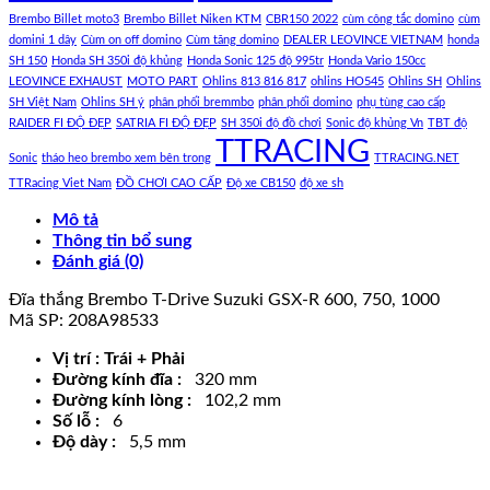
Brembo Billet moto3
Brembo Billet Niken KTM
CBR150 2022
cùm công tắc domino
cùm
domini 1 dây
Cùm on off domino
Cùm tăng domino
DEALER LEOVINCE VIETNAM
honda
SH 150
Honda SH 350i độ khủng
Honda Sonic 125 độ 995tr
Honda Vario 150cc
LEOVINCE EXHAUST
MOTO PART
Ohlins 813 816 817
ohlins HO545
Ohlins SH
Ohlins
SH Việt Nam
Ohlins SH ý
phân phối bremmbo
phân phối domino
phụ tùng cao cấp
RAIDER FI ĐỘ ĐẸP
SATRIA FI ĐỘ ĐẸP
SH 350i độ đồ chơi
Sonic độ khủng Vn
TBT độ
TTRACING
Sonic
tháo heo brembo xem bên trong
TTRACING.NET
TTRacing Viet Nam
ĐỒ CHƠI CAO CẤP
Độ xe CB150
độ xe sh
Mô tả
Thông tin bổ sung
Đánh giá (0)
Đĩa thắng Brembo T-Drive Suzuki GSX-R 600, 750, 1000
Mã SP: 208A98533
Vị trí : Trái + Phải
Đường kính đĩa :
320 mm
Đường kính lòng :
102,2 mm
Số lỗ :
6
Độ dày :
5,5 mm