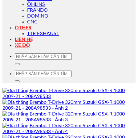
ÖHLINS
FRANDO
DOMINO
CNC
OTHER
TTR EXHAUST
LIÊN HỆ
XE ĐỘ
Tìm
kiếm:
Tìm
kiếm: