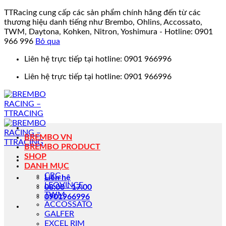
TTRacing cung cấp các sản phẩm chính hãng đến từ các
thương hiệu danh tiếng như Brembo, Ohlins, Accossato,
TWM, Daytona, Kohken, Nitron, Yoshimura - Hotline: 0901
966 996
Bỏ qua
Bỏ
Liên hệ trực tiếp tại hotline: 0901 966996
qua
Liên hệ trực tiếp tại hotline: 0901 966996
nội
dung
BREMBO VN
BREMBO PRODUCT
SHOP
DANH MỤC
CRG
Liên hệ
LEOVINCE
08:00 - 17:00
TWM
0901966996
ACCOSSATO
GALFER
EXCEL RIM