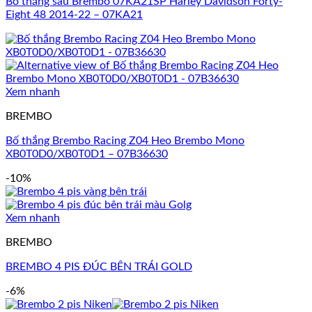
Bố thắng sau Brembo 07KA21SP Harley Davidson Forty-
Eight 48 2014-22 – 07KA21
Xem nhanh
BREMBO
Bố thắng Brembo Racing Z04 Heo Brembo Mono
XB0T0D0/XB0T0D1 – 07B36630
-10%
Xem nhanh
BREMBO
BREMBO 4 PIS ĐÚC BÊN TRÁI GOLD
-6%