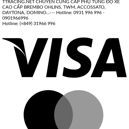
TTRACING.NET CHUYÊN CUNG CẤP PHỤ TÙNG ĐỘ XE
CAO CẤP BREMBO OHLINS, TWM, ACCOSSATO,
DAYTONA, DOMINO...--- Hotline: 0931 996 996 -
0901966996
Hotline: (+849) 31966 996
V
M