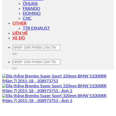
ÖHLINS
FRANDO
DOMINO
CNC
OTHER
TTR EXHAUST
LIÊN HỆ
XE ĐỘ
Tìm
kiếm:
Tìm
kiếm: