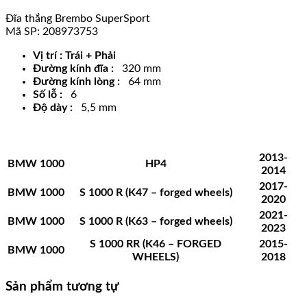
Đĩa thắng Brembo SuperSport
Mã SP: 208973753
Vị trí : Trái + Phải
Đường kính đĩa :
320 mm
Đường kính lòng :
64 mm
Số lỗ :
6
Độ dày :
5,5 mm
2013-
BMW
1000
HP4
2014
2017-
BMW
1000
S 1000 R (K47 – forged wheels)
2020
2021-
BMW
1000
S 1000 R (K63 – forged wheels)
2023
S 1000 RR (K46 – FORGED
2015-
BMW
1000
WHEELS)
2018
Sản phẩm tương tự