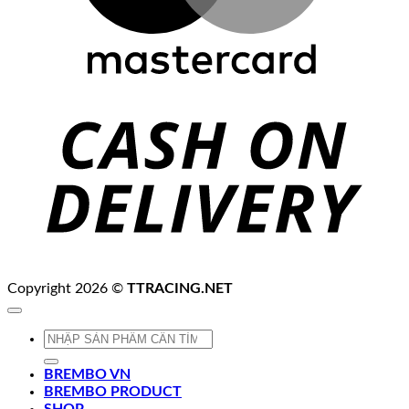
C
D
Copyright 2026 ©
TTRACING.NET
Tìm
kiếm:
BREMBO VN
BREMBO PRODUCT