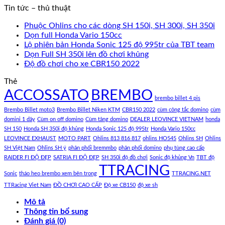
Tin tức – thủ thuật
Phuộc Ohlins cho các dòng SH 150i, SH 300i, SH 350i
Dọn full Honda Vario 150cc
Lộ phiên bản Honda Sonic 125 độ 995tr của TBT team
Dọn Full SH 350i lên đồ chơi khủng
Độ đồ chơi cho xe CBR150 2022
Thẻ
ACCOSSATO
BREMBO
brembo billet 4 pis
Brembo Billet moto3
Brembo Billet Niken KTM
CBR150 2022
cùm công tắc domino
cùm
domini 1 dây
Cùm on off domino
Cùm tăng domino
DEALER LEOVINCE VIETNAM
honda
SH 150
Honda SH 350i độ khủng
Honda Sonic 125 độ 995tr
Honda Vario 150cc
LEOVINCE EXHAUST
MOTO PART
Ohlins 813 816 817
ohlins HO545
Ohlins SH
Ohlins
SH Việt Nam
Ohlins SH ý
phân phối bremmbo
phân phối domino
phụ tùng cao cấp
RAIDER FI ĐỘ ĐẸP
SATRIA FI ĐỘ ĐẸP
SH 350i độ đồ chơi
Sonic độ khủng Vn
TBT độ
TTRACING
Sonic
tháo heo brembo xem bên trong
TTRACING.NET
TTRacing Viet Nam
ĐỒ CHƠI CAO CẤP
Độ xe CB150
độ xe sh
Mô tả
Thông tin bổ sung
Đánh giá (0)