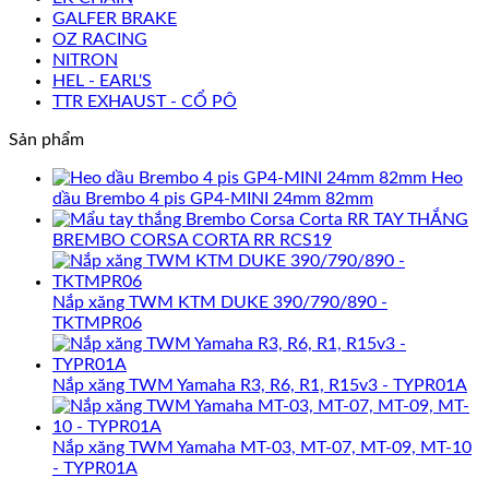
GALFER BRAKE
OZ RACING
NITRON
HEL - EARL'S
TTR EXHAUST - CỔ PÔ
Sản phẩm
Heo
dầu Brembo 4 pis GP4-MINI 24mm 82mm
TAY THẮNG
BREMBO CORSA CORTA RR RCS19
Nắp xăng TWM KTM DUKE 390/790/890 -
TKTMPR06
Nắp xăng TWM Yamaha R3, R6, R1, R15v3 - TYPR01A
Nắp xăng TWM Yamaha MT-03, MT-07, MT-09, MT-10
- TYPR01A