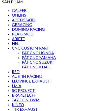
SẢN PHẨM
GALFER
OHLINS
ACCOSSATO
GBRACING
DOMINO RACING
PEAK-MOD
ARIETE
HEL
CNC CUSTOM PART
PÁT CNC HONDA
PÁT CNC YAMAHA
PÁT CNC SUZUKI
PÁT CNC KHÁC
RSD
AUSTIN RACING
LEOVINCE EXHAUST
I.M.A
SC PROJECT
BRAKETECH
TAY CÔN TWM
KINEO
TTR EXHAUST