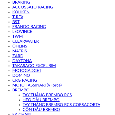
BRAKING
ACCOSSATO RACING
KOHKEN
T-REX
BST
FRANDO RACING
LEOVINCE
TWM
CLEARWATER
ÖHLINS
MATRIS
ZARD
DAYTONA
TAKASAGO EXCEL RIM
MOTOGADGET
DOMINO
CRG RACING
MOTO TASSINARI (VForce)
BREMBO
TAY THẮNG BREMBO RCS
HEO DẦU BREMBO
TAY THẮNG BREMBO RCS CORSACORTA
CÔN DẦU BREMBO
EK CHAIN