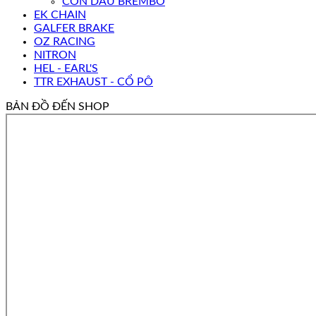
CÔN DẦU BREMBO
EK CHAIN
GALFER BRAKE
OZ RACING
NITRON
HEL - EARL'S
TTR EXHAUST - CỔ PÔ
BẢN ĐỒ ĐẾN SHOP