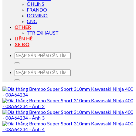
ÖHLINS
FRANDO
DOMINO
CNC
OTHER
TTR EXHAUST
LIÊN HỆ
XE ĐỘ
Tìm
kiếm:
Tìm
kiếm: