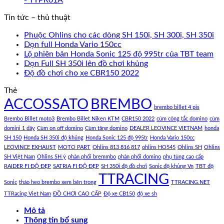
Tin tức – thủ thuật
Phuộc Ohlins cho các dòng SH 150i, SH 300i, SH 350i
Dọn full Honda Vario 150cc
Lộ phiên bản Honda Sonic 125 độ 995tr của TBT team
Dọn Full SH 350i lên đồ chơi khủng
Độ đồ chơi cho xe CBR150 2022
Thẻ
ACCOSSATO
BREMBO
brembo billet 4 pis
Brembo Billet moto3
Brembo Billet Niken KTM
CBR150 2022
cùm công tắc domino
cùm
domini 1 dây
Cùm on off domino
Cùm tăng domino
DEALER LEOVINCE VIETNAM
honda
SH 150
Honda SH 350i độ khủng
Honda Sonic 125 độ 995tr
Honda Vario 150cc
LEOVINCE EXHAUST
MOTO PART
Ohlins 813 816 817
ohlins HO545
Ohlins SH
Ohlins
SH Việt Nam
Ohlins SH ý
phân phối bremmbo
phân phối domino
phụ tùng cao cấp
RAIDER FI ĐỘ ĐẸP
SATRIA FI ĐỘ ĐẸP
SH 350i độ đồ chơi
Sonic độ khủng Vn
TBT độ
TTRACING
Sonic
tháo heo brembo xem bên trong
TTRACING.NET
TTRacing Viet Nam
ĐỒ CHƠI CAO CẤP
Độ xe CB150
độ xe sh
Mô tả
Thông tin bổ sung