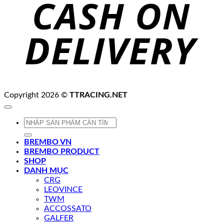
D
Copyright 2026 ©
TTRACING.NET
Tìm
kiếm:
BREMBO VN
BREMBO PRODUCT
SHOP
DANH MỤC
CRG
LEOVINCE
TWM
ACCOSSATO
GALFER