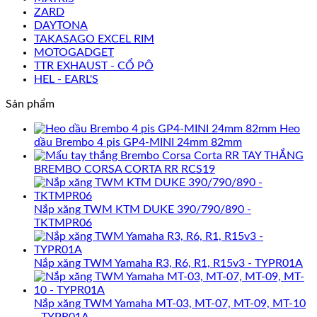
ZARD
DAYTONA
TAKASAGO EXCEL RIM
MOTOGADGET
TTR EXHAUST - CỔ PÔ
HEL - EARL'S
Sản phẩm
Heo
dầu Brembo 4 pis GP4-MINI 24mm 82mm
TAY THẮNG
BREMBO CORSA CORTA RR RCS19
Nắp xăng TWM KTM DUKE 390/790/890 -
TKTMPR06
Nắp xăng TWM Yamaha R3, R6, R1, R15v3 - TYPR01A
Nắp xăng TWM Yamaha MT-03, MT-07, MT-09, MT-10
- TYPR01A