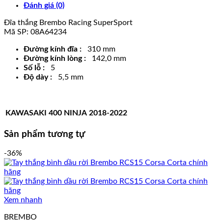
Đánh giá (0)
Đĩa thắng Brembo Racing SuperSport
Mã SP: 08A64234
Đường kính đĩa :
310 mm
Đường kính lòng :
142,0 mm
Số lỗ :
5
Độ dày :
5,5 mm
KAWASAKI
400
NINJA
2018-2022
Sản phẩm tương tự
-36%
Xem nhanh
BREMBO