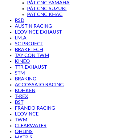
PÁT CNC YAMAHA
PÁT CNC SUZUKI
PÁT CNC KHÁC
RSD
AUSTIN RACING
LEOVINCE EXHAUST
I.M.A
SC PROJECT
BRAKETECH
TAY CÔN TWM
KINEO
TTR EXHAUST
STM
BRAKING
ACCOSSATO RACING
KOHKEN
T-REX
BST
FRANDO RACING
LEOVINCE
TWM
CLEARWATER
ÖHLINS
MATRIS