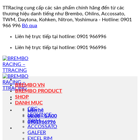
TTRacing cung cấp các sản phẩm chính hãng đến từ các
thương hiệu danh tiếng như Brembo, Ohlins, Accossato,
TWM, Daytona, Kohken, Nitron, Yoshimura - Hotline: 0901
966 996
Bỏ qua
Bỏ
Liên hệ trực tiếp tại hotline: 0901 966996
qua
Liên hệ trực tiếp tại hotline: 0901 966996
nội
dung
BREMBO VN
BREMBO PRODUCT
SHOP
DANH MỤC
CRG
Liên hệ
LEOVINCE
08:00 - 17:00
TWM
0901966996
ACCOSSATO
GALFER
EXCEL RIM