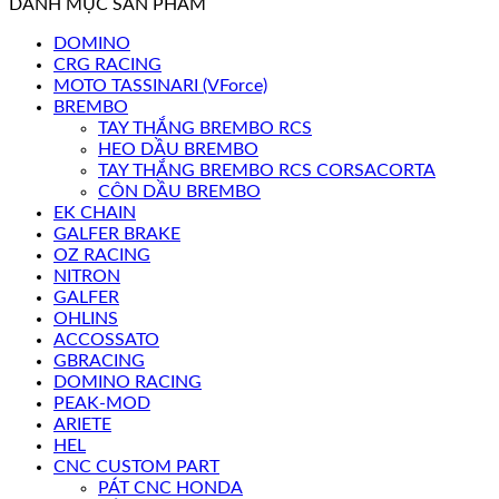
DANH MỤC SẢN PHẨM
DOMINO
CRG RACING
MOTO TASSINARI (VForce)
BREMBO
TAY THẮNG BREMBO RCS
HEO DẦU BREMBO
TAY THẮNG BREMBO RCS CORSACORTA
CÔN DẦU BREMBO
EK CHAIN
GALFER BRAKE
OZ RACING
NITRON
GALFER
OHLINS
ACCOSSATO
GBRACING
DOMINO RACING
PEAK-MOD
ARIETE
HEL
CNC CUSTOM PART
PÁT CNC HONDA