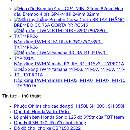
Heo
dầu Brembo 4 pis GP4-MINI 24mm 82mm
TAY THẮNG
BREMBO CORSA CORTA RR RCS19
Nắp xăng TWM KTM DUKE 390/790/890 -
TKTMPR06
Nắp xăng TWM Yamaha R3, R6, R1, R15v3 - TYPR01A
Nắp xăng TWM Yamaha MT-03, MT-07, MT-09, MT-10
- TYPR01A
Tin tức – thủ thuật
Phuộc Ohlins cho các dòng SH 150i, SH 300i, SH 350i
Dọn full Honda Vario 150cc
Lộ phiên bản Honda Sonic 125 độ 995tr của TBT team
Dọn Full SH 350i lên đồ chơi khủng
Độ đồ chơi cho xe CBR150 2022