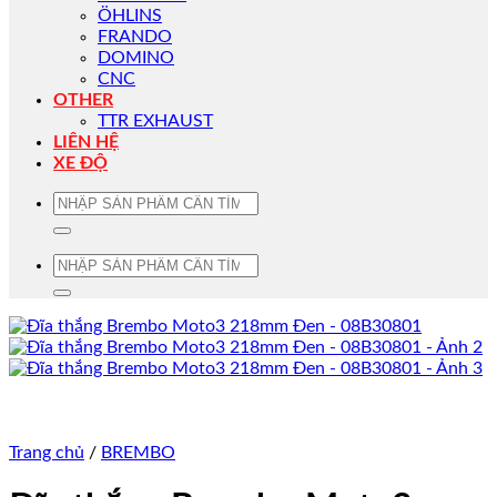
ÖHLINS
FRANDO
DOMINO
CNC
OTHER
TTR EXHAUST
LIÊN HỆ
XE ĐỘ
Tìm
kiếm:
Tìm
kiếm:
Trang chủ
/
BREMBO