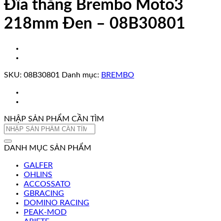
Đĩa thắng Brembo Moto3
218mm Đen – 08B30801
SKU:
08B30801
Danh mục:
BREMBO
NHẬP SẢN PHẨM CẦN TÌM
Tìm
kiếm:
DANH MỤC SẢN PHẨM
GALFER
OHLINS
ACCOSSATO
GBRACING
DOMINO RACING
PEAK-MOD