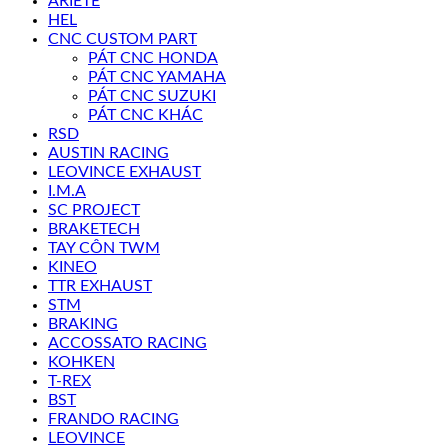
ARIETE
HEL
CNC CUSTOM PART
PÁT CNC HONDA
PÁT CNC YAMAHA
PÁT CNC SUZUKI
PÁT CNC KHÁC
RSD
AUSTIN RACING
LEOVINCE EXHAUST
I.M.A
SC PROJECT
BRAKETECH
TAY CÔN TWM
KINEO
TTR EXHAUST
STM
BRAKING
ACCOSSATO RACING
KOHKEN
T-REX
BST
FRANDO RACING
LEOVINCE