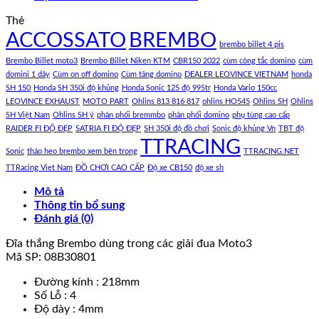
Thẻ
ACCOSSATO
BREMBO
brembo billet 4 pis
Brembo Billet moto3
Brembo Billet Niken KTM
CBR150 2022
cùm công tắc domino
cùm
domini 1 dây
Cùm on off domino
Cùm tăng domino
DEALER LEOVINCE VIETNAM
honda
SH 150
Honda SH 350i độ khủng
Honda Sonic 125 độ 995tr
Honda Vario 150cc
LEOVINCE EXHAUST
MOTO PART
Ohlins 813 816 817
ohlins HO545
Ohlins SH
Ohlins
SH Việt Nam
Ohlins SH ý
phân phối bremmbo
phân phối domino
phụ tùng cao cấp
RAIDER FI ĐỘ ĐẸP
SATRIA FI ĐỘ ĐẸP
SH 350i độ đồ chơi
Sonic độ khủng Vn
TBT độ
TTRACING
Sonic
tháo heo brembo xem bên trong
TTRACING.NET
TTRacing Viet Nam
ĐỒ CHƠI CAO CẤP
Độ xe CB150
độ xe sh
Mô tả
Thông tin bổ sung
Đánh giá (0)
Đĩa thắng Brembo dùng trong các giải đua Moto3
Mã SP: 08B30801
Đường kính : 218mm
Số Lỗ : 4
Độ dày : 4mm