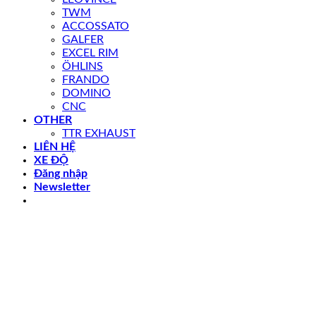
TWM
ACCOSSATO
GALFER
EXCEL RIM
ÖHLINS
FRANDO
DOMINO
CNC
OTHER
TTR EXHAUST
LIÊN HỆ
XE ĐỘ
Đăng nhập
Newsletter