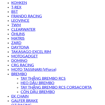
KOHKEN
T-REX
BST
FRANDO RACING
LEOVINCE
TWM
CLEARWATER
ÖHLINS
MATRIS
ZARD
DAYTONA
TAKASAGO EXCEL RIM
MOTOGADGET
DOMINO
CRG RACING
MOTO TASSINARI (VForce)
BREMBO
TAY THẮNG BREMBO RCS
HEO DẦU BREMBO
TAY THẮNG BREMBO RCS CORSACORTA
CÔN DẦU BREMBO
EK CHAIN
GALFER BRAKE