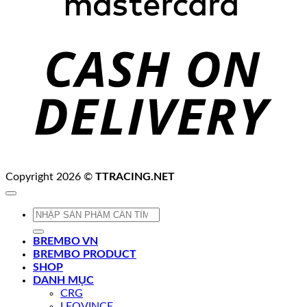
C
D
Copyright 2026 ©
TTRACING.NET
Tìm
kiếm:
BREMBO VN
BREMBO PRODUCT
SHOP
DANH MỤC
CRG
LEOVINCE