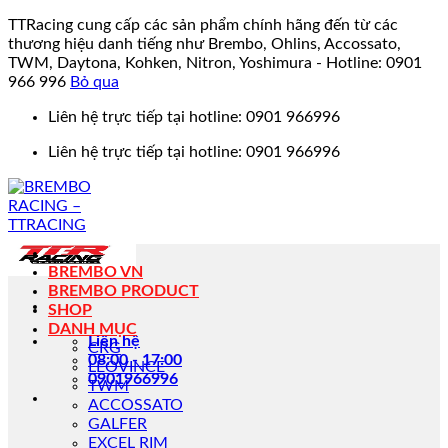
TTRacing cung cấp các sản phẩm chính hãng đến từ các
thương hiệu danh tiếng như Brembo, Ohlins, Accossato,
TWM, Daytona, Kohken, Nitron, Yoshimura - Hotline: 0901
966 996
Bỏ qua
Bỏ
Liên hệ trực tiếp tại hotline: 0901 966996
qua
Liên hệ trực tiếp tại hotline: 0901 966996
nội
dung
BREMBO VN
BREMBO PRODUCT
SHOP
DANH MỤC
Liên hệ
CRG
08:00 - 17:00
LEOVINCE
0901966996
TWM
ACCOSSATO
GALFER
EXCEL RIM