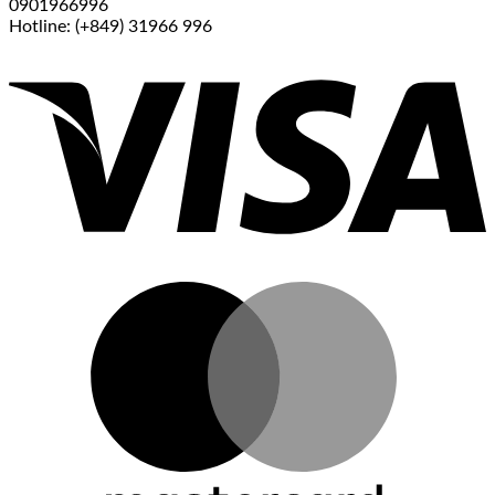
0901966996
Hotline: (+849) 31966 996
V
M