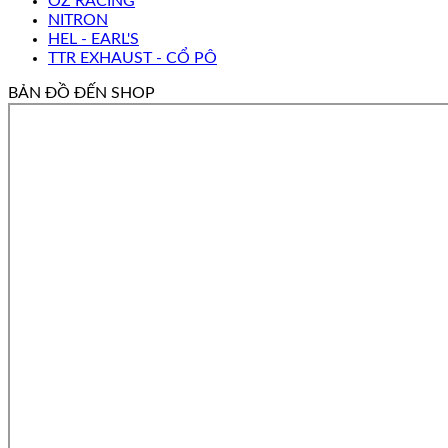
OZ RACING
NITRON
HEL - EARL'S
TTR EXHAUST - CỔ PÔ
BẢN ĐỒ ĐẾN SHOP