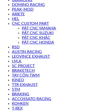
DOMINO RACING
PEAK-MOD
ARIETE
HEL
CNC CUSTOM PART
PÁT CNC YAMAHA
PÁT CNC SUZUKI
PÁT CNC KHÁC
PÁT CNC HONDA
RSD
AUSTIN RACING
LEOVINCE EXHAUST
I.M.A
SC PROJECT
BRAKETECH
TAY CÔN TWM
KINEO
TTR EXHAUST
STM
BRAKING
ACCOSSATO RACING
KOHKEN
T-REX