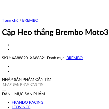
Trang chủ
/
BREMBO
Cặp Heo thắng Brembo Moto3
SKU:
XA88820+XA88821
Danh mục:
BREMBO
NHẬP SẢN PHẨM CẦN TÌM
Tìm
kiếm:
DANH MỤC SẢN PHẨM
FRANDO RACING
LEOVINCE