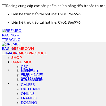
TTRacing cung cấp các sản phẩm chính hãng đến từ các thươn
Bỏ
Liên hệ trực tiếp tại hotline: 0901 966996
qua
Liên hệ trực tiếp tại hotline: 0901 966996
nội
dung
BREMBO VN
BREMBO PRODUCT
SHOP
DANH MỤC
CRG
Liên hệ
LEOVINCE
08:00 - 17:00
TWM
0901966996
ACCOSSATO
GALFER
EXCEL RIM
ÖHLINS
FRANDO
DOMINO