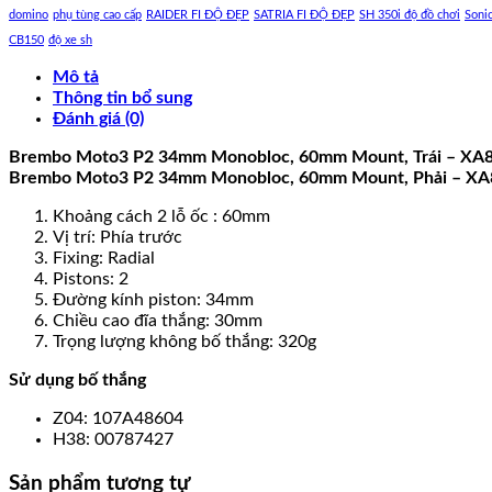
domino
phụ tùng cao cấp
RAIDER FI ĐỘ ĐẸP
SATRIA FI ĐỘ ĐẸP
SH 350i độ đồ chơi
Soni
CB150
độ xe sh
Mô tả
Thông tin bổ sung
Đánh giá (0)
Brembo Moto3 P2 34mm Monobloc, 60mm Mount, Trái – XA
Brembo Moto3 P2 34mm Monobloc, 60mm Mount, Phải – X
Khoảng cách 2 lỗ ốc : 60mm
Vị trí: Phía trước
Fixing: Radial
Pistons: 2
Đường kính piston: 34mm
Chiều cao đĩa thắng: 30mm
Trọng lượng không bố thắng: 320g
Sử dụng bố thắng
Z04: 107A48604
H38: 00787427
Sản phẩm tương tự