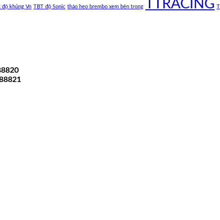
TTRACING
c độ khủng Vn
TBT độ Sonic
tháo heo brembo xem bên trong
T
88820
A88821