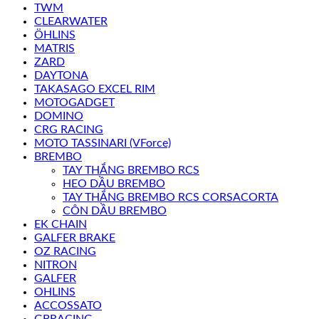
TWM
CLEARWATER
ÖHLINS
MATRIS
ZARD
DAYTONA
TAKASAGO EXCEL RIM
MOTOGADGET
DOMINO
CRG RACING
MOTO TASSINARI (VForce)
BREMBO
TAY THẮNG BREMBO RCS
HEO DẦU BREMBO
TAY THẮNG BREMBO RCS CORSACORTA
CÔN DẦU BREMBO
EK CHAIN
GALFER BRAKE
OZ RACING
NITRON
GALFER
OHLINS
ACCOSSATO
GBRACING