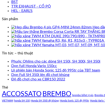
BST
TTR EXHAUST - CỔ PÔ
HEL - EARL'S
Sản phẩm
Heo dầ
TAY THẮNG B
Tin tức – thủ thuật
Phuộc Ohlins cho các dòng SH 150i, SH 300i, SH 350i
Dọn full Honda Vario 150cc
Lộ phiên bản Honda Sonic 125 độ 995tr của TBT team
Dọn Full SH 350i lên đồ chơi khủng
Độ đồ chơi cho xe CBR150 2022
Thẻ
ACCOSSATO
BREMBO
brembo billet 4 pis
Brembo B
VIETNAM
honda SH 150
Honda SH 350i độ khủng
Honda Sonic 125 độ 995tr
Honda Vario 