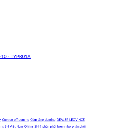
-10 - TYPR01A
y
Cùm on off domino
Cùm tăng domino
DEALER LEOVINCE
ins SH Việt Nam
Ohlins SH ý
phân phối bremmbo
phân phối