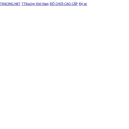
TRACING.NET
TTRacing Viet Nam
ĐỒ CHƠI CAO CẤP
Độ xe