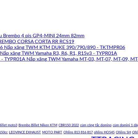
u Brembo 4 pis GP4-MINI 24mm 82mm
REMBO CORSA CORTA RR RCS19
Nắp xăng TWM KTM DUKE 390/790/890 - TKTMPR06
Nắp xăng TWM Yamaha R3, R6, R1, R15v3 - TYPR01A
Nắp xăng TWM Yamaha MT-03, MT-07, MT-09, MT
illet moto3
Brembo Billet Niken KTM
CBR150 2022
cùm công tắc domino
cùm domini 1 dâ
150cc
LEOVINCE EXHAUST
MOTO PART
Ohlins 813 816 817
ohlins HO545
Ohlins SH
Ohl