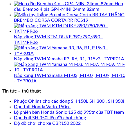
Heo
dầu Brembo 4 pis GP4-MINI 24mm 82mm
TAY THẮNG
BREMBO CORSA CORTA RR RCS19
Nắp xăng TWM KTM DUKE 390/790/890 -
TKTMPR06
Nắp xăng TWM Yamaha R3, R6, R1, R15v3 - TYPR01A
Nắp xăng TWM Yamaha MT-03, MT-07, MT-09, MT-10
- TYPR01A
Tin tức – thủ thuật
Phuộc Ohlins cho các dòng SH 150i, SH 300i, SH 350i
Dọn full Honda Vario 150cc
Lộ phiên bản Honda Sonic 125 độ 995tr của TBT team
Dọn Full SH 350i lên đồ chơi khủng
Độ đồ chơi cho xe CBR150 2022