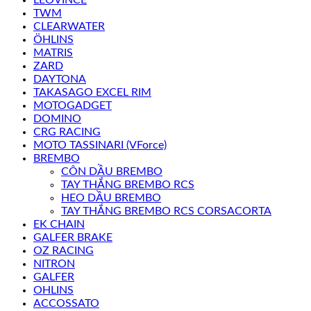
LEOVINCE
TWM
CLEARWATER
ÖHLINS
MATRIS
ZARD
DAYTONA
TAKASAGO EXCEL RIM
MOTOGADGET
DOMINO
CRG RACING
MOTO TASSINARI (VForce)
BREMBO
CÔN DẦU BREMBO
TAY THẮNG BREMBO RCS
HEO DẦU BREMBO
TAY THẮNG BREMBO RCS CORSACORTA
EK CHAIN
GALFER BRAKE
OZ RACING
NITRON
GALFER
OHLINS
ACCOSSATO