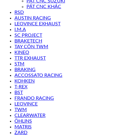
PÁT CNC SUZUKI
PÁT CNC KHÁC
RSD
AUSTIN RACING
LEOVINCE EXHAUST
I.M.A
SC PROJECT
BRAKETECH
TAY CÔN TWM
KINEO
TTR EXHAUST
STM
BRAKING
ACCOSSATO RACING
KOHKEN
T-REX
BST
FRANDO RACING
LEOVINCE
TWM
CLEARWATER
ÖHLINS
MATRIS
ZARD