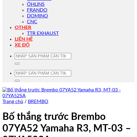
ÖHLINS
FRANDO
DOMINO
CNC
OTHER
TTR EXHAUST
LIÊN HỆ
XE ĐỘ
Tìm
kiếm:
Tìm
kiếm:
Trang chủ
/
BREMBO
Bố thắng trước Brembo
07YA52 Yamaha R3, MT-03 –