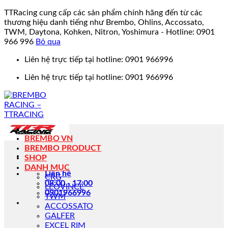
TTRacing cung cấp các sản phẩm chính hãng đến từ các
thương hiệu danh tiếng như Brembo, Ohlins, Accossato,
TWM, Daytona, Kohken, Nitron, Yoshimura - Hotline: 0901
966 996
Bỏ qua
Bỏ
Liên hệ trực tiếp tại hotline: 0901 966996
qua
Liên hệ trực tiếp tại hotline: 0901 966996
nội
dung
BREMBO VN
BREMBO PRODUCT
SHOP
DANH MỤC
Liên hệ
CRG
08:00 - 17:00
LEOVINCE
0901966996
TWM
ACCOSSATO
GALFER
EXCEL RIM