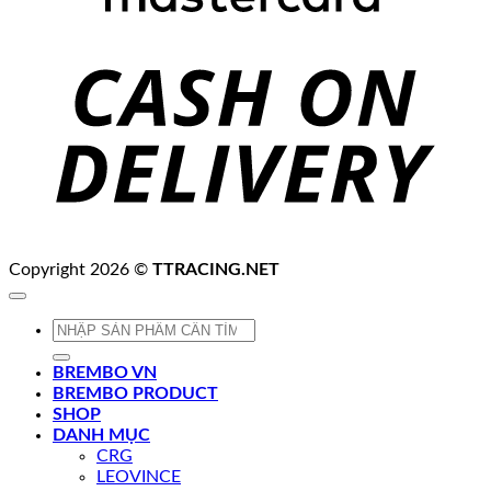
C
D
Copyright 2026 ©
TTRACING.NET
Tìm
kiếm:
BREMBO VN
BREMBO PRODUCT
SHOP
DANH MỤC
CRG
LEOVINCE