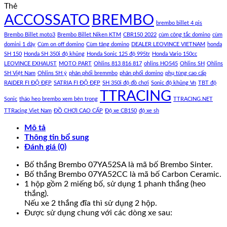
Thẻ
ACCOSSATO
BREMBO
brembo billet 4 pis
Brembo Billet moto3
Brembo Billet Niken KTM
CBR150 2022
cùm công tắc domino
cùm
domini 1 dây
Cùm on off domino
Cùm tăng domino
DEALER LEOVINCE VIETNAM
honda
SH 150
Honda SH 350i độ khủng
Honda Sonic 125 độ 995tr
Honda Vario 150cc
LEOVINCE EXHAUST
MOTO PART
Ohlins 813 816 817
ohlins HO545
Ohlins SH
Ohlins
SH Việt Nam
Ohlins SH ý
phân phối bremmbo
phân phối domino
phụ tùng cao cấp
RAIDER FI ĐỘ ĐẸP
SATRIA FI ĐỘ ĐẸP
SH 350i độ đồ chơi
Sonic độ khủng Vn
TBT độ
TTRACING
Sonic
tháo heo brembo xem bên trong
TTRACING.NET
TTRacing Viet Nam
ĐỒ CHƠI CAO CẤP
Độ xe CB150
độ xe sh
Mô tả
Thông tin bổ sung
Đánh giá (0)
Bố thắng Brembo 07YA52SA là mã bố Brembo Sinter.
Bố thắng Brembo 07YA52CC là mã bố Carbon Ceramic.
1 hộp gồm 2 miếng bố, sử dụng 1 phanh thắng (heo
thắng).
Nếu xe 2 thắng đĩa thì sử dụng 2 hộp.
Được sử dụng chung với các dòng xe sau: