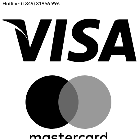
Hotline: (+849) 31966 996
V
M