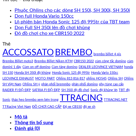
Phuộc Ohlins cho các dòng SH 150i, SH 300i, SH 350i
Dọn full Honda Vario 150cc
Lộ phiên bản Honda Sonic 125 độ 995tr của TBT team
Dọn Full SH 350i lên đồ chơi khủng
Độ đồ chơi cho xe CBR150 2022
Thẻ
ACCOSSATO
BREMBO
brembo billet 4 pis
Brembo Billet moto3
Brembo Billet Niken KTM
CBR150 2022
cùm công tắc domino
cùm
domini 1 dây
Cùm on off domino
Cùm tăng domino
DEALER LEOVINCE VIETNAM
honda
SH 150
Honda SH 350i độ khủng
Honda Sonic 125 độ 995tr
Honda Vario 150cc
LEOVINCE EXHAUST
MOTO PART
Ohlins 813 816 817
ohlins HO545
Ohlins SH
Ohlins
SH Việt Nam
Ohlins SH ý
phân phối bremmbo
phân phối domino
phụ tùng cao cấp
RAIDER FI ĐỘ ĐẸP
SATRIA FI ĐỘ ĐẸP
SH 350i độ đồ chơi
Sonic độ khủng Vn
TBT độ
TTRACING
Sonic
tháo heo brembo xem bên trong
TTRACING.NET
TTRacing Viet Nam
ĐỒ CHƠI CAO CẤP
Độ xe CB150
độ xe sh
Mô tả
Thông tin bổ sung
Đánh giá (0)