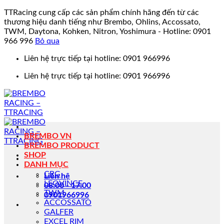
TTRacing cung cấp các sản phẩm chính hãng đến từ các
thương hiệu danh tiếng như Brembo, Ohlins, Accossato,
TWM, Daytona, Kohken, Nitron, Yoshimura - Hotline: 0901
966 996
Bỏ qua
Bỏ
Liên hệ trực tiếp tại hotline: 0901 966996
qua
Liên hệ trực tiếp tại hotline: 0901 966996
nội
dung
BREMBO VN
BREMBO PRODUCT
SHOP
DANH MỤC
CRG
Liên hệ
LEOVINCE
08:00 - 17:00
TWM
0901966996
ACCOSSATO
GALFER
EXCEL RIM