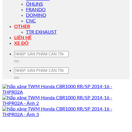
ÖHLINS
FRANDO
DOMINO
CNC
OTHER
TTR EXHAUST
LIÊN HỆ
XE ĐỘ
Tìm
kiếm:
Tìm
kiếm: