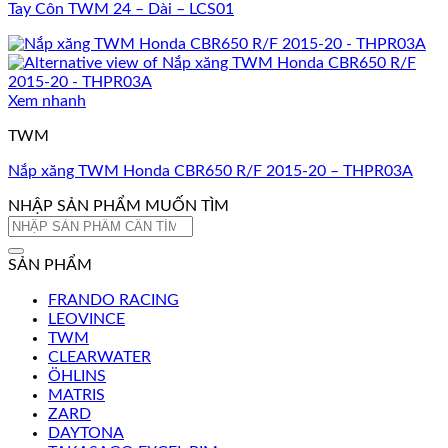
Tay Côn TWM 24 – Dài – LCS01
Xem nhanh
TWM
Nắp xăng TWM Honda CBR650 R/F 2015-20 – THPR03A
NHẬP SẢN PHẨM MUỐN TÌM
Tìm
kiếm:
SẢN PHẨM
FRANDO RACING
LEOVINCE
TWM
CLEARWATER
ÖHLINS
MATRIS
ZARD
DAYTONA