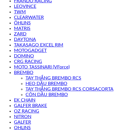
FRANDO RACING
LEOVINCE
TWM
CLEARWATER
ÖHLINS
MATRIS
ZARD
DAYTONA
TAKASAGO EXCEL RIM
MOTOGADGET
DOMINO
CRG RACING
MOTO TASSINARI (VForce)
BREMBO
TAY THẮNG BREMBO RCS
HEO DẦU BREMBO
TAY THẮNG BREMBO RCS CORSACORTA
CÔN DẦU BREMBO
EK CHAIN
GALFER BRAKE
OZ RACING
NITRON
GALFER
OHLINS