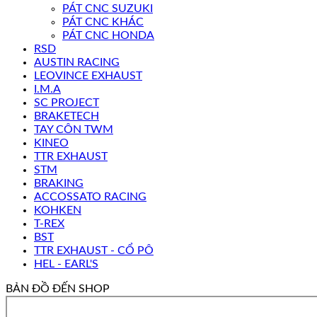
PÁT CNC SUZUKI
PÁT CNC KHÁC
PÁT CNC HONDA
RSD
AUSTIN RACING
LEOVINCE EXHAUST
I.M.A
SC PROJECT
BRAKETECH
TAY CÔN TWM
KINEO
TTR EXHAUST
STM
BRAKING
ACCOSSATO RACING
KOHKEN
T-REX
BST
TTR EXHAUST - CỔ PÔ
HEL - EARL'S
BẢN ĐỒ ĐẾN SHOP