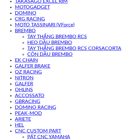
TAKASAGO EXCEL RIM
MOTOGADGET
DOMINO
CRG RACING
MOTO TASSINARI (VForce)
BREMBO
TAY THẮNG BREMBO RCS
HEO DẦU BREMBO
TAY THẮNG BREMBO RCS CORSACORTA
CÔN DẦU BREMBO
EK CHAIN
GALFER BRAKE
OZ RACING
NITRON
GALFER
OHLINS
ACCOSSATO
GBRACING
DOMINO RACING
PEAK-MOD
ARIETE
HEL
CNC CUSTOM PART
PÁT CNC YAMAHA