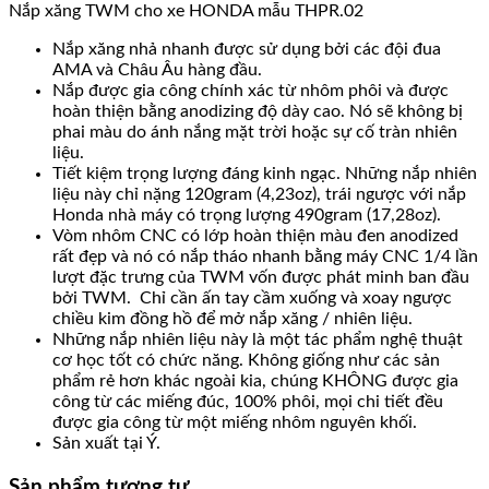
Nắp xăng TWM cho xe HONDA mẫu THPR.02
Nắp xăng nhả nhanh được sử dụng bởi các đội đua
AMA và Châu Âu hàng đầu.
Nắp được gia công chính xác từ nhôm phôi và được
hoàn thiện bằng anodizing độ dày cao. Nó sẽ không bị
phai màu do ánh nắng mặt trời hoặc sự cố tràn nhiên
liệu.
Tiết kiệm trọng lượng đáng kinh ngạc. Những nắp nhiên
liệu này chỉ nặng 120gram (4,23oz), trái ngược với nắp
Honda nhà máy có trọng lượng 490gram (17,28oz).
Vòm nhôm CNC có lớp hoàn thiện màu đen anodized
rất đẹp và nó có nắp tháo nhanh bằng máy CNC 1/4 lần
lượt đặc trưng của TWM vốn được phát minh ban đầu
bởi TWM. Chỉ cần ấn tay cầm xuống và xoay ngược
chiều kim đồng hồ để mở nắp xăng / nhiên liệu.
Những nắp nhiên liệu này là một tác phẩm nghệ thuật
cơ học tốt có chức năng. Không giống như các sản
phẩm rẻ hơn khác ngoài kia, chúng KHÔNG được gia
công từ các miếng đúc, 100% phôi, mọi chi tiết đều
được gia công từ một miếng nhôm nguyên khối.
Sản xuất tại Ý.
Sản phẩm tương tự