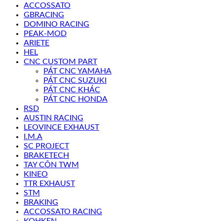
ACCOSSATO
GBRACING
DOMINO RACING
PEAK-MOD
ARIETE
HEL
CNC CUSTOM PART
PÁT CNC YAMAHA
PÁT CNC SUZUKI
PÁT CNC KHÁC
PÁT CNC HONDA
RSD
AUSTIN RACING
LEOVINCE EXHAUST
I.M.A
SC PROJECT
BRAKETECH
TAY CÔN TWM
KINEO
TTR EXHAUST
STM
BRAKING
ACCOSSATO RACING
KOHKEN