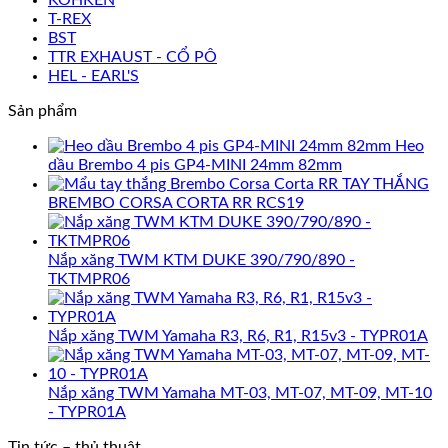
T-REX
BST
TTR EXHAUST - CỔ PÔ
HEL - EARL'S
Sản phẩm
Heo
dầu Brembo 4 pis GP4-MINI 24mm 82mm
TAY THẮNG
BREMBO CORSA CORTA RR RCS19
Nắp xăng TWM KTM DUKE 390/790/890 -
TKTMPR06
Nắp xăng TWM Yamaha R3, R6, R1, R15v3 - TYPR01A
Nắp xăng TWM Yamaha MT-03, MT-07, MT-09, MT-10
- TYPR01A
Tin tức – thủ thuật