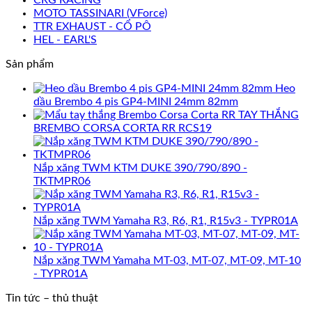
MOTO TASSINARI (VForce)
TTR EXHAUST - CỔ PÔ
HEL - EARL'S
Sản phẩm
Heo
dầu Brembo 4 pis GP4-MINI 24mm 82mm
TAY THẮNG
BREMBO CORSA CORTA RR RCS19
Nắp xăng TWM KTM DUKE 390/790/890 -
TKTMPR06
Nắp xăng TWM Yamaha R3, R6, R1, R15v3 - TYPR01A
Nắp xăng TWM Yamaha MT-03, MT-07, MT-09, MT-10
- TYPR01A
Tin tức – thủ thuật