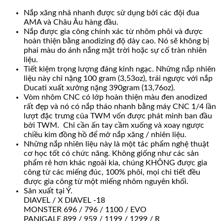
Nắp xăng nhả nhanh được sử dụng bởi các đội đua
AMA và Châu Âu hàng đầu.
Nắp được gia công chính xác từ nhôm phôi và được
hoàn thiện bằng anodizing độ dày cao. Nó sẽ không bị
phai màu do ánh nắng mặt trời hoặc sự cố tràn nhiên
liệu.
Tiết kiệm trọng lượng đáng kinh ngạc. Những nắp nhiên
liệu này chỉ nặng 100 gram (3,53oz), trái ngược với nắp
Ducati xuất xưởng nặng 390gram (13,76oz).
Vòm nhôm CNC có lớp hoàn thiện màu đen anodized
rất đẹp và nó có nắp tháo nhanh bằng máy CNC 1/4 lần
lượt đặc trưng của TWM vốn được phát minh ban đầu
bởi TWM. Chỉ cần ấn tay cầm xuống và xoay ngược
chiều kim đồng hồ để mở nắp xăng / nhiên liệu.
Những nắp nhiên liệu này là một tác phẩm nghệ thuật
cơ học tốt có chức năng. Không giống như các sản
phẩm rẻ hơn khác ngoài kia, chúng KHÔNG được gia
công từ các miếng đúc, 100% phôi, mọi chi tiết đều
được gia công từ một miếng nhôm nguyên khối.
Sản xuất tại Ý.
DIAVEL / X DIAVEL -18
MONSTER 696 / 796 / 1100 / EVO
PANIGALE 899 / 959 / 1199 / 1299 / R