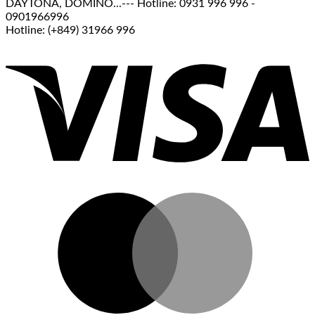
DAYTONA, DOMINO...--- Hotline: 0931 996 996 -
0901966996
Hotline: (+849) 31966 996
V
M