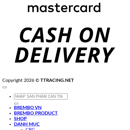
C
D
Copyright 2026 ©
TTRACING.NET
Tìm
kiếm:
BREMBO VN
BREMBO PRODUCT
SHOP
DANH MỤC
CRG