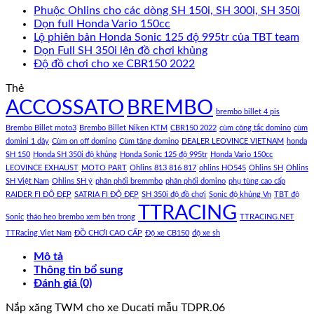
Phuộc Ohlins cho các dòng SH 150i, SH 300i, SH 350i
Dọn full Honda Vario 150cc
Lộ phiên bản Honda Sonic 125 độ 995tr của TBT team
Dọn Full SH 350i lên đồ chơi khủng
Độ đồ chơi cho xe CBR150 2022
Thẻ
ACCOSSATO
BREMBO
brembo billet 4 pis
Brembo Billet moto3
Brembo Billet Niken KTM
CBR150 2022
cùm công tắc domino
cùm
domini 1 dây
Cùm on off domino
Cùm tăng domino
DEALER LEOVINCE VIETNAM
honda
SH 150
Honda SH 350i độ khủng
Honda Sonic 125 độ 995tr
Honda Vario 150cc
LEOVINCE EXHAUST
MOTO PART
Ohlins 813 816 817
ohlins HO545
Ohlins SH
Ohlins
SH Việt Nam
Ohlins SH ý
phân phối bremmbo
phân phối domino
phụ tùng cao cấp
RAIDER FI ĐỘ ĐẸP
SATRIA FI ĐỘ ĐẸP
SH 350i độ đồ chơi
Sonic độ khủng Vn
TBT độ
TTRACING
Sonic
tháo heo brembo xem bên trong
TTRACING.NET
TTRacing Viet Nam
ĐỒ CHƠI CAO CẤP
Độ xe CB150
độ xe sh
Mô tả
Thông tin bổ sung
Đánh giá (0)
Nắp xăng TWM cho xe Ducati mẫu TDPR.06