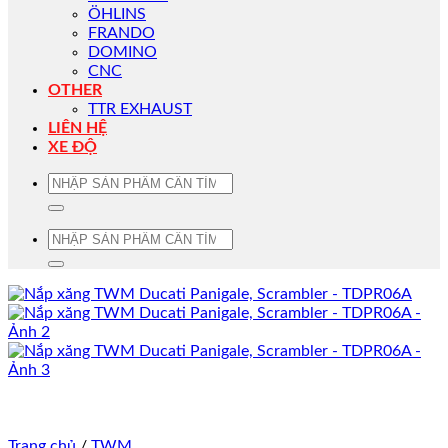
ÖHLINS
FRANDO
DOMINO
CNC
OTHER
TTR EXHAUST
LIÊN HỆ
XE ĐỘ
Tìm
kiếm:
Tìm
kiếm:
Trang chủ
/
TWM