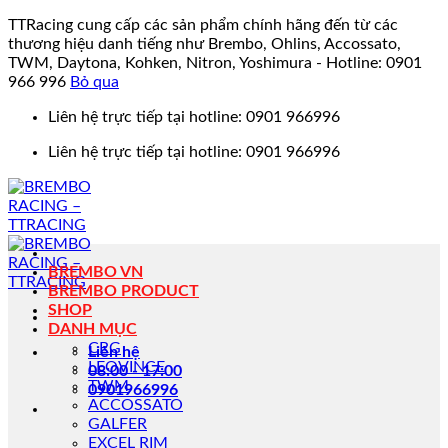
TTRacing cung cấp các sản phẩm chính hãng đến từ các
thương hiệu danh tiếng như Brembo, Ohlins, Accossato,
TWM, Daytona, Kohken, Nitron, Yoshimura - Hotline: 0901
966 996
Bỏ qua
Bỏ
Liên hệ trực tiếp tại hotline: 0901 966996
qua
Liên hệ trực tiếp tại hotline: 0901 966996
nội
dung
BREMBO VN
BREMBO PRODUCT
SHOP
DANH MỤC
CRG
Liên hệ
LEOVINCE
08:00 - 17:00
TWM
0901966996
ACCOSSATO
GALFER
EXCEL RIM