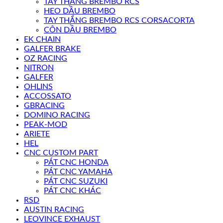
TAY THẮNG BREMBO RCS
HEO DẦU BREMBO
TAY THẮNG BREMBO RCS CORSACORTA
CÔN DẦU BREMBO
EK CHAIN
GALFER BRAKE
OZ RACING
NITRON
GALFER
OHLINS
ACCOSSATO
GBRACING
DOMINO RACING
PEAK-MOD
ARIETE
HEL
CNC CUSTOM PART
PÁT CNC HONDA
PÁT CNC YAMAHA
PÁT CNC SUZUKI
PÁT CNC KHÁC
RSD
AUSTIN RACING
LEOVINCE EXHAUST