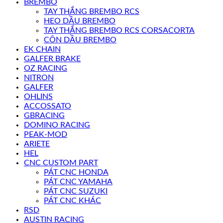
BREMBO
TAY THẮNG BREMBO RCS
HEO DẦU BREMBO
TAY THẮNG BREMBO RCS CORSACORTA
CÔN DẦU BREMBO
EK CHAIN
GALFER BRAKE
OZ RACING
NITRON
GALFER
OHLINS
ACCOSSATO
GBRACING
DOMINO RACING
PEAK-MOD
ARIETE
HEL
CNC CUSTOM PART
PÁT CNC HONDA
PÁT CNC YAMAHA
PÁT CNC SUZUKI
PÁT CNC KHÁC
RSD
AUSTIN RACING