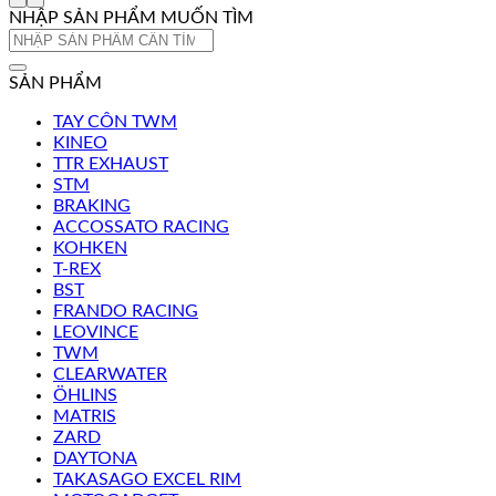
NHẬP SẢN PHẨM MUỐN TÌM
Tìm
kiếm:
SẢN PHẨM
TAY CÔN TWM
KINEO
TTR EXHAUST
STM
BRAKING
ACCOSSATO RACING
KOHKEN
T-REX
BST
FRANDO RACING
LEOVINCE
TWM
CLEARWATER
ÖHLINS
MATRIS
ZARD
DAYTONA
TAKASAGO EXCEL RIM