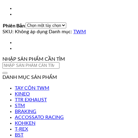
Phiên Bản
SKU:
Không áp dụng
Danh mục:
TWM
NHẬP SẢN PHẨM CẦN TÌM
Tìm
kiếm:
DANH MỤC SẢN PHẨM
TAY CÔN TWM
KINEO
TTR EXHAUST
STM
BRAKING
ACCOSSATO RACING
KOHKEN
T-REX
BST