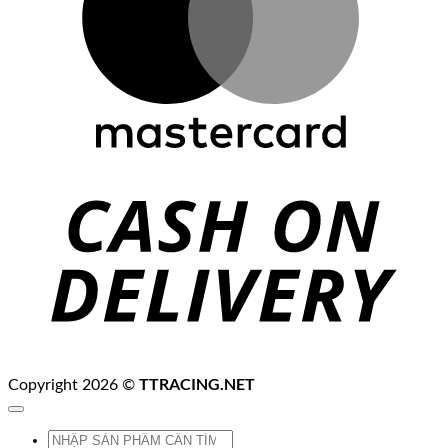
C
D
TTRACING.NET
Copyright 2026 ©
Tìm