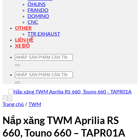
ÖHLINS
FRANDO
DOMINO
CNC
OTHER
TTR EXHAUST
LIÊN HỆ
XE ĐỘ
Tìm
kiếm:
Tìm
kiếm:
Trang chủ
/
TWM
Nắp xăng TWM Aprilia RS
660, Touno 660 – TAPR01A