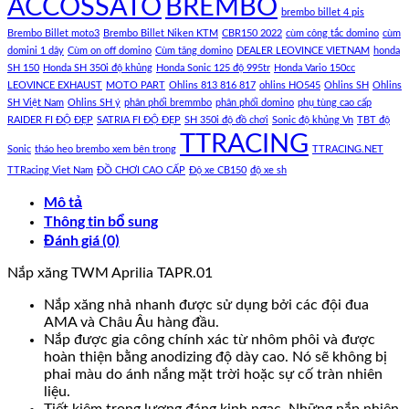
ACCOSSATO
BREMBO
brembo billet 4 pis
Brembo Billet moto3
Brembo Billet Niken KTM
CBR150 2022
cùm công tắc domino
cùm
domini 1 dây
Cùm on off domino
Cùm tăng domino
DEALER LEOVINCE VIETNAM
honda
SH 150
Honda SH 350i độ khủng
Honda Sonic 125 độ 995tr
Honda Vario 150cc
LEOVINCE EXHAUST
MOTO PART
Ohlins 813 816 817
ohlins HO545
Ohlins SH
Ohlins
SH Việt Nam
Ohlins SH ý
phân phối bremmbo
phân phối domino
phụ tùng cao cấp
RAIDER FI ĐỘ ĐẸP
SATRIA FI ĐỘ ĐẸP
SH 350i độ đồ chơi
Sonic độ khủng Vn
TBT độ
TTRACING
Sonic
tháo heo brembo xem bên trong
TTRACING.NET
TTRacing Viet Nam
ĐỒ CHƠI CAO CẤP
Độ xe CB150
độ xe sh
Mô tả
Thông tin bổ sung
Đánh giá (0)
Nắp xăng TWM Aprilia TAPR.01
Nắp xăng nhả nhanh được sử dụng bởi các đội đua
AMA và Châu Âu hàng đầu.
Nắp được gia công chính xác từ nhôm phôi và được
hoàn thiện bằng anodizing độ dày cao. Nó sẽ không bị
phai màu do ánh nắng mặt trời hoặc sự cố tràn nhiên
liệu.
Tiết kiệm trọng lượng đáng kinh ngạc. Những nắp nhiên