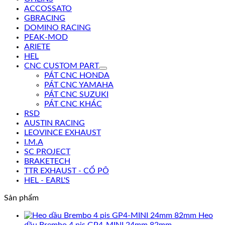
ACCOSSATO
GBRACING
DOMINO RACING
PEAK-MOD
ARIETE
HEL
CNC CUSTOM PART
PÁT CNC HONDA
PÁT CNC YAMAHA
PÁT CNC SUZUKI
PÁT CNC KHÁC
RSD
AUSTIN RACING
LEOVINCE EXHAUST
I.M.A
SC PROJECT
BRAKETECH
TTR EXHAUST - CỔ PÔ
HEL - EARL'S
Sản phẩm
Heo
dầu Brembo 4 pis GP4-MINI 24mm 82mm