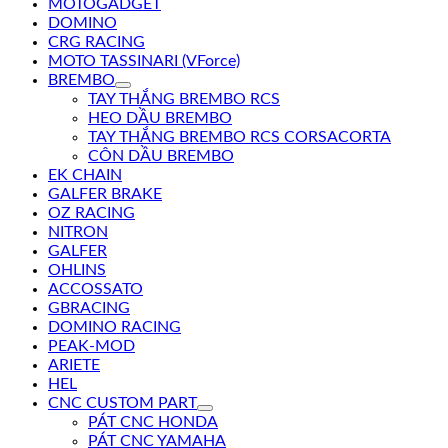
MOTOGADGET
DOMINO
CRG RACING
MOTO TASSINARI (VForce)
BREMBO
TAY THẮNG BREMBO RCS
HEO DẦU BREMBO
TAY THẮNG BREMBO RCS CORSACORTA
CÔN DẦU BREMBO
EK CHAIN
GALFER BRAKE
OZ RACING
NITRON
GALFER
OHLINS
ACCOSSATO
GBRACING
DOMINO RACING
PEAK-MOD
ARIETE
HEL
CNC CUSTOM PART
PÁT CNC HONDA
PÁT CNC YAMAHA