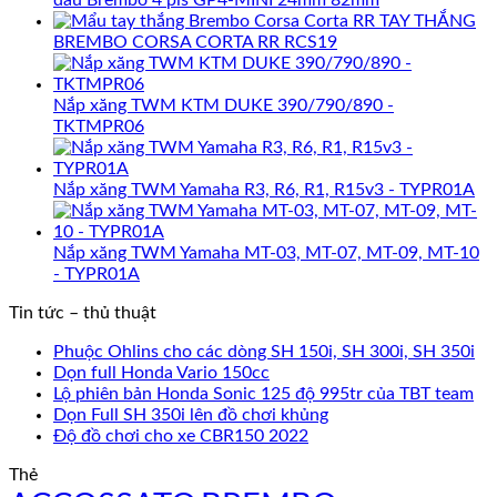
TAY THẮNG
BREMBO CORSA CORTA RR RCS19
Nắp xăng TWM KTM DUKE 390/790/890 -
TKTMPR06
Nắp xăng TWM Yamaha R3, R6, R1, R15v3 - TYPR01A
Nắp xăng TWM Yamaha MT-03, MT-07, MT-09, MT-10
- TYPR01A
Tin tức – thủ thuật
Phuộc Ohlins cho các dòng SH 150i, SH 300i, SH 350i
Dọn full Honda Vario 150cc
Lộ phiên bản Honda Sonic 125 độ 995tr của TBT team
Dọn Full SH 350i lên đồ chơi khủng
Độ đồ chơi cho xe CBR150 2022
Thẻ