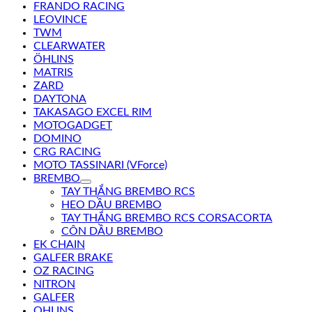
FRANDO RACING
LEOVINCE
TWM
CLEARWATER
ÖHLINS
MATRIS
ZARD
DAYTONA
TAKASAGO EXCEL RIM
MOTOGADGET
DOMINO
CRG RACING
MOTO TASSINARI (VForce)
BREMBO
TAY THẮNG BREMBO RCS
HEO DẦU BREMBO
TAY THẮNG BREMBO RCS CORSACORTA
CÔN DẦU BREMBO
EK CHAIN
GALFER BRAKE
OZ RACING
NITRON
GALFER
OHLINS