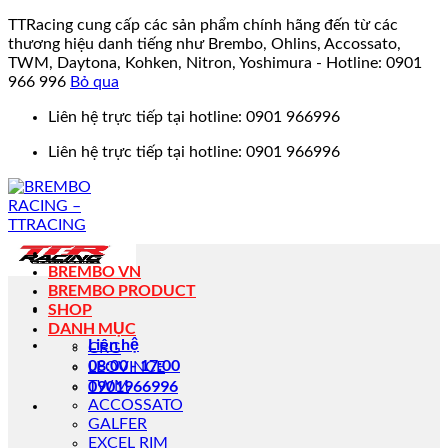
TTRacing cung cấp các sản phẩm chính hãng đến từ các
thương hiệu danh tiếng như Brembo, Ohlins, Accossato,
TWM, Daytona, Kohken, Nitron, Yoshimura - Hotline: 0901
966 996
Bỏ qua
Bỏ
Liên hệ trực tiếp tại hotline: 0901 966996
qua
Liên hệ trực tiếp tại hotline: 0901 966996
nội
dung
BREMBO VN
BREMBO PRODUCT
SHOP
DANH MỤC
Liên hệ
CRG
08:00 - 17:00
LEOVINCE
0901966996
TWM
ACCOSSATO
GALFER
EXCEL RIM