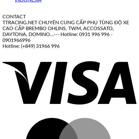
CONTACT
TTRACING.NET CHUYÊN CUNG CẤP PHỤ TÙNG ĐỘ XE
CAO CẤP BREMBO OHLINS, TWM, ACCOSSATO,
DAYTONA, DOMINO...--- Hotline: 0931 996 996 -
0901966996
Hotline: (+849) 31966 996
V
M