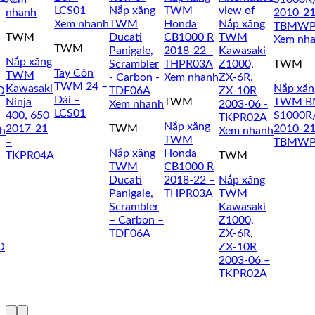
nhanh
Xem nhanh
TWM
Xem nh
TWM
Nắp xăng
TWM
Tay Côn
TWM
Xem nhanh
TWM 24 –
Kawasaki
Nắp xăn
Dài –
Ninja
TWM
TWM 
Xem nhanh
LCS01
400, 650
S1000R
Nắp xăng
2017-21
TWM
2010-21
h
Xem nhanh
TWM
–
TBMWP
Nắp xăng
Honda
TKPR04A
TWM
TWM
CB1000 R
Ducati
2018-22 –
Nắp xăng
Panigale,
THPR03A
TWM
Scrambler
Kawasaki
– Carbon –
Z1000,
TDF06A
ZX-6R,
O
ZX-10R
2003-06 –
TKPR02A