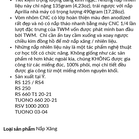
liệu này chỉ nặng 135gram (4,23oz), trái ngược với nắp
Aprilia nhà máy có trọng lượng 490gram (17,28oz).
Vòm nhôm CNC có lớp hoàn thiện màu đen anodized
rất đẹp và nó có nắp tháo nhanh bằng máy CNC 1/4 lần
lượt đặc trưng của TWM vốn được phát minh ban đầu
bởi TWM. Chỉ cần ấn tay cầm xuống và xoay ngược
chiều kim đồng hồ để mở nắp xăng / nhiên liệu.
Những nắp nhiên liệu này là một tác phẩm nghệ thuật
cơ học tốt có chức năng. Không giống như các sản
phẩm rẻ hơn khác ngoài kia, chúng KHÔNG được gia
công từ các miếng đúc, 100% phôi, mọi chi tiết đều
được gia công từ một miếng nhôm nguyên khối.
Sản xuất tại Ý.
RS 125 / RS4
RS 250
RS 660 T1 20-21
TUONO 660 20-21
RSV 1000 2003
TUONO 03-04
Loại sản phẩm
Nắp Xăng