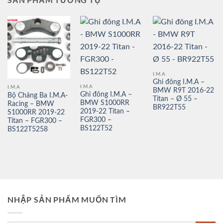
I.M.A
Ghi đông I.M.A –
I.M.A
I.M.A
BMW R9T 2016-22
Ghi đông I.M.A –
Bộ Chảng Ba I.M.A-
Titan – Ø 55 –
BMW S1000RR
Racing – BMW
BR922T55
2019-22 Titan –
S1000RR 2019-22
FGR300 –
Titan – FGR300 –
BS122T52
BS122T5258
NHẬP SẢN PHẨM MUỐN TÌM