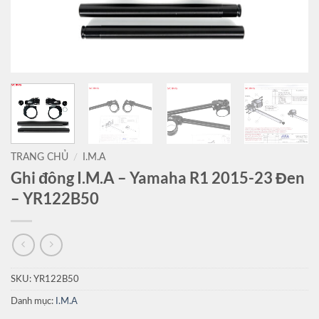
TRANG CHỦ
/
I.M.A
Ghi đông I.M.A – Yamaha R1 2015-23 Đen
– YR122B50
SKU:
YR122B50
Danh mục:
I.M.A