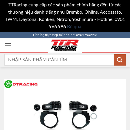
TTRacing cung cấp các sản phẩm chính hãng đến từ các
thương hiệu danh tiếng như Brembo, Ohlins, Accossato,
TWM, Daytona, Kohken, Nitron, Yoshimura - Hotline: 0901
966 996
Bỏ qua
Bỏ
Liên hệ trực tiếp tại hotline: 0901 966996
qua
nội
dung
Tìm
kiếm: