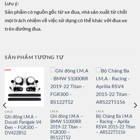
Lưu ý:
Sản phẩm có nguồn gốc từ xe đua, nhà sản xuất từ ​​chối
mọi trách nhiệm về việc sử dụng có thể khác với đua xe
trên đường đua.
SẢN PHẨM TƯƠNG TỰ
I.M.A
I.M.A
I.M.A
Ghi đông I.M.A –
Bộ Chảng Ba I.M.A
Ghi đông I.M.A –
BMW S1000RR
– Racing – Aprilia
Ducati Panigale V4
2019-22 Titan –
RSV4 2015-22 Titan
Đen – FGR300 –
FGR300 –
– ARS22T5156
DV422B52
BS122T52