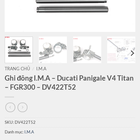
TRANG CHỦ
/
I.M.A
Ghi đông I.M.A – Ducati Panigale V4 Titan
– FGR300 – DV422T52
SKU:
DV422T52
Danh mục:
I.M.A