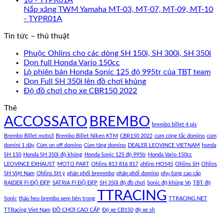
Nắp xăng TWM Yamaha MT-03, MT-07, MT-09, MT-10
- TYPR01A
Tin tức – thủ thuật
Phuộc Ohlins cho các dòng SH 150i, SH 300i, SH 350i
Dọn full Honda Vario 150cc
Lộ phiên bản Honda Sonic 125 độ 995tr của TBT team
Dọn Full SH 350i lên đồ chơi khủng
Độ đồ chơi cho xe CBR150 2022
Thẻ
ACCOSSATO
BREMBO
brembo billet 4 pis
Brembo Billet moto3
Brembo Billet Niken KTM
CBR150 2022
cùm công tắc domino
cùm
domini 1 dây
Cùm on off domino
Cùm tăng domino
DEALER LEOVINCE VIETNAM
honda
SH 150
Honda SH 350i độ khủng
Honda Sonic 125 độ 995tr
Honda Vario 150cc
LEOVINCE EXHAUST
MOTO PART
Ohlins 813 816 817
ohlins HO545
Ohlins SH
Ohlins
SH Việt Nam
Ohlins SH ý
phân phối bremmbo
phân phối domino
phụ tùng cao cấp
RAIDER FI ĐỘ ĐẸP
SATRIA FI ĐỘ ĐẸP
SH 350i độ đồ chơi
Sonic độ khủng Vn
TBT độ
TTRACING
Sonic
tháo heo brembo xem bên trong
TTRACING.NET
TTRacing Viet Nam
ĐỒ CHƠI CAO CẤP
Độ xe CB150
độ xe sh