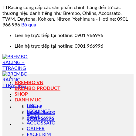
TTRacing cung cấp các sản phẩm chính hãng đến từ các
thương hiệu danh tiếng như Brembo, Ohlins, Accossato,
TWM, Daytona, Kohken, Nitron, Yoshimura - Hotline: 0901
966 996
Bỏ qua
Bỏ
Liên hệ trực tiếp tại hotline: 0901 966996
qua
Liên hệ trực tiếp tại hotline: 0901 966996
nội
dung
BREMBO VN
BREMBO PRODUCT
SHOP
DANH MỤC
CRG
Liên hệ
LEOVINCE
08:00 - 17:00
TWM
0901966996
ACCOSSATO
GALFER
EXCEL RIM