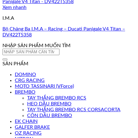
Xem nhanh
I.M.A
Bộ Chảng Ba I.M.A – Racing – Ducati Panigale V4 Titan –
DV422T5358
NHẬP SẢN PHẨM MUỐN TÌM
Tìm
kiếm:
SẢN PHẨM
DOMINO
CRG RACING
MOTO TASSINARI (VForce)
BREMBO
TAY THẮNG BREMBO RCS
HEO DẦU BREMBO
TAY THẮNG BREMBO RCS CORSACORTA
CÔN DẦU BREMBO
EK CHAIN
GALFER BRAKE
OZ RACING