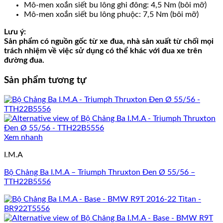
Mô-men xoắn siết bu lông ghi đông: 4,5 Nm (bôi mỡ)
Mô-men xoắn siết bu lông phuộc: 7,5 Nm (bôi mỡ)
Lưu ý:
Sản phẩm có nguồn gốc từ xe đua, nhà sản xuất từ ​​chối mọi
trách nhiệm về việc sử dụng có thể khác với đua xe trên
đường đua.
Sản phẩm tương tự
Xem nhanh
I.M.A
Bộ Chảng Ba I.M.A – Triumph Thruxton Đen Ø 55/56 –
TTH22B5556