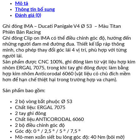
Mô tả
Thông tin bổ sung
Đánh giá (0)
Ghi đông IMA – Ducati Panigale V4 Ø 53 – Màu Titan
Phiên Bản Racing
Ghi đông Clip on IMA có thể điều chỉnh góc độ, hướng đến
những người đam mê đường đua. Thiết kế lắp ráp thông
minh, cho phép thay đổi góc lái 4 vị trí, phù hợp với từng
người lái.
Sản phẩm được CNC 100%, ghi đông làm từ vật liệu hợp kim
nhôm ERGAL 7075, trong khi tay ghi đông được làm bằng
hợp kim nhôm Anticorodal 6060 (vật liệu có chủ đích mềm
hơn để hạn chế thiệt hại trong trường hợp va chạm).
Sản phẩm bao gồm:
2 bộ vòng bắt phuộc Ø 53
Chất liệu: ERGAL 7075
2 tay ghi đông
Chất liệu ANTICORODAL 6060
2 bộ điều chỉnh góc độ
Góc độ: 0 ° / 2,5 ° / 5 ° / 7,5 °
Mô-men xoắn siết bu lông góc độ: 40 Nm (bôi mỡ)