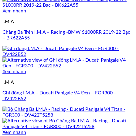
Xem nhanh
I.M.A
Chảng Ba Trên I.M.A – Racing -BMW S1000RR 2019-22 Bạc
– BK622A55
Xem nhanh
I.M.A
Ghi đông I.M.A – Ducati Panigale V4 Đen – FGR300 –
DV422B52
Xem nhanh