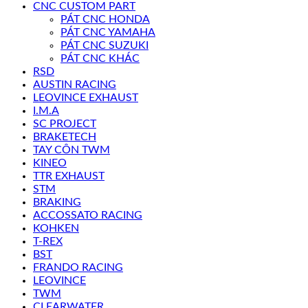
CNC CUSTOM PART
PÁT CNC HONDA
PÁT CNC YAMAHA
PÁT CNC SUZUKI
PÁT CNC KHÁC
RSD
AUSTIN RACING
LEOVINCE EXHAUST
I.M.A
SC PROJECT
BRAKETECH
TAY CÔN TWM
KINEO
TTR EXHAUST
STM
BRAKING
ACCOSSATO RACING
KOHKEN
T-REX
BST
FRANDO RACING
LEOVINCE
TWM
CLEARWATER