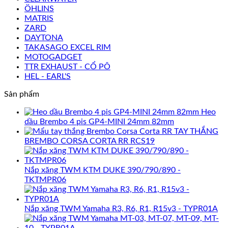
ÖHLINS
MATRIS
ZARD
DAYTONA
TAKASAGO EXCEL RIM
MOTOGADGET
TTR EXHAUST - CỔ PÔ
HEL - EARL'S
Sản phẩm
Heo
dầu Brembo 4 pis GP4-MINI 24mm 82mm
TAY THẮNG
BREMBO CORSA CORTA RR RCS19
Nắp xăng TWM KTM DUKE 390/790/890 -
TKTMPR06
Nắp xăng TWM Yamaha R3, R6, R1, R15v3 - TYPR01A