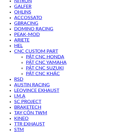
NITRON
GALFER
OHLINS
ACCOSSATO
GBRACING
DOMINO RACING
PEAK-MOD
ARIETE
HEL
CNC CUSTOM PART
PÁT CNC HONDA
PÁT CNC YAMAHA
PÁT CNC SUZUKI
PÁT CNC KHÁC
RSD
AUSTIN RACING
LEOVINCE EXHAUST
I.M.A
SC PROJECT
BRAKETECH
TAY CÔN TWM
KINEO
TTR EXHAUST
STM