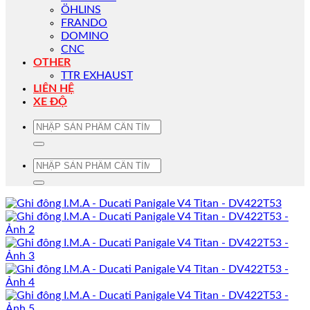
ÖHLINS
FRANDO
DOMINO
CNC
OTHER
TTR EXHAUST
LIÊN HỆ
XE ĐỘ
Tìm
kiếm:
Tìm
kiếm: