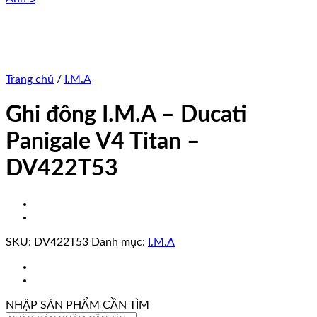
Trang chủ
/
I.M.A
Ghi đông I.M.A – Ducati
Panigale V4 Titan –
DV422T53
SKU:
DV422T53
Danh mục:
I.M.A
NHẬP SẢN PHẨM CẦN TÌM