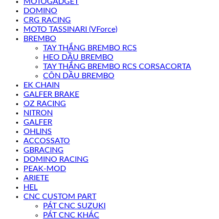
MOTOGADGET
DOMINO
CRG RACING
MOTO TASSINARI (VForce)
BREMBO
TAY THẮNG BREMBO RCS
HEO DẦU BREMBO
TAY THẮNG BREMBO RCS CORSACORTA
CÔN DẦU BREMBO
EK CHAIN
GALFER BRAKE
OZ RACING
NITRON
GALFER
OHLINS
ACCOSSATO
GBRACING
DOMINO RACING
PEAK-MOD
ARIETE
HEL
CNC CUSTOM PART
PÁT CNC SUZUKI
PÁT CNC KHÁC