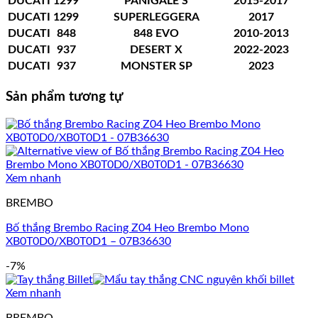
DUCATI
1299
PANIGALE S
2015-2017
DUCATI
1299
SUPERLEGGERA
2017
DUCATI
848
848 EVO
2010-2013
DUCATI
937
DESERT X
2022-2023
DUCATI
937
MONSTER SP
2023
Sản phẩm tương tự
Xem nhanh
BREMBO
Bố thắng Brembo Racing Z04 Heo Brembo Mono
XB0T0D0/XB0T0D1 – 07B36630
-7%
Xem nhanh