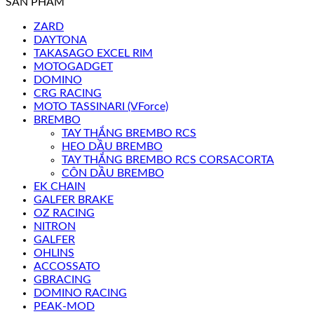
SẢN PHẨM
ZARD
DAYTONA
TAKASAGO EXCEL RIM
MOTOGADGET
DOMINO
CRG RACING
MOTO TASSINARI (VForce)
BREMBO
TAY THẮNG BREMBO RCS
HEO DẦU BREMBO
TAY THẮNG BREMBO RCS CORSACORTA
CÔN DẦU BREMBO
EK CHAIN
GALFER BRAKE
OZ RACING
NITRON
GALFER
OHLINS
ACCOSSATO
GBRACING
DOMINO RACING
PEAK-MOD