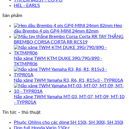
HEL - EARL'S
Sản phẩm
Heo
dầu Brembo 4 pis GP4-MINI 24mm 82mm
TAY THẮNG
BREMBO CORSA CORTA RR RCS19
Nắp xăng TWM KTM DUKE 390/790/890 -
TKTMPR06
Nắp xăng TWM Yamaha R3, R6, R1, R15v3 - TYPR01A
Nắp xăng TWM Yamaha MT-03, MT-07, MT-09, MT-10
- TYPR01A
Tin tức – thủ thuật
Phuộc Ohlins cho các dòng SH 150i, SH 300i, SH 350i
Dọn full Honda Vario 150cc