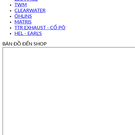
TWM
CLEARWATER
ÖHLINS
MATRIS
TTR EXHAUST - CỔ PÔ
HEL - EARL'S
BẢN ĐỒ ĐẾN SHOP