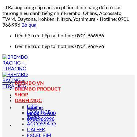
TTRacing cung cấp các sản phẩm chính hãng đến từ các
thương hiệu danh tiếng như Brembo, Ohlins, Accossato,
TWM, Daytona, Kohken, Nitron, Yoshimura - Hotline: 0901
966 996
Bỏ qua
Bỏ
Liên hệ trực tiếp tại hotline: 0901 966996
qua
Liên hệ trực tiếp tại hotline: 0901 966996
nội
dung
BREMBO VN
BREMBO PRODUCT
SHOP
DANH MỤC
CRG
Liên hệ
LEOVINCE
08:00 - 17:00
TWM
0901966996
ACCOSSATO
GALFER
EXCEL RIM