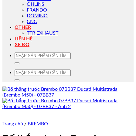
ÖHLINS
FRANDO
DOMINO
CNC
OTHER
TTR EXHAUST
LIÊN HỆ
XE ĐỘ
Tìm
kiếm:
Tìm
kiếm:
Trang chủ
/
BREMBO