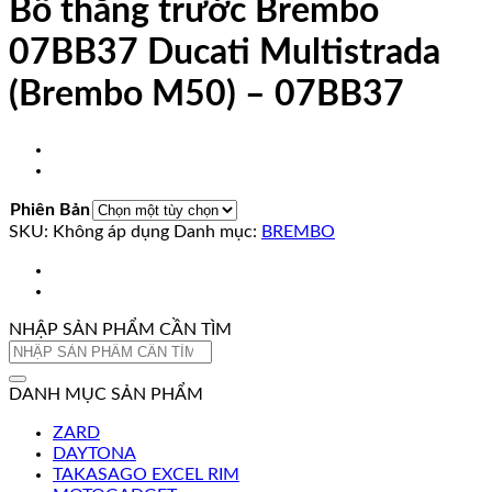
Bố thắng trước Brembo
07BB37 Ducati Multistrada
(Brembo M50) – 07BB37
Phiên Bản
SKU:
Không áp dụng
Danh mục:
BREMBO
NHẬP SẢN PHẨM CẦN TÌM
Tìm
kiếm:
DANH MỤC SẢN PHẨM
ZARD
DAYTONA
TAKASAGO EXCEL RIM