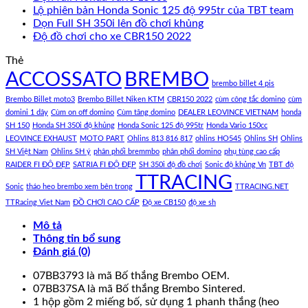
Lộ phiên bản Honda Sonic 125 độ 995tr của TBT team
Dọn Full SH 350i lên đồ chơi khủng
Độ đồ chơi cho xe CBR150 2022
Thẻ
ACCOSSATO
BREMBO
brembo billet 4 pis
Brembo Billet moto3
Brembo Billet Niken KTM
CBR150 2022
cùm công tắc domino
cùm
domini 1 dây
Cùm on off domino
Cùm tăng domino
DEALER LEOVINCE VIETNAM
honda
SH 150
Honda SH 350i độ khủng
Honda Sonic 125 độ 995tr
Honda Vario 150cc
LEOVINCE EXHAUST
MOTO PART
Ohlins 813 816 817
ohlins HO545
Ohlins SH
Ohlins
SH Việt Nam
Ohlins SH ý
phân phối bremmbo
phân phối domino
phụ tùng cao cấp
RAIDER FI ĐỘ ĐẸP
SATRIA FI ĐỘ ĐẸP
SH 350i độ đồ chơi
Sonic độ khủng Vn
TBT độ
TTRACING
Sonic
tháo heo brembo xem bên trong
TTRACING.NET
TTRacing Viet Nam
ĐỒ CHƠI CAO CẤP
Độ xe CB150
độ xe sh
Mô tả
Thông tin bổ sung
Đánh giá (0)
07BB3793 là mã Bố thắng Brembo OEM.
07BB37SA là mã Bố thắng Brembo Sintered.
1 hộp gồm 2 miếng bố, sử dụng 1 phanh thắng (heo