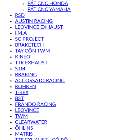
PÁT CNC HONDA
PÁT CNC YAMAHA
RSD
AUSTIN RACING
LEOVINCE EXHAUST
I.M.A
SC PROJECT
BRAKETECH
TAY CÔN TWM
KINEO
TTR EXHAUST
STM
BRAKING
ACCOSSATO RACING
KOHKEN
T-REX
BST
FRANDO RACING
LEOVINCE
TWM
CLEARWATER
ÖHLINS
MATRIS
TTR EXHAUST - CỔ PÔ