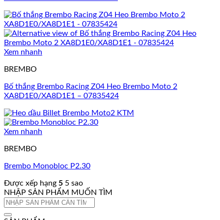
Xem nhanh
BREMBO
Bố thắng Brembo Racing Z04 Heo Brembo Moto 2
XA8D1E0/XA8D1E1 – 07835424
Xem nhanh
BREMBO
Brembo Monobloc P2.30
Được xếp hạng
5
5 sao
NHẬP SẢN PHẨM MUỐN TÌM
Tìm
kiếm: