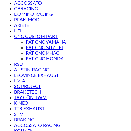
ACCOSSATO
GBRACING
DOMINO RACING
PEAK-MOD
ARIETE
HEL
CNC CUSTOM PART
PÁT CNC YAMAHA
PÁT CNC SUZUKI
PÁT CNC KHÁC
PÁT CNC HONDA
RSD
AUSTIN RACING
LEOVINCE EXHAUST
I.M.A
SC PROJECT
BRAKETECH
TAY CÔN TWM
KINEO
TTR EXHAUST
STM
BRAKING
ACCOSSATO RACING
KOHKEN