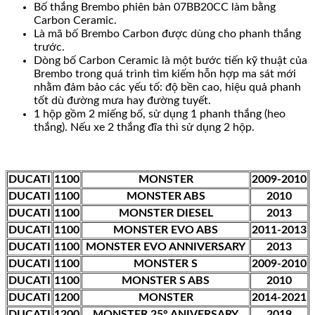
Bố thắng Brembo phiên bản 07BB20CC làm bằng
Carbon Ceramic.
Là mã bố Brembo Carbon được dùng cho phanh thắng
trước.
Dòng bố Carbon Ceramic là một bước tiến kỹ thuật của
Brembo trong quá trình tìm kiếm hỗn hợp ma sát mới
nhằm đảm bảo các yếu tố: độ bền cao, hiệu quả phanh
tốt dù đường mưa hay đường tuyết.
1 hộp gồm 2 miếng bố, sử dụng 1 phanh thắng (heo
thắng). Nếu xe 2 thắng đĩa thì sử dụng 2 hộp.
DUCATI
1100
MONSTER
2009-2010
DUCATI
1100
MONSTER ABS
2010
DUCATI
1100
MONSTER DIESEL
2013
DUCATI
1100
MONSTER EVO ABS
2011-2013
DUCATI
1100
MONSTER EVO ANNIVERSARY
2013
DUCATI
1100
MONSTER S
2009-2010
DUCATI
1100
MONSTER S ABS
2010
DUCATI
1200
MONSTER
2014-2021
DUCATI
1200
MONSTER 25° ANIVERSARY
2019