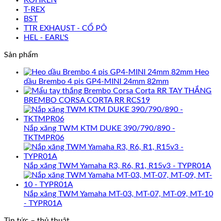
T-REX
BST
TTR EXHAUST - CỔ PÔ
HEL - EARL'S
Sản phẩm
Heo
dầu Brembo 4 pis GP4-MINI 24mm 82mm
TAY THẮNG
BREMBO CORSA CORTA RR RCS19
Nắp xăng TWM KTM DUKE 390/790/890 -
TKTMPR06
Nắp xăng TWM Yamaha R3, R6, R1, R15v3 - TYPR01A
Nắp xăng TWM Yamaha MT-03, MT-07, MT-09, MT-10
- TYPR01A
Tin tức – thủ thuật