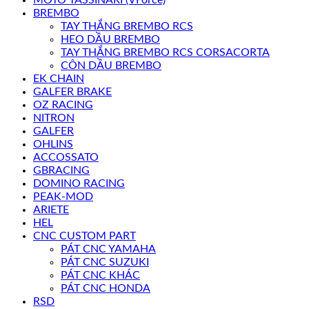
MOTO TASSINARI (VForce)
BREMBO
TAY THẮNG BREMBO RCS
HEO DẦU BREMBO
TAY THẮNG BREMBO RCS CORSACORTA
CÔN DẦU BREMBO
EK CHAIN
GALFER BRAKE
OZ RACING
NITRON
GALFER
OHLINS
ACCOSSATO
GBRACING
DOMINO RACING
PEAK-MOD
ARIETE
HEL
CNC CUSTOM PART
PÁT CNC YAMAHA
PÁT CNC SUZUKI
PÁT CNC KHÁC
PÁT CNC HONDA
RSD