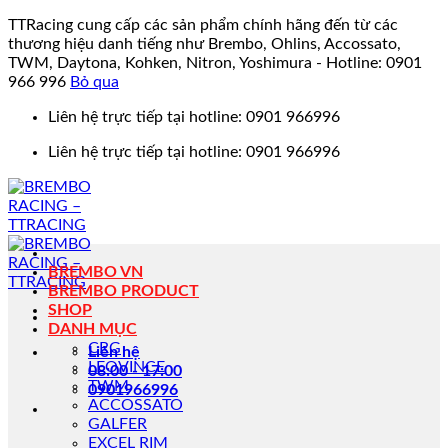
TTRacing cung cấp các sản phẩm chính hãng đến từ các
thương hiệu danh tiếng như Brembo, Ohlins, Accossato,
TWM, Daytona, Kohken, Nitron, Yoshimura - Hotline: 0901
966 996
Bỏ qua
Bỏ
Liên hệ trực tiếp tại hotline: 0901 966996
qua
Liên hệ trực tiếp tại hotline: 0901 966996
nội
dung
BREMBO VN
BREMBO PRODUCT
SHOP
DANH MỤC
CRG
Liên hệ
LEOVINCE
08:00 - 17:00
TWM
0901966996
ACCOSSATO
GALFER
EXCEL RIM