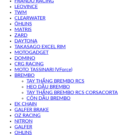
FRANDO RACING
LEOVINCE
TWM
CLEARWATER
ÖHLINS
MATRIS
ZARD
DAYTONA
TAKASAGO EXCEL RIM
MOTOGADGET
DOMINO
CRG RACING
MOTO TASSINARI (VForce)
BREMBO
TAY THẮNG BREMBO RCS
HEO DẦU BREMBO
TAY THẮNG BREMBO RCS CORSACORTA
CÔN DẦU BREMBO
EK CHAIN
GALFER BRAKE
OZ RACING
NITRON
GALFER
OHLINS