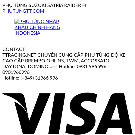
PHỤ TÙNG SUZUKI SATRIA RAIDER FI
PHUTUNGTT.COM
CONTACT
TTRACING.NET CHUYÊN CUNG CẤP PHỤ TÙNG ĐỘ XE
CAO CẤP BREMBO OHLINS, TWM, ACCOSSATO,
DAYTONA, DOMINO...--- Hotline: 0931 996 996 -
0901966996
Hotline: (+849) 31966 996
V