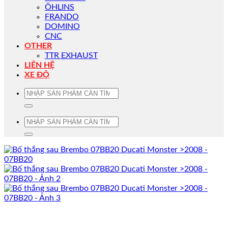
ÖHLINS
FRANDO
DOMINO
CNC
OTHER
TTR EXHAUST
LIÊN HỆ
XE ĐỘ
Tìm
kiếm:
Tìm
kiếm: