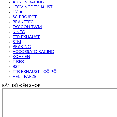
AUSTIN RACING
LEOVINCE EXHAUST
I.M.A
SC PROJECT
BRAKETECH
TAY CÔN TWM
KINEO
TTR EXHAUST
STM
BRAKING
ACCOSSATO RACING
KOHKEN
T-REX
BST
TTR EXHAUST - CỔ PÔ
HEL - EARL'S
BẢN ĐỒ ĐẾN SHOP