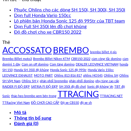
Phuộc Ohlins cho các dòng SH 150i, SH 300i, SH 350i
Dọn full Honda Vario 150cc
Lộ phiên bản Honda Sonic 125 độ 995tr của TBT team
Dọn Full SH 350i lên đồ chơi khủng
Độ đồ chơi cho xe CBR150 2022
Thẻ
ACCOSSATO
BREMBO
brembo billet 4 pis
Brembo Billet moto3
Brembo Billet Niken KTM
CBR150 2022
cùm công tắc domino
cùm
domini 1 dây
Cùm on off domino
Cùm tăng domino
DEALER LEOVINCE VIETNAM
honda
SH 150
Honda SH 350i độ khủng
Honda Sonic 125 độ 995tr
Honda Vario 150cc
LEOVINCE EXHAUST
MOTO PART
Ohlins 813 816 817
ohlins HO545
Ohlins SH
Ohlins
SH Việt Nam
Ohlins SH ý
phân phối bremmbo
phân phối domino
phụ tùng cao cấp
RAIDER FI ĐỘ ĐẸP
SATRIA FI ĐỘ ĐẸP
SH 350i độ đồ chơi
Sonic độ khủng Vn
TBT độ
TTRACING
Sonic
tháo heo brembo xem bên trong
TTRACING.NET
TTRacing Viet Nam
ĐỒ CHƠI CAO CẤP
Độ xe CB150
độ xe sh
Mô tả
Thông tin bổ sung
Đánh giá (0)