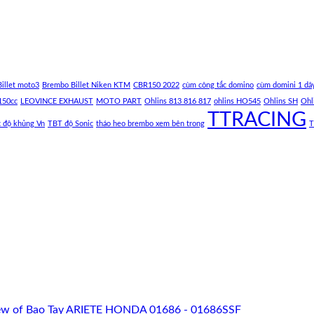
illet moto3
Brembo Billet Niken KTM
CBR150 2022
cùm công tắc domino
cùm domini 1 dâ
150cc
LEOVINCE EXHAUST
MOTO PART
Ohlins 813 816 817
ohlins HO545
Ohlins SH
Ohl
TTRACING
c độ khủng Vn
TBT độ Sonic
tháo heo brembo xem bên trong
T