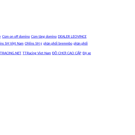
y
Cùm on off domino
Cùm tăng domino
DEALER LEOVINCE
ins SH Việt Nam
Ohlins SH ý
phân phối bremmbo
phân phối
TRACING.NET
TTRacing Viet Nam
ĐỒ CHƠI CAO CẤP
Độ xe