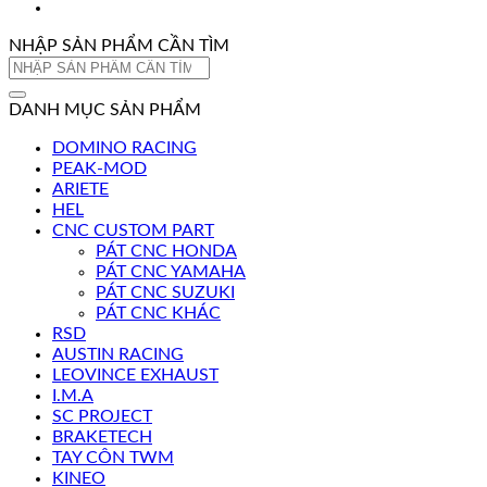
NHẬP SẢN PHẨM CẦN TÌM
Tìm
kiếm:
DANH MỤC SẢN PHẨM
DOMINO RACING
PEAK-MOD
ARIETE
HEL
CNC CUSTOM PART
PÁT CNC HONDA
PÁT CNC YAMAHA
PÁT CNC SUZUKI
PÁT CNC KHÁC
RSD
AUSTIN RACING
LEOVINCE EXHAUST
I.M.A
SC PROJECT
BRAKETECH
TAY CÔN TWM
KINEO