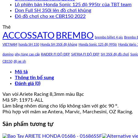
Lộ phiên bản Honda Sonic 125 độ 995tr của TBT team
Dọn Full SH 350i lên đồ chơi khủng
Độ đồ chơi cho xe CBR150 2022
Thẻ
ACCOSSATO
BREMBO
brembo billet 4 pis
Brembo B
VIETNAM
honda SH 150
Honda SH 350i độ khủng
Honda Sonic 125 độ 995tr
Honda Vario 
domino
phụ tùng cao cấp
RAIDER FI ĐỘ ĐẸP
SATRIA FI ĐỘ ĐẸP
SH 350i độ đồ chơi
Soni
CB150
độ xe sh
Mô tả
Thông tin bổ sung
Đánh giá (0)
Van vòi Ariete Racing 8,3mm màu Bạc
Mã SP: 11971-ALL
Làm bằng nhôm dùng cho lốp không săm với góc 90 °.
Phù hợp với mâm xe Antera, Marvic, Marchesini, OZ Racing.
Sản phẩm tương tự