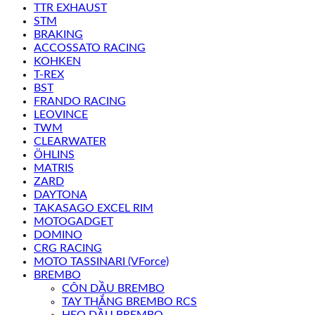
TTR EXHAUST
STM
BRAKING
ACCOSSATO RACING
KOHKEN
T-REX
BST
FRANDO RACING
LEOVINCE
TWM
CLEARWATER
ÖHLINS
MATRIS
ZARD
DAYTONA
TAKASAGO EXCEL RIM
MOTOGADGET
DOMINO
CRG RACING
MOTO TASSINARI (VForce)
BREMBO
CÔN DẦU BREMBO
TAY THẮNG BREMBO RCS
HEO DẦU BREMBO