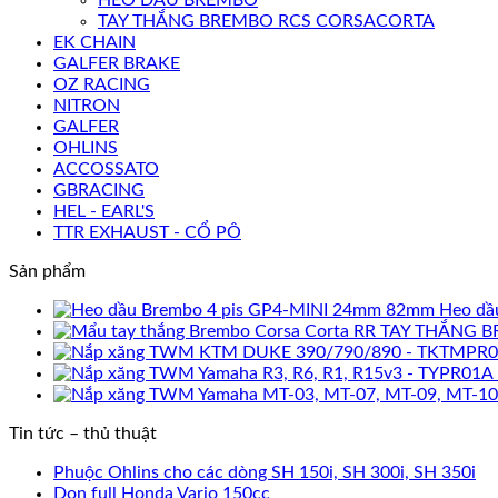
TAY THẮNG BREMBO RCS CORSACORTA
EK CHAIN
GALFER BRAKE
OZ RACING
NITRON
GALFER
OHLINS
ACCOSSATO
GBRACING
HEL - EARL'S
TTR EXHAUST - CỔ PÔ
Sản phẩm
Heo dầ
TAY THẮNG B
Tin tức – thủ thuật
Phuộc Ohlins cho các dòng SH 150i, SH 300i, SH 350i
Dọn full Honda Vario 150cc