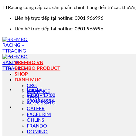
TTRacing cung cấp các sản phẩm chính hãng đến từ các thươn
Bỏ
Liên hệ trực tiếp tại hotline: 0901 966996
qua
Liên hệ trực tiếp tại hotline: 0901 966996
nội
dung
BREMBO VN
BREMBO PRODUCT
SHOP
DANH MỤC
CRG
Liên hệ
LEOVINCE
08:00 - 17:00
TWM
0901966996
ACCOSSATO
GALFER
EXCEL RIM
ÖHLINS
FRANDO
DOMINO