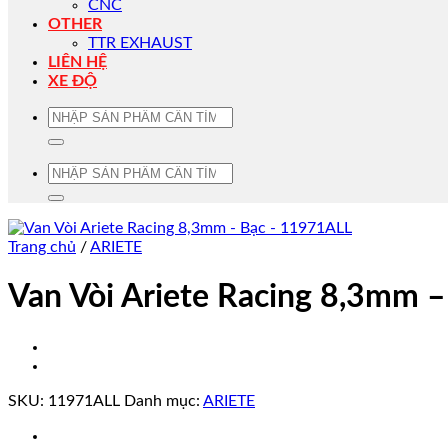
CNC
OTHER
TTR EXHAUST
LIÊN HỆ
XE ĐỘ
Tìm
kiếm:
Tìm
kiếm:
Trang chủ
/
ARIETE
Van Vòi Ariete Racing 8,3mm 
SKU:
11971ALL
Danh mục:
ARIETE