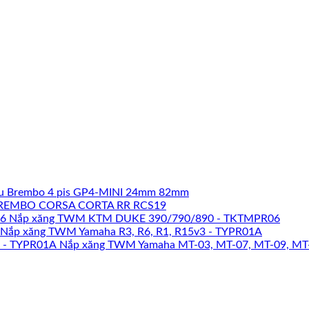
u Brembo 4 pis GP4-MINI 24mm 82mm
REMBO CORSA CORTA RR RCS19
Nắp xăng TWM KTM DUKE 390/790/890 - TKTMPR06
Nắp xăng TWM Yamaha R3, R6, R1, R15v3 - TYPR01A
Nắp xăng TWM Yamaha MT-03, MT-07, MT-09, MT