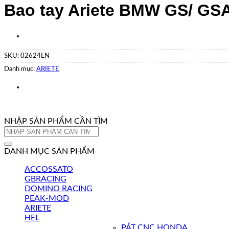
Bao tay Ariete BMW GS/ GS
SKU:
02624LN
Danh mục:
ARIETE
NHẬP SẢN PHẨM CẦN TÌM
Tìm
kiếm:
DANH MỤC SẢN PHẨM
ACCOSSATO
GBRACING
DOMINO RACING
PEAK-MOD
ARIETE
HEL
PÁT CNC HONDA