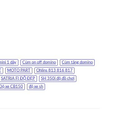
ini 1 dây
Cùm on off domino
Cùm tăng domino
T
MOTO PART
Ohlins 813 816 817
SATRIA FI ĐỘ ĐẸP
SH 350i độ đồ chơi
Độ xe CB150
độ xe sh