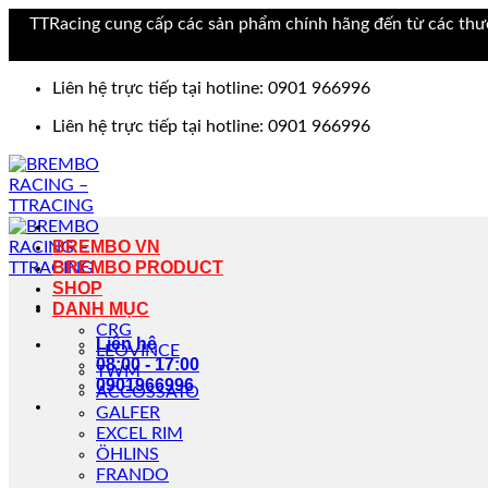
TTRacing cung cấp các sản phẩm chính hãng đến từ các thư
Bỏ
Liên hệ trực tiếp tại hotline: 0901 966996
qua
nội
Liên hệ trực tiếp tại hotline: 0901 966996
dung
BREMBO VN
BREMBO PRODUCT
SHOP
DANH MỤC
CRG
Liên hệ
LEOVINCE
08:00 - 17:00
TWM
0901966996
ACCOSSATO
GALFER
EXCEL RIM
ÖHLINS
FRANDO