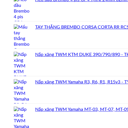
TAY THẮNG BREMBO CORSA CORTA RR RC
Nắp xăng TWM KTM DUKE 390/790/890 - 
Nắp xăng TWM Yamaha R3, R6, R1, R15v3 - 
Nắp xăng TWM Yamaha MT-03, MT-07, MT-09