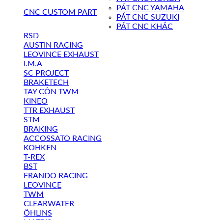
PÁT CNC YAMAHA
CNC CUSTOM PART
PÁT CNC SUZUKI
PÁT CNC KHÁC
RSD
AUSTIN RACING
LEOVINCE EXHAUST
I.M.A
SC PROJECT
BRAKETECH
TAY CÔN TWM
KINEO
TTR EXHAUST
STM
BRAKING
ACCOSSATO RACING
KOHKEN
T-REX
BST
FRANDO RACING
LEOVINCE
TWM
CLEARWATER
ÖHLINS