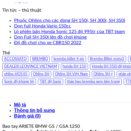
Tin tức – thủ thuật
Phuộc Ohlins cho các dòng SH 150i, SH 300i, SH 350i
Dọn full Honda Vario 150cc
Lộ phiên bản Honda Sonic 125 độ 995tr của TBT team
Dọn Full SH 350i lên đồ chơi khủng
Độ đồ chơi cho xe CBR150 2022
Thẻ
ACCOSSATO
BREMBO
brembo billet 4 pis
Brembo Billet moto3
DEALER LEOVINCE VIETNAM
honda SH 150
Honda SH 350i độ khủ
ohlins HO545
Ohlins SH
Ohlins SH Việt Nam
Ohlins SH ý
phân p
Sonic độ khủng Vn
TBT độ Sonic
tháo heo brembo xem bên trong
TT
Mô tả
Thông tin bổ sung
Đánh giá (0)
Bao tay ARIETE BMW GS / GSA 1250