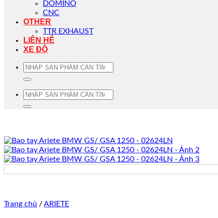
DOMINO
CNC
OTHER
TTR EXHAUST
LIÊN HỆ
XE ĐỘ
Tìm
kiếm:
Tìm
kiếm:
Trang chủ
/
ARIETE