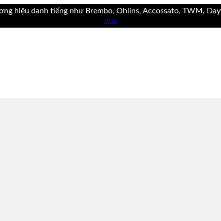
ơng hiệu danh tiếng như Brembo, Ohlins, Accossato, TWM, Dayt
qua