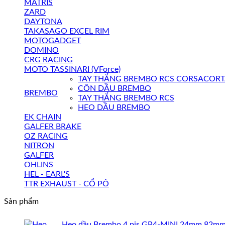
MATRIS
ZARD
DAYTONA
TAKASAGO EXCEL RIM
MOTOGADGET
DOMINO
CRG RACING
MOTO TASSINARI (VForce)
TAY THẮNG BREMBO RCS CORSACOR
CÔN DẦU BREMBO
BREMBO
TAY THẮNG BREMBO RCS
HEO DẦU BREMBO
EK CHAIN
GALFER BRAKE
OZ RACING
NITRON
GALFER
OHLINS
HEL - EARL'S
TTR EXHAUST - CỔ PÔ
Sản phẩm
Heo dầu Brembo 4 pis GP4-MINI 24mm 82m