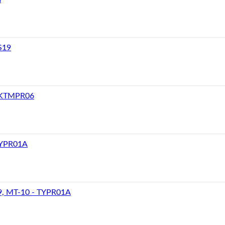
S19
TKTMPR06
TYPR01A
, MT-10 - TYPR01A