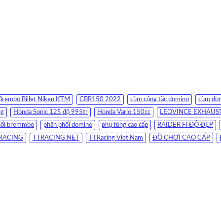
Brembo Billet Niken KTM
CBR150 2022
cùm công tắc domino
cùm dom
ng
Honda Sonic 125 độ 995tr
Honda Vario 150cc
LEOVINCE EXHAUS
hối bremmbo
phân phối domino
phụ tùng cao cấp
RAIDER FI ĐỘ ĐẸP
RACING
TTRACING.NET
TTRacing Viet Nam
ĐỒ CHƠI CAO CẤP