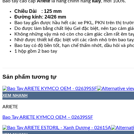
Ariete
Italy
Bao tay cao cấp
là hàng chính hãng
, mới 100%.
Chiều Dài : 125 mm
Đường kính: 24/26 mm
Bao tay gắn được hầu hết các xe PKL, PKN trên thị trườn
Do được làm bằng chất liệu Gel đặc biệt, nên tạo cảm giá
Không những vậy mà nó còn cho cảm giác cầm rất êm tay
Nhờ được thiết kế đặc biệt với các rãnh nhỏ trên bao tay
Bao tay có độ bền tốt, hạn chế thấm nhớt, dầu hôi và ph
1 hộp gồm 2 bao tay
Sản phẩm tương tự
XEM NHANH
ARIETE
Bao Tay ARIETE KYMCO OEM – 02639SSF