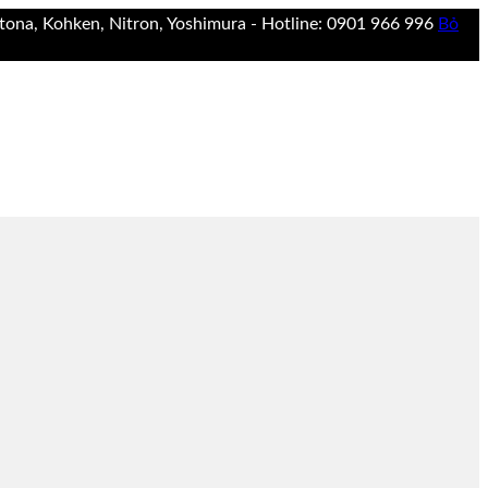
ona, Kohken, Nitron, Yoshimura - Hotline: 0901 966 996
Bỏ