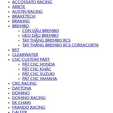
ACCOSSATO RACING
ARIETE
AUSTIN RACING
BRAKETECH
BRAKING
BREMBO
CÔN DẦU BREMBO
HEO DẦU BREMBO
TAY THẮNG BREMBO RCS
TAY THẮNG BREMBO RCS CORSACORTA
BST
CLEARWATER
CNC CUSTOM PART
PÁT CNC HONDA
PÁT CNC KHÁC
PÁT CNC SUZUKI
PÁT CNC YAMAHA
CRG RACING
DAYTONA
DOMINO
DOMINO RACING
EK CHAIN
FRANDO RACING
GALFER