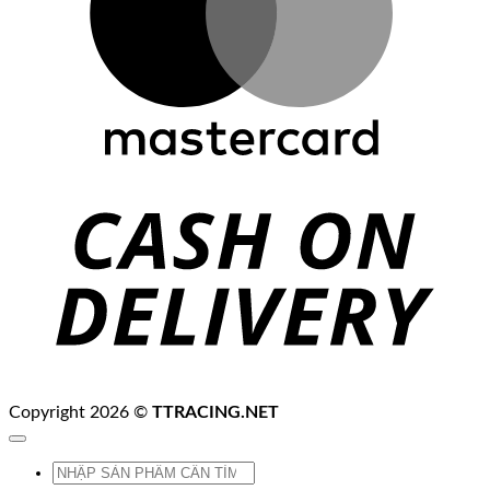
C
D
Copyright 2026 ©
TTRACING.NET
Tìm