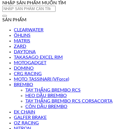
NHẬP SẢN PHẨM MUỐN TÌM
Tìm
kiếm:
SẢN PHẨM
CLEARWATER
ÖHLINS
MATRIS
ZARD
DAYTONA
TAKASAGO EXCEL RIM
MOTOGADGET
DOMINO
CRG RACING
MOTO TASSINARI (VForce)
BREMBO
TAY THẮNG BREMBO RCS
HEO DẦU BREMBO
TAY THẮNG BREMBO RCS CORSACORTA
CÔN DẦU BREMBO
EK CHAIN
GALFER BRAKE
OZ RACING
NITRON