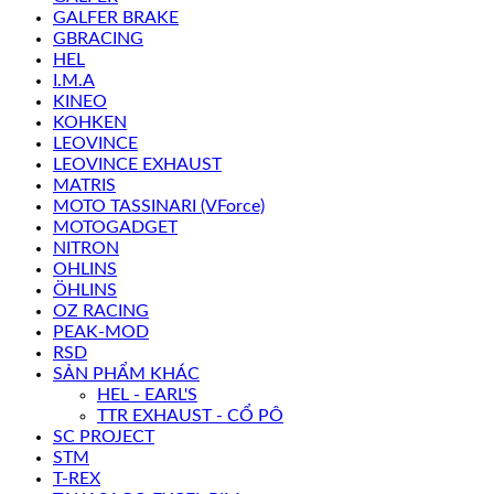
GALFER BRAKE
GBRACING
HEL
I.M.A
KINEO
KOHKEN
LEOVINCE
LEOVINCE EXHAUST
MATRIS
MOTO TASSINARI (VForce)
MOTOGADGET
NITRON
OHLINS
ÖHLINS
OZ RACING
PEAK-MOD
RSD
SẢN PHẨM KHÁC
HEL - EARL'S
TTR EXHAUST - CỔ PÔ
SC PROJECT
STM
T-REX