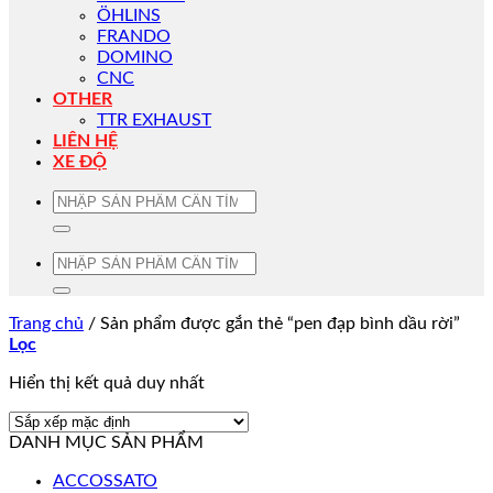
ÖHLINS
FRANDO
DOMINO
CNC
OTHER
TTR EXHAUST
LIÊN HỆ
XE ĐỘ
Tìm
kiếm:
Tìm
kiếm:
Trang chủ
/
Sản phẩm được gắn thẻ “pen đạp bình dầu rời”
Lọc
Hiển thị kết quả duy nhất
DANH MỤC SẢN PHẨM
ACCOSSATO