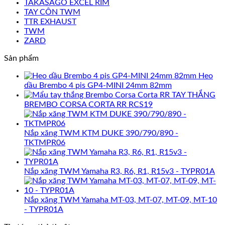
TAKASAGO EXCEL RIM
TAY CÔN TWM
TTR EXHAUST
TWM
ZARD
Sản phẩm
Heo
dầu Brembo 4 pis GP4-MINI 24mm 82mm
TAY THẮNG
BREMBO CORSA CORTA RR RCS19
Nắp xăng TWM KTM DUKE 390/790/890 -
TKTMPR06
Nắp xăng TWM Yamaha R3, R6, R1, R15v3 - TYPR01A
Nắp xăng TWM Yamaha MT-03, MT-07, MT-09, MT-10
- TYPR01A