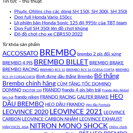
Tin tức – thủ thuật
Phuộc Ohlins cho các dòng SH 150i, SH 300i, SH 350i
Dọn full Honda Vario 150cc
Lộ phiên bản Honda Sonic 125 độ 995tr của TBT team
Dọn Full SH 350i lên đồ chơi khủng
Độ đồ chơi cho xe CBR150 2022
Từ khóa sản phẩm
BREMBO
ACCOSSATO
brembo 2 pis đối xứng
BREMBO BILLET
BREMBO 4 PIS
BREMBO BRAKE
BREMBO RACING
BREMBO RCS 15
BREMBO RCS 16 CORSA CORTA
BREMBO
Bố thắng
Bình đựng dầu thắng Brembo
RCS 19 CORSACORTA
Brembo chính hãng
CÙM TĂNG TỐC DOMINO
DOMINO
FRANDO
frando 4 pis bên trái
EXCITER 150
Frando 4pis Nickel
HEO
frando niken
FRANDO RACING
GALFER BRAKE
bên trái
DẦU BREMBO
HEO DẦU FRANDO
Heo dầu Formula
LEOVINCE 2021
LEOVINCE 2020
LEOVINCE
CARBON
LEOVINCE CARBON NHÁM
LEOVINCE EXHAUST
NITRON MONO SHOCK
MÂM EXCEL ASIA
Ohlins chính