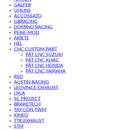
GALFER
OHLINS
ACCOSSATO
GBRACING
DOMINO RACING
PEAK-MOD
ARIETE
HEL
CNC CUSTOM PART
PÁT CNC SUZUKI
PÁT CNC KHÁC
PÁT CNC HONDA
PÁT CNC YAMAHA
RSD
AUSTIN RACING
LEOVINCE EXHAUST
I.M.A
SC PROJECT
BRAKETECH
TAY CÔN TWM
KINEO
TTR EXHAUST
STM