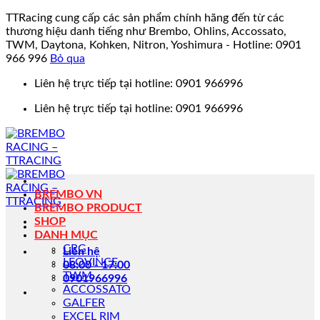
TTRacing cung cấp các sản phẩm chính hãng đến từ các
thương hiệu danh tiếng như Brembo, Ohlins, Accossato,
TWM, Daytona, Kohken, Nitron, Yoshimura - Hotline: 0901
966 996
Bỏ qua
Bỏ
Liên hệ trực tiếp tại hotline: 0901 966996
qua
Liên hệ trực tiếp tại hotline: 0901 966996
nội
dung
BREMBO VN
BREMBO PRODUCT
SHOP
DANH MỤC
CRG
Liên hệ
LEOVINCE
08:00 - 17:00
TWM
0901966996
ACCOSSATO
GALFER
EXCEL RIM