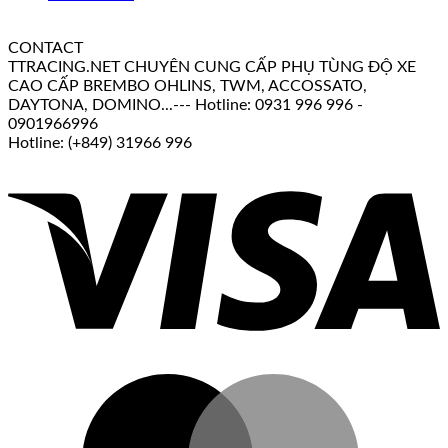
CONTACT
TTRACING.NET CHUYÊN CUNG CẤP PHỤ TÙNG ĐỘ XE
CAO CẤP BREMBO OHLINS, TWM, ACCOSSATO,
DAYTONA, DOMINO...--- Hotline: 0931 996 996 -
0901966996
Hotline: (+849) 31966 996
V
M