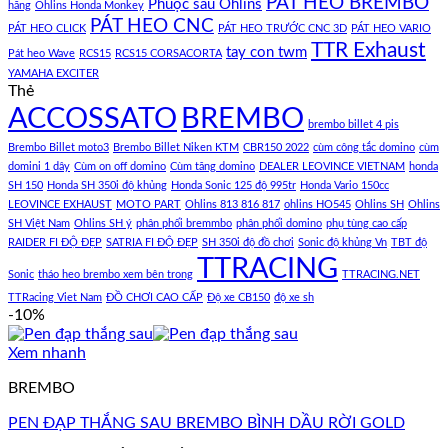
PÁT HEO BREMBO
Phuộc sau Ohlins
hãng
Ohlins Honda Monkey
PÁT HEO CNC
PÁT HEO CLICK
PÁT HEO TRƯỚC CNC 3D
PÁT HEO VARIO
TTR Exhaust
tay con twm
Pát heo Wave
RCS15
RCS15 CORSACORTA
YAMAHA EXCITER
Thẻ
ACCOSSATO
BREMBO
brembo billet 4 pis
Brembo Billet moto3
Brembo Billet Niken KTM
CBR150 2022
cùm công tắc domino
cùm
domini 1 dây
Cùm on off domino
Cùm tăng domino
DEALER LEOVINCE VIETNAM
honda
SH 150
Honda SH 350i độ khủng
Honda Sonic 125 độ 995tr
Honda Vario 150cc
LEOVINCE EXHAUST
MOTO PART
Ohlins 813 816 817
ohlins HO545
Ohlins SH
Ohlins
SH Việt Nam
Ohlins SH ý
phân phối bremmbo
phân phối domino
phụ tùng cao cấp
RAIDER FI ĐỘ ĐẸP
SATRIA FI ĐỘ ĐẸP
SH 350i độ đồ chơi
Sonic độ khủng Vn
TBT độ
TTRACING
Sonic
tháo heo brembo xem bên trong
TTRACING.NET
TTRacing Viet Nam
ĐỒ CHƠI CAO CẤP
Độ xe CB150
độ xe sh
-10%
Xem nhanh
BREMBO
PEN ĐẠP THẮNG SAU BREMBO BÌNH DẦU RỜI GOLD