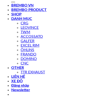
kiếm:
BREMBO VN
BREMBO PRODUCT
SHOP
DANH MỤC
CRG
LEOVINCE
TWM
ACCOSSATO
GALFER
EXCEL RIM
ÖHLINS
FRANDO
DOMINO
CNC
OTHER
TTR EXHAUST
LIÊN HỆ
XE ĐỘ
Đăng nhập
Newsletter