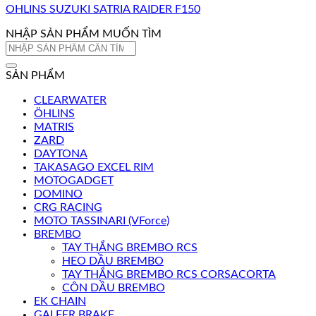
OHLINS SUZUKI SATRIA RAIDER F150
NHẬP SẢN PHẨM MUỐN TÌM
Tìm
kiếm:
SẢN PHẨM
CLEARWATER
ÖHLINS
MATRIS
ZARD
DAYTONA
TAKASAGO EXCEL RIM
MOTOGADGET
DOMINO
CRG RACING
MOTO TASSINARI (VForce)
BREMBO
TAY THẮNG BREMBO RCS
HEO DẦU BREMBO
TAY THẮNG BREMBO RCS CORSACORTA
CÔN DẦU BREMBO
EK CHAIN
GALFER BRAKE