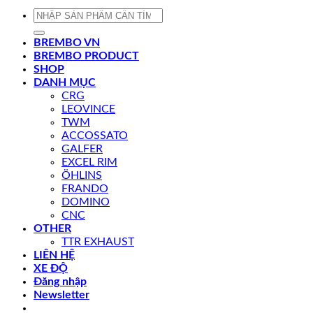
Tìm
kiếm:
BREMBO VN
BREMBO PRODUCT
SHOP
DANH MỤC
CRG
LEOVINCE
TWM
ACCOSSATO
GALFER
EXCEL RIM
ÖHLINS
FRANDO
DOMINO
CNC
OTHER
TTR EXHAUST
LIÊN HỆ
XE ĐỘ
Đăng nhập
Newsletter