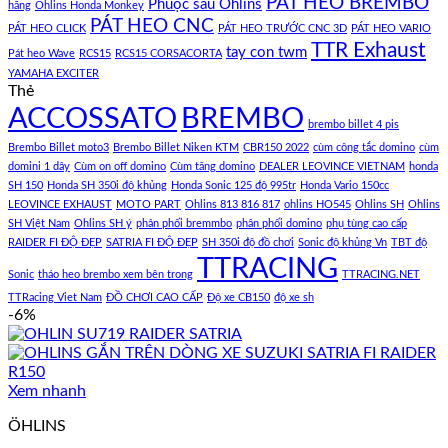
PÁT HEO BREMBO
Phuộc sau Ohlins
hãng
Ohlins Honda Monkey
PÁT HEO CNC
PÁT HEO CLICK
PÁT HEO TRƯỚC CNC 3D
PÁT HEO VARIO
TTR Exhaust
tay con twm
Pát heo Wave
RCS15
RCS15 CORSACORTA
YAMAHA EXCITER
Thẻ
ACCOSSATO
BREMBO
brembo billet 4 pis
Brembo Billet moto3
Brembo Billet Niken KTM
CBR150 2022
cùm công tắc domino
cùm
domini 1 dây
Cùm on off domino
Cùm tăng domino
DEALER LEOVINCE VIETNAM
honda
SH 150
Honda SH 350i độ khủng
Honda Sonic 125 độ 995tr
Honda Vario 150cc
LEOVINCE EXHAUST
MOTO PART
Ohlins 813 816 817
ohlins HO545
Ohlins SH
Ohlins
SH Việt Nam
Ohlins SH ý
phân phối bremmbo
phân phối domino
phụ tùng cao cấp
RAIDER FI ĐỘ ĐẸP
SATRIA FI ĐỘ ĐẸP
SH 350i độ đồ chơi
Sonic độ khủng Vn
TBT độ
TTRACING
Sonic
tháo heo brembo xem bên trong
TTRACING.NET
TTRacing Viet Nam
ĐỒ CHƠI CAO CẤP
Độ xe CB150
độ xe sh
-6%
Xem nhanh
ÖHLINS