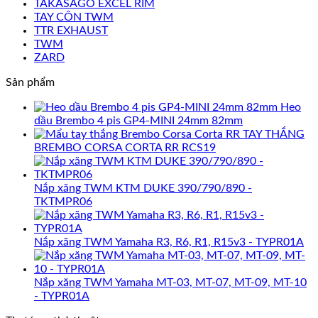
TAKASAGO EXCEL RIM
TAY CÔN TWM
TTR EXHAUST
TWM
ZARD
Sản phẩm
Heo
dầu Brembo 4 pis GP4-MINI 24mm 82mm
TAY THẮNG
BREMBO CORSA CORTA RR RCS19
Nắp xăng TWM KTM DUKE 390/790/890 -
TKTMPR06
Nắp xăng TWM Yamaha R3, R6, R1, R15v3 - TYPR01A
Nắp xăng TWM Yamaha MT-03, MT-07, MT-09, MT-10
- TYPR01A