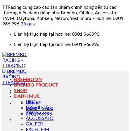
TTRacing cung cấp các sản phẩm chính hãng đến từ các
thương hiệu danh tiếng như Brembo, Ohlins, Accossato,
TWM, Daytona, Kohken, Nitron, Yoshimura - Hotline: 0901
966 996
Bỏ qua
Bỏ
Liên hệ trực tiếp tại hotline: 0901 966996
qua
Liên hệ trực tiếp tại hotline: 0901 966996
nội
dung
BREMBO VN
BREMBO PRODUCT
SHOP
DANH MỤC
CRG
Liên hệ
LEOVINCE
08:00 - 17:00
TWM
0901966996
ACCOSSATO
GALFER
EXCEL RIM