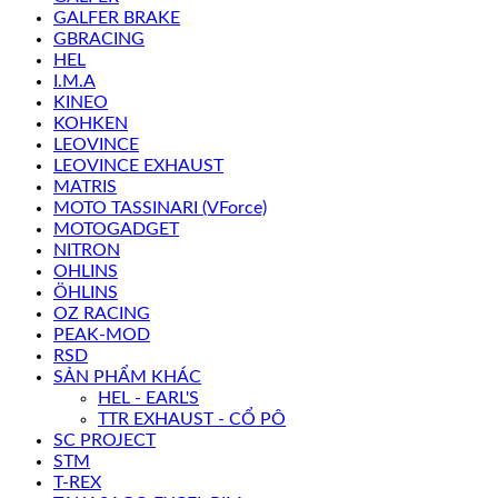
GALFER BRAKE
GBRACING
HEL
I.M.A
KINEO
KOHKEN
LEOVINCE
LEOVINCE EXHAUST
MATRIS
MOTO TASSINARI (VForce)
MOTOGADGET
NITRON
OHLINS
ÖHLINS
OZ RACING
PEAK-MOD
RSD
SẢN PHẨM KHÁC
HEL - EARL'S
TTR EXHAUST - CỔ PÔ
SC PROJECT
STM
T-REX