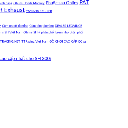
PÁT
Phuộc sau Ohlins
hính hãng
Ohlins Honda Monkey
R Exhaust
YAMAHA EXCITER
y
Cùm on off domino
Cùm tăng domino
DEALER LEOVINCE
ins SH Việt Nam
Ohlins SH ý
phân phối bremmbo
phân phối
TRACING.NET
TTRacing Viet Nam
ĐỒ CHƠI CAO CẤP
Độ xe