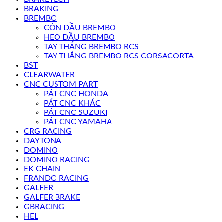
BRAKING
BREMBO
CÔN DẦU BREMBO
HEO DẦU BREMBO
TAY THẮNG BREMBO RCS
TAY THẮNG BREMBO RCS CORSACORTA
BST
CLEARWATER
CNC CUSTOM PART
PÁT CNC HONDA
PÁT CNC KHÁC
PÁT CNC SUZUKI
PÁT CNC YAMAHA
CRG RACING
DAYTONA
DOMINO
DOMINO RACING
EK CHAIN
FRANDO RACING
GALFER
GALFER BRAKE
GBRACING
HEL