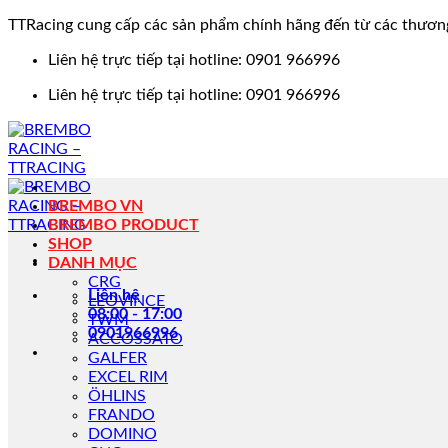
TTRacing cung cấp các sản phẩm chính hãng đến từ các thươn
Bỏ
Liên hệ trực tiếp tại hotline: 0901 966996
qua
Liên hệ trực tiếp tại hotline: 0901 966996
nội
dung
BREMBO VN
BREMBO PRODUCT
SHOP
DANH MỤC
CRG
Liên hệ
LEOVINCE
08:00 - 17:00
TWM
0901966996
ACCOSSATO
GALFER
EXCEL RIM
ÖHLINS
FRANDO
DOMINO