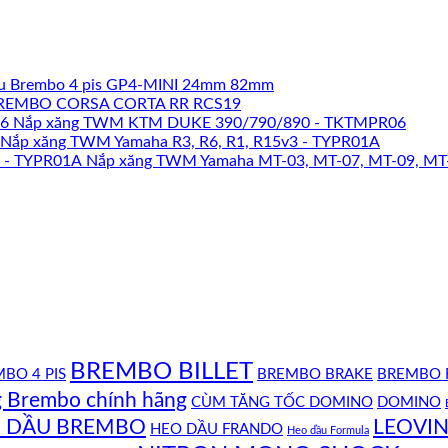
u Brembo 4 pis GP4-MINI 24mm 82mm
REMBO CORSA CORTA RR RCS19
Nắp xăng TWM KTM DUKE 390/790/890 - TKTMPR06
Nắp xăng TWM Yamaha R3, R6, R1, R15v3 - TYPR01A
Nắp xăng TWM Yamaha MT-03, MT-07, MT-09, MT
BREMBO BILLET
BO 4 PIS
BREMBO BRAKE
BREMBO 
g Brembo chính hãng
CÙM TĂNG TỐC DOMINO
DOMINO
 DẦU BREMBO
LEOVIN
HEO DẦU FRANDO
Heo dầu Formula