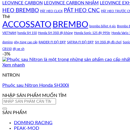
LEOVINCE CARBON
LEOVINCE CARBON NHÁM
LEOVINCE EX
HEO BREMBO
PÁT HEO CNC
PÁT HEO CLICK
PÁT HEO TRƯỚC C
Thẻ
ACCOSSATO
BREMBO
brembo billet 4 pis
Brembo B
VIETNAM
honda SH 150
Honda SH 350i độ khủng
Honda Sonic 125 độ 995tr
Honda Vario 
domino
phụ tùng cao cấp
RAIDER FI ĐỘ ĐẸP
SATRIA FI ĐỘ ĐẸP
SH 350i độ đồ chơi
Soni
CB150
độ xe sh
-3%
Xem nhanh
NITRON
Phuộc sau Nitron Honda SH300i
NHẬP SẢN PHẨM MUỐN TÌM
Tìm
kiếm:
SẢN PHẨM
DOMINO RACING
PEAK-MOD