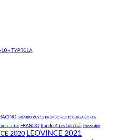
-10 - TYPR01A
RACING
BREMBO RCS 15
BREMBO RCS 16 CORSA CORTA
FRANDO
frando 4 pis bên trái
EXCITER 150
Frando 4pis
LEOVINCE 2021
CE 2020