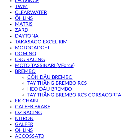
LEOVINCE
TWM
CLEARWATER
ÖHLINS
MATRIS
ZARD
DAYTONA
TAKASAGO EXCEL RIM
MOTOGADGET
DOMINO
CRG RACING
MOTO TASSINARI (VForce)
BREMBO
CÔN DẦU BREMBO
TAY THẮNG BREMBO RCS
HEO DẦU BREMBO
TAY THẮNG BREMBO RCS CORSACORTA
EK CHAIN
GALFER BRAKE
OZ RACING
NITRON
GALFER
OHLINS
ACCOSSATO