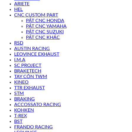
ARIETE
HEL
CNC CUSTOM PART
PÁT CNC HONDA
PÁT CNC YAMAHA
PÁT CNC SUZUKI
PÁT CNC KHÁC
RSD
AUSTIN RACING
LEOVINCE EXHAUST
I.M.A
SC PROJECT
BRAKETECH
TAY CÔN TWM
KINEO
TTR EXHAUST
STM
BRAKING
ACCOSSATO RACING
KOHKEN
T-REX
BST
FRANDO RACING