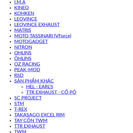
I.M.A
KINEO
KOHKEN
LEOVINCE
LEOVINCE EXHAUST
MATRIS
MOTO TASSINARI (VForce)
MOTOGADGET
NITRON
OHLINS
ÖHLINS
OZ RACING
PEAK-MOD
RSD
SẢN PHẨM KHÁC
HEL - EARL'S
TTR EXHAUST - CỔ PÔ
SC PROJECT
STM
T-REX
TAKASAGO EXCEL RIM
TAY CÔN TWM
TTR EXHAUST
TWM