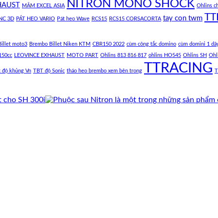
NITRON MONO SHOCK
HAUST
MÂM EXCEL ASIA
Ohlins c
TT
tay con twm
NC 3D
PÁT HEO VARIO
Pát heo Wave
RCS15
RCS15 CORSACORTA
illet moto3
Brembo Billet Niken KTM
CBR150 2022
cùm công tắc domino
cùm domini 1 dâ
150cc
LEOVINCE EXHAUST
MOTO PART
Ohlins 813 816 817
ohlins HO545
Ohlins SH
Ohl
TTRACING
c độ khủng Vn
TBT độ Sonic
tháo heo brembo xem bên trong
T