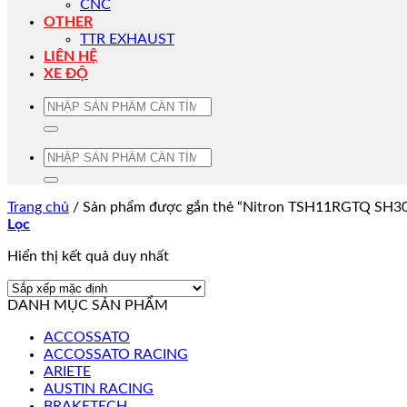
CNC
OTHER
TTR EXHAUST
LIÊN HỆ
XE ĐỘ
Tìm
kiếm:
Tìm
kiếm:
Trang chủ
/
Sản phẩm được gắn thẻ “Nitron TSH11RGTQ SH30
Lọc
Hiển thị kết quả duy nhất
DANH MỤC SẢN PHẨM
ACCOSSATO
ACCOSSATO RACING
ARIETE
AUSTIN RACING
BRAKETECH