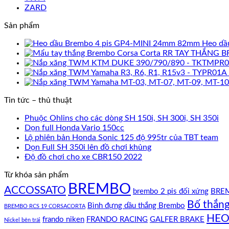
ZARD
Sản phẩm
Heo dầ
TAY THẮNG B
Tin tức – thủ thuật
Phuộc Ohlins cho các dòng SH 150i, SH 300i, SH 350i
Dọn full Honda Vario 150cc
Lộ phiên bản Honda Sonic 125 độ 995tr của TBT team
Dọn Full SH 350i lên đồ chơi khủng
Độ đồ chơi cho xe CBR150 2022
Từ khóa sản phẩm
BREMBO
ACCOSSATO
brembo 2 pis đối xứng
BREM
Bố thắn
Bình đựng dầu thắng Brembo
BREMBO RCS 19 CORSACORTA
HEO
frando niken
FRANDO RACING
GALFER BRAKE
Nickel bên trái