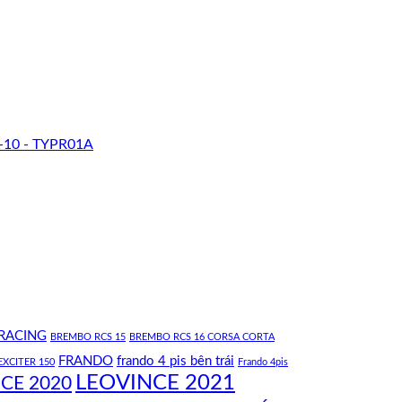
-10 - TYPR01A
RACING
BREMBO RCS 15
BREMBO RCS 16 CORSA CORTA
FRANDO
frando 4 pis bên trái
EXCITER 150
Frando 4pis
LEOVINCE 2021
CE 2020