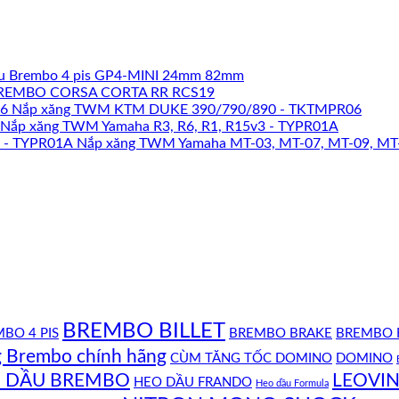
u Brembo 4 pis GP4-MINI 24mm 82mm
REMBO CORSA CORTA RR RCS19
Nắp xăng TWM KTM DUKE 390/790/890 - TKTMPR06
Nắp xăng TWM Yamaha R3, R6, R1, R15v3 - TYPR01A
Nắp xăng TWM Yamaha MT-03, MT-07, MT-09, MT
BREMBO BILLET
BO 4 PIS
BREMBO BRAKE
BREMBO 
g Brembo chính hãng
CÙM TĂNG TỐC DOMINO
DOMINO
 DẦU BREMBO
LEOVIN
HEO DẦU FRANDO
Heo dầu Formula