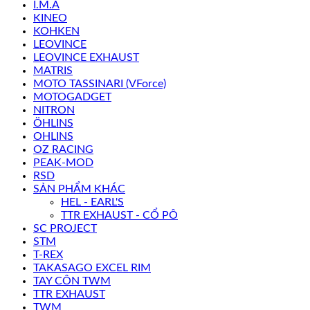
I.M.A
KINEO
KOHKEN
LEOVINCE
LEOVINCE EXHAUST
MATRIS
MOTO TASSINARI (VForce)
MOTOGADGET
NITRON
ÖHLINS
OHLINS
OZ RACING
PEAK-MOD
RSD
SẢN PHẨM KHÁC
HEL - EARL'S
TTR EXHAUST - CỔ PÔ
SC PROJECT
STM
T-REX
TAKASAGO EXCEL RIM
TAY CÔN TWM
TTR EXHAUST
TWM