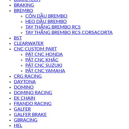
BRAKING
BREMBO
CÔN DẦU BREMBO
HEO DẦU BREMBO
TAY THẮNG BREMBO RCS
TAY THẮNG BREMBO RCS CORSACORTA
BST
CLEARWATER
CNC CUSTOM PART
PÁT CNC HONDA
PÁT CNC KHÁC
PÁT CNC SUZUKI
PÁT CNC YAMAHA
CRG RACING
DAYTONA
DOMINO
DOMINO RACING
EK CHAIN
FRANDO RACING
GALFER
GALFER BRAKE
GBRACING
HEL