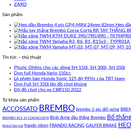
ZARD
Sản phẩm
Heo dầ
TAY THẮNG B
Tin tức – thủ thuật
Phuộc Ohlins cho các dòng SH 150i, SH 300i, SH 350i
Dọn full Honda Vario 150cc
Lộ phiên bản Honda Sonic 125 độ 995tr của TBT team
Dọn Full SH 350i lên đồ chơi khủng
Độ đồ chơi cho xe CBR150 2022
Từ khóa sản phẩm
BREMBO
ACCOSSATO
brembo 2 pis đối xứng
BREM
Bố thắn
Bình đựng dầu thắng Brembo
BREMBO RCS 19 CORSACORTA
HEO
frando niken
FRANDO RACING
GALFER BRAKE
Nickel bên trái