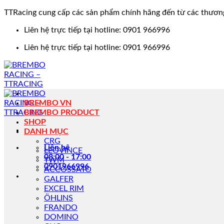
TTRacing cung cấp các sản phẩm chính hãng đến từ các thươn
Bỏ
Liên hệ trực tiếp tại hotline: 0901 966996
qua
Liên hệ trực tiếp tại hotline: 0901 966996
nội
dung
BREMBO VN
BREMBO PRODUCT
SHOP
DANH MỤC
CRG
Liên hệ
LEOVINCE
08:00 - 17:00
TWM
0901966996
ACCOSSATO
GALFER
EXCEL RIM
ÖHLINS
FRANDO
DOMINO