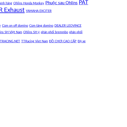
PÁT
Phuộc sau Ohlins
hính hãng
Ohlins Honda Monkey
R Exhaust
YAMAHA EXCITER
y
Cùm on off domino
Cùm tăng domino
DEALER LEOVINCE
ins SH Việt Nam
Ohlins SH ý
phân phối bremmbo
phân phối
TRACING.NET
TTRacing Viet Nam
ĐỒ CHƠI CAO CẤP
Độ xe