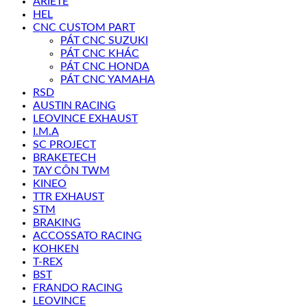
ARIETE
HEL
CNC CUSTOM PART
PÁT CNC SUZUKI
PÁT CNC KHÁC
PÁT CNC HONDA
PÁT CNC YAMAHA
RSD
AUSTIN RACING
LEOVINCE EXHAUST
I.M.A
SC PROJECT
BRAKETECH
TAY CÔN TWM
KINEO
TTR EXHAUST
STM
BRAKING
ACCOSSATO RACING
KOHKEN
T-REX
BST
FRANDO RACING
LEOVINCE