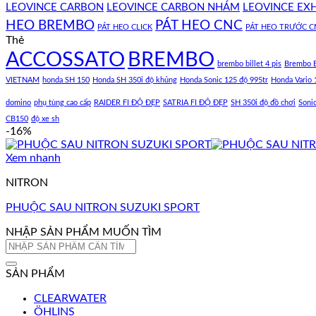
LEOVINCE CARBON
LEOVINCE CARBON NHÁM
LEOVINCE EX
HEO BREMBO
PÁT HEO CNC
PÁT HEO CLICK
PÁT HEO TRƯỚC C
Thẻ
ACCOSSATO
BREMBO
brembo billet 4 pis
Brembo B
VIETNAM
honda SH 150
Honda SH 350i độ khủng
Honda Sonic 125 độ 995tr
Honda Vario 
domino
phụ tùng cao cấp
RAIDER FI ĐỘ ĐẸP
SATRIA FI ĐỘ ĐẸP
SH 350i độ đồ chơi
Soni
CB150
độ xe sh
-16%
Xem nhanh
NITRON
PHUỘC SAU NITRON SUZUKI SPORT
NHẬP SẢN PHẨM MUỐN TÌM
Tìm
kiếm:
SẢN PHẨM
CLEARWATER
ÖHLINS