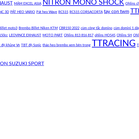
NITRON MONO SHOCK
HAUST
MÂM EXCEL ASIA
Ohlins c
TT
tay con twm
NC 3D
PÁT HEO VARIO
Pát heo Wave
RCS15
RCS15 CORSACORTA
illet moto3
Brembo Billet Niken KTM
CBR150 2022
cùm công tắc domino
cùm domini 1 dâ
150cc
LEOVINCE EXHAUST
MOTO PART
Ohlins 813 816 817
ohlins HO545
Ohlins SH
Ohl
TTRACING
c độ khủng Vn
TBT độ Sonic
tháo heo brembo xem bên trong
T