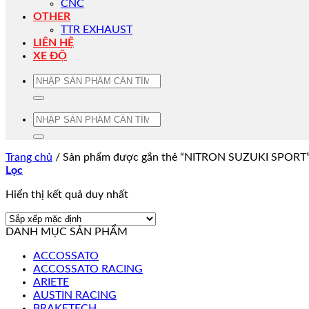
CNC
OTHER
TTR EXHAUST
LIÊN HỆ
XE ĐỘ
Tìm
kiếm:
Tìm
kiếm:
Trang chủ
/
Sản phẩm được gắn thẻ “NITRON SUZUKI SPORT
Lọc
Hiển thị kết quả duy nhất
DANH MỤC SẢN PHẨM
ACCOSSATO
ACCOSSATO RACING
ARIETE
AUSTIN RACING
BRAKETECH