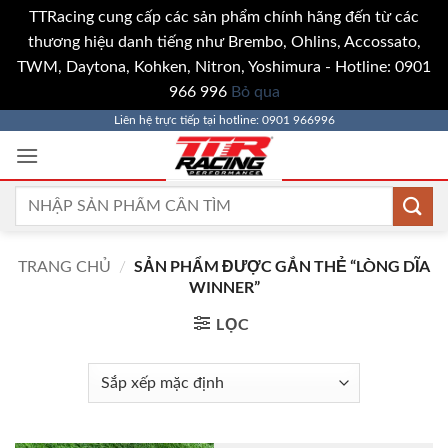
TTRacing cung cấp các sản phẩm chính hãng đến từ các
thương hiệu danh tiếng như Brembo, Ohlins, Accossato,
TWM, Daytona, Kohken, Nitron, Yoshimura - Hotline: 0901
966 996
Bỏ qua
Bỏ
Liên hệ trực tiếp tại hotline: 0901 966996
qua
nội
dung
Tìm
kiếm:
SẢN PHẨM ĐƯỢC GẮN THẺ “LÒNG DĨA
TRANG CHỦ
/
WINNER”
LỌC