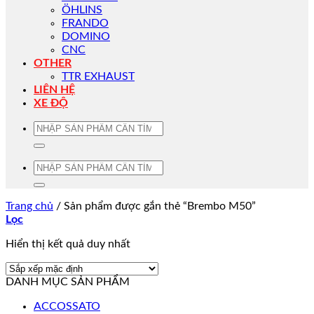
ÖHLINS
FRANDO
DOMINO
CNC
OTHER
TTR EXHAUST
LIÊN HỆ
XE ĐỘ
Tìm
kiếm:
Tìm
kiếm:
Trang chủ
/
Sản phẩm được gắn thẻ “Brembo M50”
Lọc
Hiển thị kết quả duy nhất
DANH MỤC SẢN PHẨM
ACCOSSATO