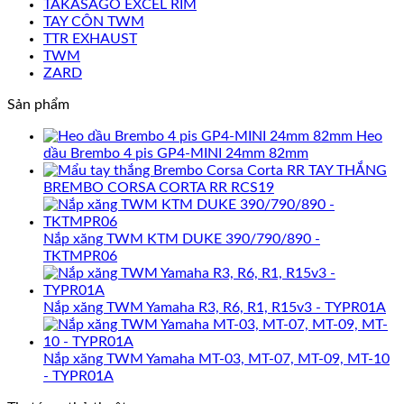
TAKASAGO EXCEL RIM
TAY CÔN TWM
TTR EXHAUST
TWM
ZARD
Sản phẩm
Heo
dầu Brembo 4 pis GP4-MINI 24mm 82mm
TAY THẮNG
BREMBO CORSA CORTA RR RCS19
Nắp xăng TWM KTM DUKE 390/790/890 -
TKTMPR06
Nắp xăng TWM Yamaha R3, R6, R1, R15v3 - TYPR01A
Nắp xăng TWM Yamaha MT-03, MT-07, MT-09, MT-10
- TYPR01A