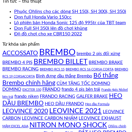
Tin tức – thủ thuật
Phuộc Ohlins cho các dòng SH 150i, SH 300i, SH 350i
Dọn full Honda Vario 150cc
Lộ phiên bản Honda Sonic 125 độ 995tr của TBT team
Dọn Full SH 350i lên đồ chơi khủng
Độ đồ chơi cho xe CBR150 2022
Từ khóa sản phẩm
BREMBO
ACCOSSATO
brembo 2 pis đối xứng
BREMBO BILLET
BREMBO 4 PIS
BREMBO BRAKE
BREMBO RACING
BREMBO RCS 15
BREMBO RCS 16 CORSA CORTA
BREMBO
Bố thắng
Bình đựng dầu thắng Brembo
RCS 19 CORSACORTA
Brembo chính hãng
CÙM TĂNG TỐC DOMINO
DOMINO
FRANDO
frando 4 pis bên trái
EXCITER 150
Frando 4pis Nickel
HEO
frando niken
FRANDO RACING
GALFER BRAKE
bên trái
DẦU BREMBO
HEO DẦU FRANDO
Heo dầu Formula
LEOVINCE 2021
LEOVINCE 2020
LEOVINCE
CARBON
LEOVINCE CARBON NHÁM
LEOVINCE EXHAUST
NITRON MONO SHOCK
MÂM EXCEL ASIA
Ohlins chính