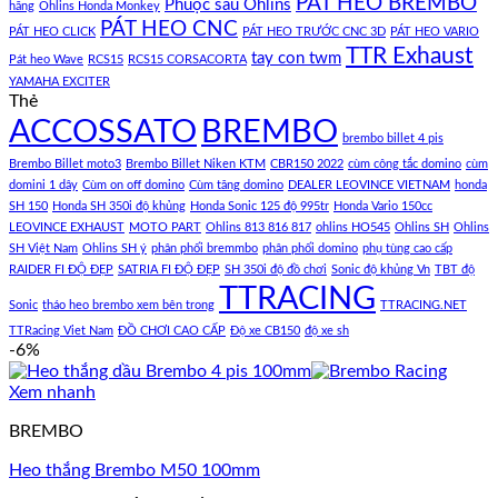
PÁT HEO BREMBO
Phuộc sau Ohlins
hãng
Ohlins Honda Monkey
PÁT HEO CNC
PÁT HEO CLICK
PÁT HEO TRƯỚC CNC 3D
PÁT HEO VARIO
TTR Exhaust
tay con twm
Pát heo Wave
RCS15
RCS15 CORSACORTA
YAMAHA EXCITER
Thẻ
ACCOSSATO
BREMBO
brembo billet 4 pis
Brembo Billet moto3
Brembo Billet Niken KTM
CBR150 2022
cùm công tắc domino
cùm
domini 1 dây
Cùm on off domino
Cùm tăng domino
DEALER LEOVINCE VIETNAM
honda
SH 150
Honda SH 350i độ khủng
Honda Sonic 125 độ 995tr
Honda Vario 150cc
LEOVINCE EXHAUST
MOTO PART
Ohlins 813 816 817
ohlins HO545
Ohlins SH
Ohlins
SH Việt Nam
Ohlins SH ý
phân phối bremmbo
phân phối domino
phụ tùng cao cấp
RAIDER FI ĐỘ ĐẸP
SATRIA FI ĐỘ ĐẸP
SH 350i độ đồ chơi
Sonic độ khủng Vn
TBT độ
TTRACING
Sonic
tháo heo brembo xem bên trong
TTRACING.NET
TTRacing Viet Nam
ĐỒ CHƠI CAO CẤP
Độ xe CB150
độ xe sh
-6%
Xem nhanh
BREMBO
Heo thắng Brembo M50 100mm