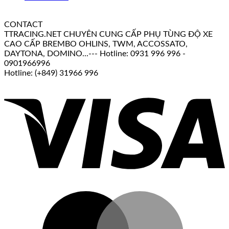
CONTACT
TTRACING.NET CHUYÊN CUNG CẤP PHỤ TÙNG ĐỘ XE
CAO CẤP BREMBO OHLINS, TWM, ACCOSSATO,
DAYTONA, DOMINO...--- Hotline: 0931 996 996 -
0901966996
Hotline: (+849) 31966 996
V
M