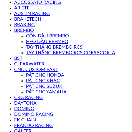
ACCOSSATO RACING
ARIETE
AUSTIN RACING
BRAKETECH
BRAKING
BREMBO
CÔN DẦU BREMBO
HEO DẦU BREMBO
TAY THẮNG BREMBO RCS
TAY THẮNG BREMBO RCS CORSACORTA
BST
CLEARWATER
CNC CUSTOM PART
PÁT CNC HONDA
PÁT CNC KHÁC
PÁT CNC SUZUKI
PÁT CNC YAMAHA
CRG RACING
DAYTONA
DOMINO
DOMINO RACING
EK CHAIN
FRANDO RACING
GALFER