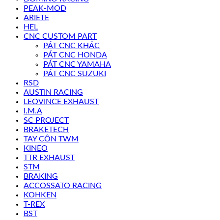
PEAK-MOD
ARIETE
HEL
CNC CUSTOM PART
PÁT CNC KHÁC
PÁT CNC HONDA
PÁT CNC YAMAHA
PÁT CNC SUZUKI
RSD
AUSTIN RACING
LEOVINCE EXHAUST
I.M.A
SC PROJECT
BRAKETECH
TAY CÔN TWM
KINEO
TTR EXHAUST
STM
BRAKING
ACCOSSATO RACING
KOHKEN
T-REX
BST