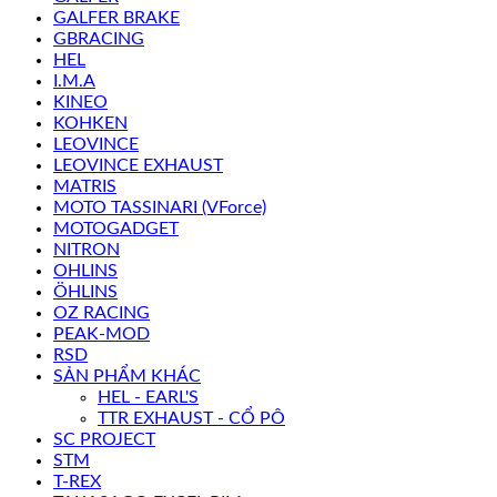
GALFER BRAKE
GBRACING
HEL
I.M.A
KINEO
KOHKEN
LEOVINCE
LEOVINCE EXHAUST
MATRIS
MOTO TASSINARI (VForce)
MOTOGADGET
NITRON
OHLINS
ÖHLINS
OZ RACING
PEAK-MOD
RSD
SẢN PHẨM KHÁC
HEL - EARL'S
TTR EXHAUST - CỔ PÔ
SC PROJECT
STM
T-REX