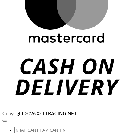
C
D
Copyright 2026 ©
TTRACING.NET
Tìm