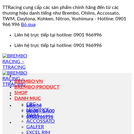
TTRacing cung cấp các sản phẩm chính hãng đến từ các
thương hiệu danh tiếng như Brembo, Ohlins, Accossato,
TWM, Daytona, Kohken, Nitron, Yoshimura - Hotline: 0901
966 996
Bỏ qua
Bỏ
Liên hệ trực tiếp tại hotline: 0901 966996
qua
Liên hệ trực tiếp tại hotline: 0901 966996
nội
dung
BREMBO VN
BREMBO PRODUCT
SHOP
DANH MỤC
CRG
Liên hệ
LEOVINCE
08:00 - 17:00
TWM
0901966996
ACCOSSATO
GALFER
EXCEL RIM