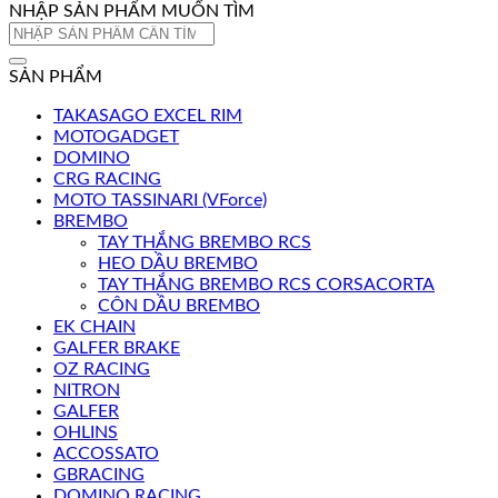
NHẬP SẢN PHẨM MUỐN TÌM
Tìm
kiếm:
SẢN PHẨM
TAKASAGO EXCEL RIM
MOTOGADGET
DOMINO
CRG RACING
MOTO TASSINARI (VForce)
BREMBO
TAY THẮNG BREMBO RCS
HEO DẦU BREMBO
TAY THẮNG BREMBO RCS CORSACORTA
CÔN DẦU BREMBO
EK CHAIN
GALFER BRAKE
OZ RACING
NITRON
GALFER
OHLINS
ACCOSSATO
GBRACING
DOMINO RACING