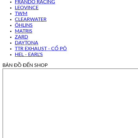
FRANDO RACING
LEOVINCE
TWM
CLEARWATER
ÖHLINS
MATRIS
ZARD
DAYTONA
TTR EXHAUST - CỔ PÔ
HEL - EARL'S
BẢN ĐỒ ĐẾN SHOP