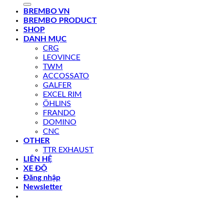
kiếm:
BREMBO VN
BREMBO PRODUCT
SHOP
DANH MỤC
CRG
LEOVINCE
TWM
ACCOSSATO
GALFER
EXCEL RIM
ÖHLINS
FRANDO
DOMINO
CNC
OTHER
TTR EXHAUST
LIÊN HỆ
XE ĐỘ
Đăng nhập
Newsletter