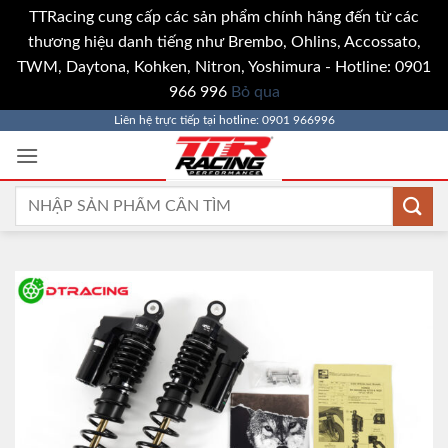
TTRacing cung cấp các sản phẩm chính hãng đến từ các
thương hiệu danh tiếng như Brembo, Ohlins, Accossato,
TWM, Daytona, Kohken, Nitron, Yoshimura - Hotline: 0901
966 996
Bỏ qua
Bỏ
Liên hệ trực tiếp tại hotline: 0901 966996
qua
nội
dung
Tìm
kiếm: