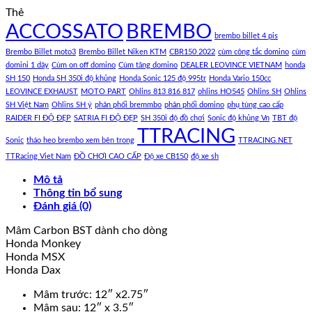
Thẻ
ACCOSSATO
BREMBO
brembo billet 4 pis
Brembo Billet moto3
Brembo Billet Niken KTM
CBR150 2022
cùm công tắc domino
cùm
domini 1 dây
Cùm on off domino
Cùm tăng domino
DEALER LEOVINCE VIETNAM
honda
SH 150
Honda SH 350i độ khủng
Honda Sonic 125 độ 995tr
Honda Vario 150cc
LEOVINCE EXHAUST
MOTO PART
Ohlins 813 816 817
ohlins HO545
Ohlins SH
Ohlins
SH Việt Nam
Ohlins SH ý
phân phối bremmbo
phân phối domino
phụ tùng cao cấp
RAIDER FI ĐỘ ĐẸP
SATRIA FI ĐỘ ĐẸP
SH 350i độ đồ chơi
Sonic độ khủng Vn
TBT độ
TTRACING
Sonic
tháo heo brembo xem bên trong
TTRACING.NET
TTRacing Viet Nam
ĐỒ CHƠI CAO CẤP
Độ xe CB150
độ xe sh
Mô tả
Thông tin bổ sung
Đánh giá (0)
Mâm Carbon BST dành cho dòng
Honda Monkey
Honda MSX
Honda Dax
Mâm trước: 12″ x2.75″
Mâm sau: 12″ x 3.5″