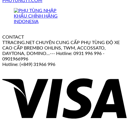
PHUTUNGTT.COM
CONTACT
TTRACING.NET CHUYÊN CUNG CẤP PHỤ TÙNG ĐỘ XE
CAO CẤP BREMBO OHLINS, TWM, ACCOSSATO,
DAYTONA, DOMINO...--- Hotline: 0931 996 996 -
0901966996
Hotline: (+849) 31966 996
V