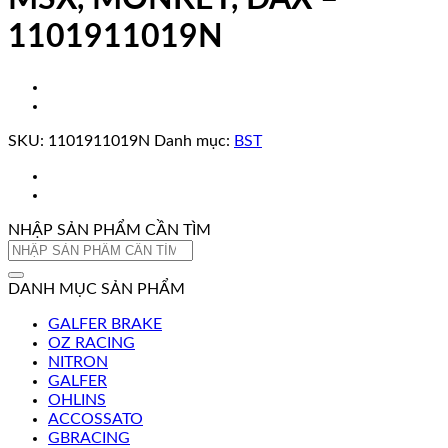
1101911019N
SKU:
1101911019N
Danh mục:
BST
NHẬP SẢN PHẨM CẦN TÌM
Tìm
kiếm:
DANH MỤC SẢN PHẨM
GALFER BRAKE
OZ RACING
NITRON
GALFER
OHLINS
ACCOSSATO
GBRACING