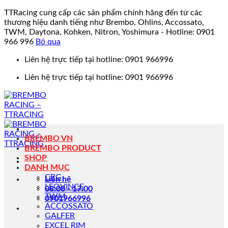
TTRacing cung cấp các sản phẩm chính hãng đến từ các
thương hiệu danh tiếng như Brembo, Ohlins, Accossato,
TWM, Daytona, Kohken, Nitron, Yoshimura - Hotline: 0901
966 996
Bỏ qua
Bỏ
Liên hệ trực tiếp tại hotline: 0901 966996
qua
Liên hệ trực tiếp tại hotline: 0901 966996
nội
dung
BREMBO VN
BREMBO PRODUCT
SHOP
DANH MỤC
CRG
Liên hệ
LEOVINCE
08:00 - 17:00
TWM
0901966996
ACCOSSATO
GALFER
EXCEL RIM