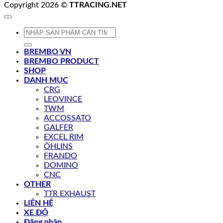
Copyright 2026 ©
TTRACING.NET
Tìm
kiếm:
BREMBO VN
BREMBO PRODUCT
SHOP
DANH MỤC
CRG
LEOVINCE
TWM
ACCOSSATO
GALFER
EXCEL RIM
ÖHLINS
FRANDO
DOMINO
CNC
OTHER
TTR EXHAUST
LIÊN HỆ
XE ĐỘ
Đăng nhập