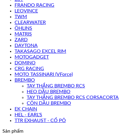
FRANDO RACING
LEOVINCE
TWM
CLEARWATER
ÖHLINS
MATRIS
ZARD
DAYTONA
TAKASAGO EXCEL RIM
MOTOGADGET
DOMINO
CRG RACING
MOTO TASSINARI (VForce)
BREMBO
TAY THẮNG BREMBO RCS
HEO DẦU BREMBO
TAY THẮNG BREMBO RCS CORSACORTA
CÔN DẦU BREMBO
EK CHAIN
HEL - EARL'S
TTR EXHAUST - CỔ PÔ
Sản phẩm