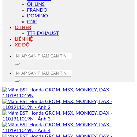
ÖHLINS
FRANDO
DOMINO
CNC
OTHER
TTR EXHAUST
LIÊN HỆ
XE ĐỘ
Tìm
kiếm:
Tìm
kiếm: