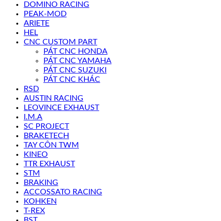
DOMINO RACING
PEAK-MOD
ARIETE
HEL
CNC CUSTOM PART
PÁT CNC HONDA
PÁT CNC YAMAHA
PÁT CNC SUZUKI
PÁT CNC KHÁC
RSD
AUSTIN RACING
LEOVINCE EXHAUST
I.M.A
SC PROJECT
BRAKETECH
TAY CÔN TWM
KINEO
TTR EXHAUST
STM
BRAKING
ACCOSSATO RACING
KOHKEN
T-REX
BST