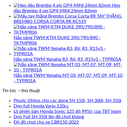
Heo
dầu Brembo 4 pis GP4-MINI 24mm 82mm
TAY THẮNG
BREMBO CORSA CORTA RR RCS19
Nắp xăng TWM KTM DUKE 390/790/890 -
TKTMPR06
Nắp xăng TWM Yamaha R3, R6, R1, R15v3 - TYPR01A
Nắp xăng TWM Yamaha MT-03, MT-07, MT-09, MT-10
- TYPR01A
Tin tức – thủ thuật
Phuộc Ohlins cho các dòng SH 150i, SH 300i, SH 350i
Dọn full Honda Vario 150cc
Lộ phiên bản Honda Sonic 125 độ 995tr của TBT team
Dọn Full SH 350i lên đồ chơi khủng
Độ đồ chơi cho xe CBR150 2022