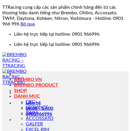
TTRacing cung cấp các sản phẩm chính hãng đến từ các
thương hiệu danh tiếng như Brembo, Ohlins, Accossato,
TWM, Daytona, Kohken, Nitron, Yoshimura - Hotline: 0901
966 996
Bỏ qua
Bỏ
Liên hệ trực tiếp tại hotline: 0901 966996
qua
Liên hệ trực tiếp tại hotline: 0901 966996
nội
dung
BREMBO VN
BREMBO PRODUCT
SHOP
DANH MỤC
CRG
Liên hệ
LEOVINCE
08:00 - 17:00
TWM
0901966996
ACCOSSATO
GALFER
EXCEL RIM