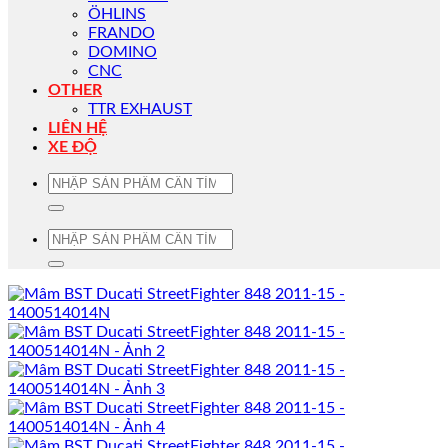
ÖHLINS
FRANDO
DOMINO
CNC
OTHER
TTR EXHAUST
LIÊN HỆ
XE ĐỘ
Tìm
kiếm:
Tìm
kiếm: