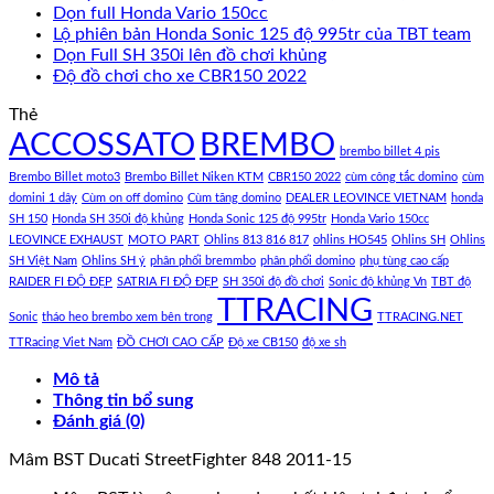
Dọn full Honda Vario 150cc
Lộ phiên bản Honda Sonic 125 độ 995tr của TBT team
Dọn Full SH 350i lên đồ chơi khủng
Độ đồ chơi cho xe CBR150 2022
Thẻ
ACCOSSATO
BREMBO
brembo billet 4 pis
Brembo Billet moto3
Brembo Billet Niken KTM
CBR150 2022
cùm công tắc domino
cùm
domini 1 dây
Cùm on off domino
Cùm tăng domino
DEALER LEOVINCE VIETNAM
honda
SH 150
Honda SH 350i độ khủng
Honda Sonic 125 độ 995tr
Honda Vario 150cc
LEOVINCE EXHAUST
MOTO PART
Ohlins 813 816 817
ohlins HO545
Ohlins SH
Ohlins
SH Việt Nam
Ohlins SH ý
phân phối bremmbo
phân phối domino
phụ tùng cao cấp
RAIDER FI ĐỘ ĐẸP
SATRIA FI ĐỘ ĐẸP
SH 350i độ đồ chơi
Sonic độ khủng Vn
TBT độ
TTRACING
Sonic
tháo heo brembo xem bên trong
TTRACING.NET
TTRacing Viet Nam
ĐỒ CHƠI CAO CẤP
Độ xe CB150
độ xe sh
Mô tả
Thông tin bổ sung
Đánh giá (0)
Mâm BST Ducati StreetFighter 848 2011-15