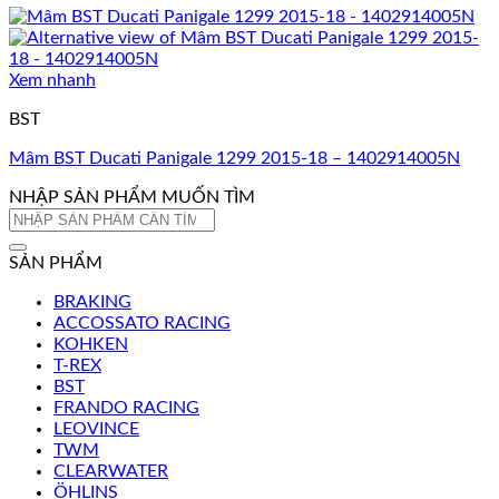
Xem nhanh
BST
Mâm BST Ducati Panigale 1299 2015-18 – 1402914005N
NHẬP SẢN PHẨM MUỐN TÌM
Tìm
kiếm:
SẢN PHẨM
BRAKING
ACCOSSATO RACING
KOHKEN
T-REX
BST
FRANDO RACING
LEOVINCE
TWM
CLEARWATER
ÖHLINS