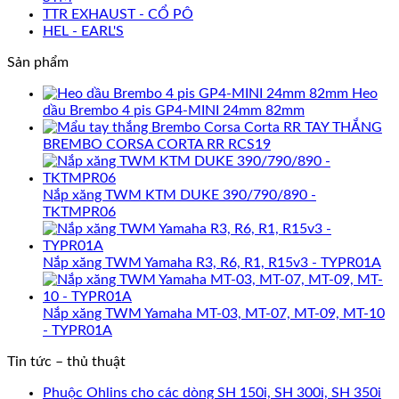
TTR EXHAUST - CỔ PÔ
HEL - EARL'S
Sản phẩm
Heo
dầu Brembo 4 pis GP4-MINI 24mm 82mm
TAY THẮNG
BREMBO CORSA CORTA RR RCS19
Nắp xăng TWM KTM DUKE 390/790/890 -
TKTMPR06
Nắp xăng TWM Yamaha R3, R6, R1, R15v3 - TYPR01A
Nắp xăng TWM Yamaha MT-03, MT-07, MT-09, MT-10
- TYPR01A
Tin tức – thủ thuật
Phuộc Ohlins cho các dòng SH 150i, SH 300i, SH 350i