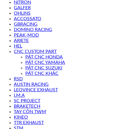
NITRON
GALFER
OHLINS
ACCOSSATO
GBRACING
DOMINO RACING
PEAK-MOD
ARIETE
HEL
CNC CUSTOM PART
PÁT CNC HONDA
PÁT CNC YAMAHA
PÁT CNC SUZUKI
PÁT CNC KHÁC
RSD
AUSTIN RACING
LEOVINCE EXHAUST
I.M.A
SC PROJECT
BRAKETECH
TAY CÔN TWM
KINEO
TTR EXHAUST
STM