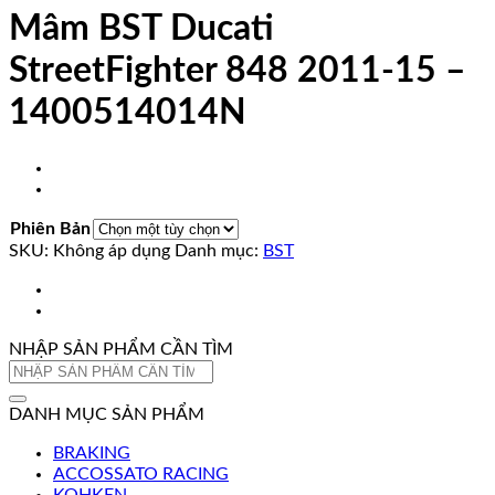
Mâm BST Ducati
StreetFighter 848 2011-15 –
1400514014N
Phiên Bản
SKU:
Không áp dụng
Danh mục:
BST
NHẬP SẢN PHẨM CẦN TÌM
Tìm
kiếm:
DANH MỤC SẢN PHẨM
BRAKING
ACCOSSATO RACING
KOHKEN