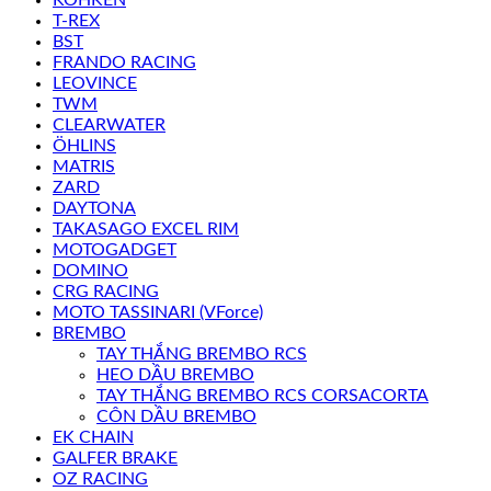
T-REX
BST
FRANDO RACING
LEOVINCE
TWM
CLEARWATER
ÖHLINS
MATRIS
ZARD
DAYTONA
TAKASAGO EXCEL RIM
MOTOGADGET
DOMINO
CRG RACING
MOTO TASSINARI (VForce)
BREMBO
TAY THẮNG BREMBO RCS
HEO DẦU BREMBO
TAY THẮNG BREMBO RCS CORSACORTA
CÔN DẦU BREMBO
EK CHAIN
GALFER BRAKE
OZ RACING