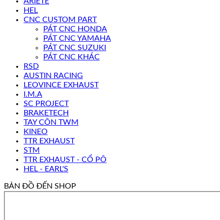
ARIETE
HEL
CNC CUSTOM PART
PÁT CNC HONDA
PÁT CNC YAMAHA
PÁT CNC SUZUKI
PÁT CNC KHÁC
RSD
AUSTIN RACING
LEOVINCE EXHAUST
I.M.A
SC PROJECT
BRAKETECH
TAY CÔN TWM
KINEO
TTR EXHAUST
STM
TTR EXHAUST - CỔ PÔ
HEL - EARL'S
BẢN ĐỒ ĐẾN SHOP