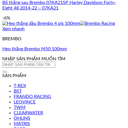
Bố thắng sau Brembo 07KA21SP Harley Davidson Forty-
Eight 48 2014-22 – 07KA21
-6%
Xem nhanh
BREMBO
Heo thắng Brembo M50 100mm
NHẬP SẢN PHẨM MUỐN TÌM
Tìm
kiếm:
SẢN PHẨM
T-REX
BST
FRANDO RACING
LEOVINCE
TWM
CLEARWATER
ÖHLINS
MATRIS