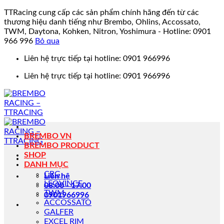
TTRacing cung cấp các sản phẩm chính hãng đến từ các
thương hiệu danh tiếng như Brembo, Ohlins, Accossato,
TWM, Daytona, Kohken, Nitron, Yoshimura - Hotline: 0901
966 996
Bỏ qua
Bỏ
Liên hệ trực tiếp tại hotline: 0901 966996
qua
Liên hệ trực tiếp tại hotline: 0901 966996
nội
dung
BREMBO VN
BREMBO PRODUCT
SHOP
DANH MỤC
CRG
Liên hệ
LEOVINCE
08:00 - 17:00
TWM
0901966996
ACCOSSATO
GALFER
EXCEL RIM