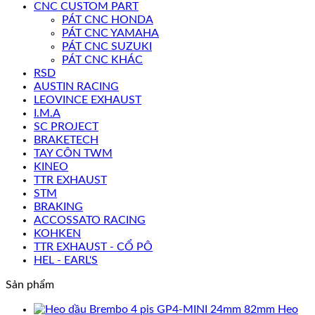
CNC CUSTOM PART
PÁT CNC HONDA
PÁT CNC YAMAHA
PÁT CNC SUZUKI
PÁT CNC KHÁC
RSD
AUSTIN RACING
LEOVINCE EXHAUST
I.M.A
SC PROJECT
BRAKETECH
TAY CÔN TWM
KINEO
TTR EXHAUST
STM
BRAKING
ACCOSSATO RACING
KOHKEN
TTR EXHAUST - CỔ PÔ
HEL - EARL'S
Sản phẩm
Heo