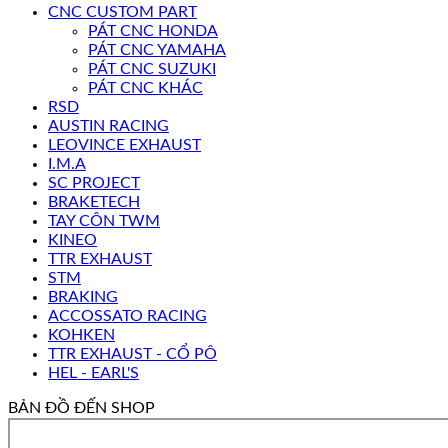
CNC CUSTOM PART
PÁT CNC HONDA
PÁT CNC YAMAHA
PÁT CNC SUZUKI
PÁT CNC KHÁC
RSD
AUSTIN RACING
LEOVINCE EXHAUST
I.M.A
SC PROJECT
BRAKETECH
TAY CÔN TWM
KINEO
TTR EXHAUST
STM
BRAKING
ACCOSSATO RACING
KOHKEN
TTR EXHAUST - CỔ PÔ
HEL - EARL'S
BẢN ĐỒ ĐẾN SHOP