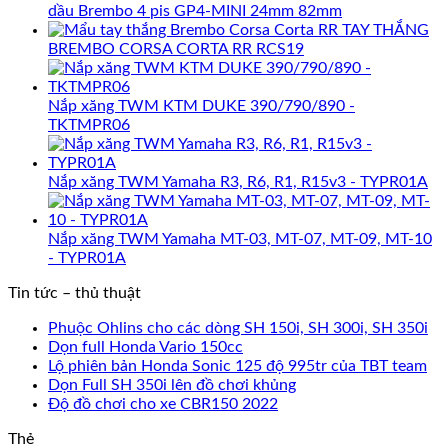
dầu Brembo 4 pis GP4-MINI 24mm 82mm
TAY THẮNG
BREMBO CORSA CORTA RR RCS19
Nắp xăng TWM KTM DUKE 390/790/890 -
TKTMPR06
Nắp xăng TWM Yamaha R3, R6, R1, R15v3 - TYPR01A
Nắp xăng TWM Yamaha MT-03, MT-07, MT-09, MT-10
- TYPR01A
Tin tức – thủ thuật
Phuộc Ohlins cho các dòng SH 150i, SH 300i, SH 350i
Dọn full Honda Vario 150cc
Lộ phiên bản Honda Sonic 125 độ 995tr của TBT team
Dọn Full SH 350i lên đồ chơi khủng
Độ đồ chơi cho xe CBR150 2022
Thẻ