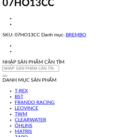
07HO13CC
SKU:
07HO13CC
Danh mục:
BREMBO
NHẬP SẢN PHẨM CẦN TÌM
Tìm
kiếm:
DANH MỤC SẢN PHẨM
T-REX
BST
FRANDO RACING
LEOVINCE
TWM
CLEARWATER
ÖHLINS
MATRIS