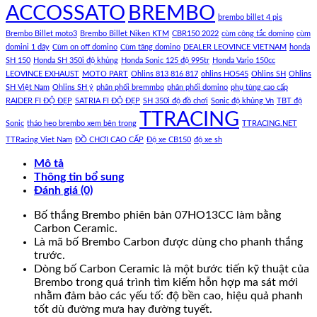
ACCOSSATO
BREMBO
brembo billet 4 pis
Brembo Billet moto3
Brembo Billet Niken KTM
CBR150 2022
cùm công tắc domino
cùm
domini 1 dây
Cùm on off domino
Cùm tăng domino
DEALER LEOVINCE VIETNAM
honda
SH 150
Honda SH 350i độ khủng
Honda Sonic 125 độ 995tr
Honda Vario 150cc
LEOVINCE EXHAUST
MOTO PART
Ohlins 813 816 817
ohlins HO545
Ohlins SH
Ohlins
SH Việt Nam
Ohlins SH ý
phân phối bremmbo
phân phối domino
phụ tùng cao cấp
RAIDER FI ĐỘ ĐẸP
SATRIA FI ĐỘ ĐẸP
SH 350i độ đồ chơi
Sonic độ khủng Vn
TBT độ
TTRACING
Sonic
tháo heo brembo xem bên trong
TTRACING.NET
TTRacing Viet Nam
ĐỒ CHƠI CAO CẤP
Độ xe CB150
độ xe sh
Mô tả
Thông tin bổ sung
Đánh giá (0)
Bố thắng Brembo phiên bản 07HO13CC làm bằng
Carbon Ceramic.
Là mã bố Brembo Carbon được dùng cho phanh thắng
trước.
Dòng bố Carbon Ceramic là một bước tiến kỹ thuật của
Brembo trong quá trình tìm kiếm hỗn hợp ma sát mới
nhằm đảm bảo các yếu tố: độ bền cao, hiệu quả phanh
tốt dù đường mưa hay đường tuyết.