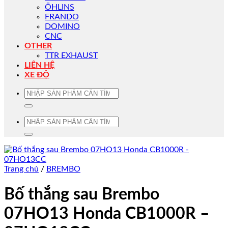
ÖHLINS
FRANDO
DOMINO
CNC
OTHER
TTR EXHAUST
LIÊN HỆ
XE ĐỘ
Tìm
kiếm:
Tìm
kiếm:
Trang chủ
/
BREMBO
Bố thắng sau Brembo
07HO13 Honda CB1000R –