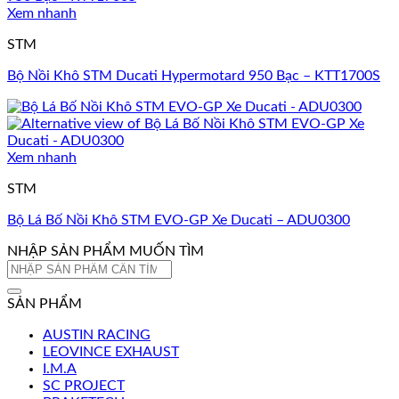
Xem nhanh
STM
Bộ Nồi Khô STM Ducati Hypermotard 950 Bạc – KTT1700S
Xem nhanh
STM
Bộ Lá Bố Nồi Khô STM EVO-GP Xe Ducati – ADU0300
NHẬP SẢN PHẨM MUỐN TÌM
Tìm
kiếm:
SẢN PHẨM
AUSTIN RACING
LEOVINCE EXHAUST
I.M.A
SC PROJECT