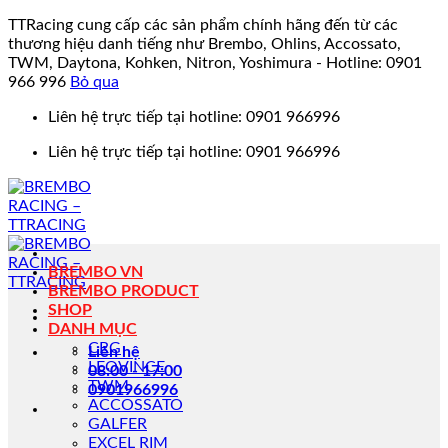
TTRacing cung cấp các sản phẩm chính hãng đến từ các
thương hiệu danh tiếng như Brembo, Ohlins, Accossato,
TWM, Daytona, Kohken, Nitron, Yoshimura - Hotline: 0901
966 996
Bỏ qua
Bỏ
Liên hệ trực tiếp tại hotline: 0901 966996
qua
Liên hệ trực tiếp tại hotline: 0901 966996
nội
dung
BREMBO VN
BREMBO PRODUCT
SHOP
DANH MỤC
CRG
Liên hệ
LEOVINCE
08:00 - 17:00
TWM
0901966996
ACCOSSATO
GALFER
EXCEL RIM