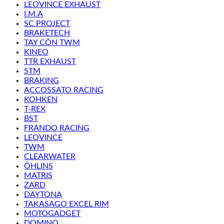
LEOVINCE EXHAUST
I.M.A
SC PROJECT
BRAKETECH
TAY CÔN TWM
KINEO
TTR EXHAUST
STM
BRAKING
ACCOSSATO RACING
KOHKEN
T-REX
BST
FRANDO RACING
LEOVINCE
TWM
CLEARWATER
ÖHLINS
MATRIS
ZARD
DAYTONA
TAKASAGO EXCEL RIM
MOTOGADGET
DOMINO