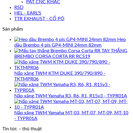
PÁT CNC KHÁC
RSD
HEL - EARL'S
TTR EXHAUST - CỔ PÔ
Sản phẩm
Heo
dầu Brembo 4 pis GP4-MINI 24mm 82mm
TAY THẮNG
BREMBO CORSA CORTA RR RCS19
Nắp xăng TWM KTM DUKE 390/790/890 -
TKTMPR06
Nắp xăng TWM Yamaha R3, R6, R1, R15v3 - TYPR01A
Nắp xăng TWM Yamaha MT-03, MT-07, MT-09, MT-10
- TYPR01A
Tin tức – thủ thuật