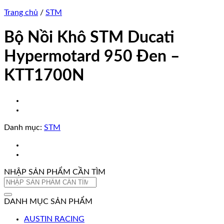
Trang chủ
/
STM
Bộ Nồi Khô STM Ducati
Hypermotard 950 Đen –
KTT1700N
Danh mục:
STM
NHẬP SẢN PHẨM CẦN TÌM
Tìm
kiếm:
DANH MỤC SẢN PHẨM
AUSTIN RACING