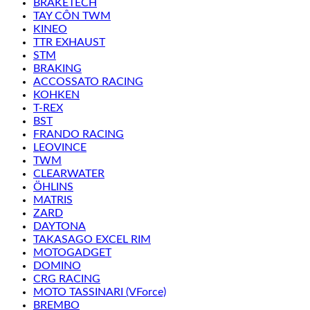
BRAKETECH
TAY CÔN TWM
KINEO
TTR EXHAUST
STM
BRAKING
ACCOSSATO RACING
KOHKEN
T-REX
BST
FRANDO RACING
LEOVINCE
TWM
CLEARWATER
ÖHLINS
MATRIS
ZARD
DAYTONA
TAKASAGO EXCEL RIM
MOTOGADGET
DOMINO
CRG RACING
MOTO TASSINARI (VForce)
BREMBO