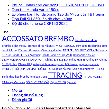
Phuộc Ohlins cho các dòng SH 150i, SH 300i, SH 350i
Dọn full Honda Vario 150cc
Lộ phiên bản Honda Sonic 125 độ 995tr của TBT team
Dọn Full SH 350i lên đồ chơi khủng
Độ đồ chơi cho xe CBR150 2022
Thẻ
ACCOSSATO
BREMBO
brembo billet 4 pis
Brembo Billet moto3
Brembo Billet Niken KTM
CBR150 2022
cùm công tắc domino
cùm
domini 1 dây
Cùm on off domino
Cùm tăng domino
DEALER LEOVINCE VIETNAM
honda
SH 150
Honda SH 350i độ khủng
Honda Sonic 125 độ 995tr
Honda Vario 150cc
LEOVINCE EXHAUST
MOTO PART
Ohlins 813 816 817
ohlins HO545
Ohlins SH
Ohlins
SH Việt Nam
Ohlins SH ý
phân phối bremmbo
phân phối domino
phụ tùng cao cấp
RAIDER FI ĐỘ ĐẸP
SATRIA FI ĐỘ ĐẸP
SH 350i độ đồ chơi
Sonic độ khủng Vn
TBT độ
TTRACING
Sonic
tháo heo brembo xem bên trong
TTRACING.NET
TTRacing Viet Nam
ĐỒ CHƠI CAO CẤP
Độ xe CB150
độ xe sh
Mô tả
Thông tin bổ sung
Đánh giá (0)
Bộ Nồi Khô STM Ducati Hypermotard 950 Màu Đen