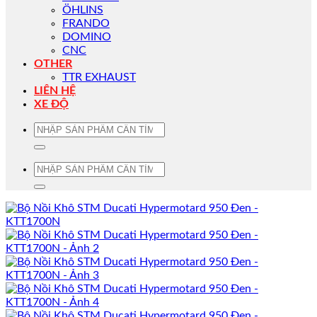
ÖHLINS
FRANDO
DOMINO
CNC
OTHER
TTR EXHAUST
LIÊN HỆ
XE ĐỘ
Tìm
kiếm:
Tìm
kiếm: