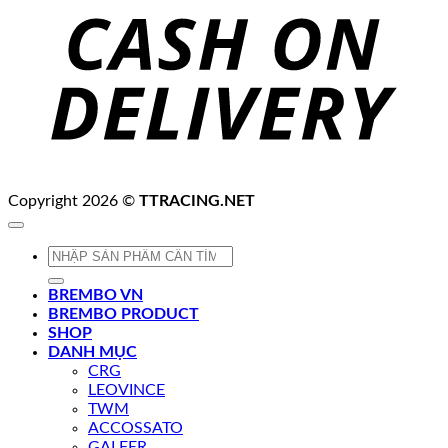
D
Copyright 2026 ©
TTRACING.NET
Tìm
kiếm:
BREMBO VN
BREMBO PRODUCT
SHOP
DANH MỤC
CRG
LEOVINCE
TWM
ACCOSSATO
GALFER