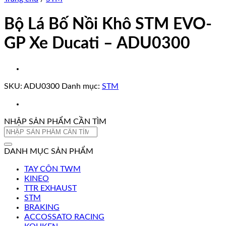
Bộ Lá Bố Nồi Khô STM EVO-
GP Xe Ducati – ADU0300
SKU:
ADU0300
Danh mục:
STM
NHẬP SẢN PHẨM CẦN TÌM
Tìm
kiếm:
DANH MỤC SẢN PHẨM
TAY CÔN TWM
KINEO
TTR EXHAUST
STM
BRAKING
ACCOSSATO RACING