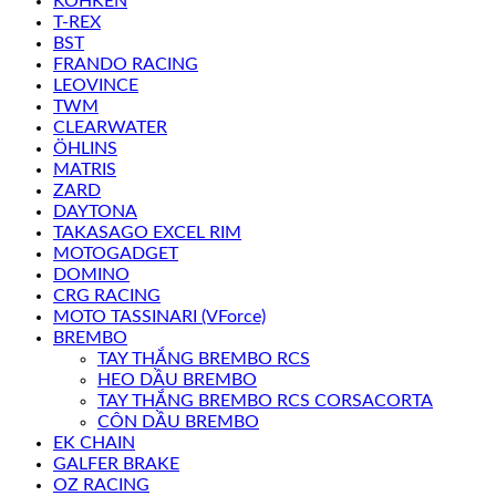
KOHKEN
T-REX
BST
FRANDO RACING
LEOVINCE
TWM
CLEARWATER
ÖHLINS
MATRIS
ZARD
DAYTONA
TAKASAGO EXCEL RIM
MOTOGADGET
DOMINO
CRG RACING
MOTO TASSINARI (VForce)
BREMBO
TAY THẮNG BREMBO RCS
HEO DẦU BREMBO
TAY THẮNG BREMBO RCS CORSACORTA
CÔN DẦU BREMBO
EK CHAIN
GALFER BRAKE
OZ RACING