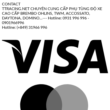
CONTACT
TTRACING.NET CHUYÊN CUNG CẤP PHỤ TÙNG ĐỘ XE
CAO CẤP BREMBO OHLINS, TWM, ACCOSSATO,
DAYTONA, DOMINO...--- Hotline: 0931 996 996 -
0901966996
Hotline: (+849) 31966 996
V
M