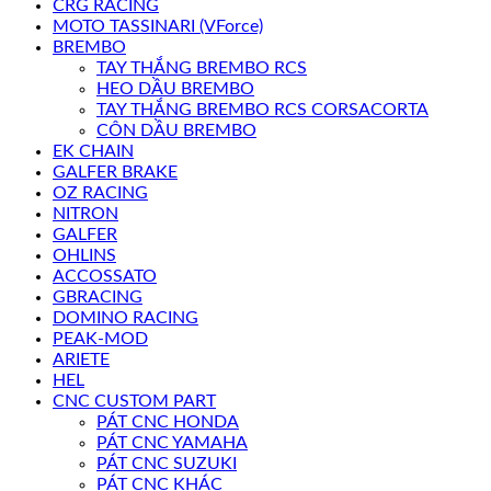
CRG RACING
MOTO TASSINARI (VForce)
BREMBO
TAY THẮNG BREMBO RCS
HEO DẦU BREMBO
TAY THẮNG BREMBO RCS CORSACORTA
CÔN DẦU BREMBO
EK CHAIN
GALFER BRAKE
OZ RACING
NITRON
GALFER
OHLINS
ACCOSSATO
GBRACING
DOMINO RACING
PEAK-MOD
ARIETE
HEL
CNC CUSTOM PART
PÁT CNC HONDA
PÁT CNC YAMAHA
PÁT CNC SUZUKI
PÁT CNC KHÁC