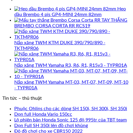
Heo
dầu Brembo 4 pis GP4-MINI 24mm 82mm
TAY THẮNG
BREMBO CORSA CORTA RR RCS19
Nắp xăng TWM KTM DUKE 390/790/890 -
TKTMPR06
Nắp xăng TWM Yamaha R3, R6, R1, R15v3 - TYPR01A
Nắp xăng TWM Yamaha MT-03, MT-07, MT-09, MT-10
- TYPR01A
Tin tức – thủ thuật
Phuộc Ohlins cho các dòng SH 150i, SH 300i, SH 350i
Dọn full Honda Vario 150cc
Lộ phiên bản Honda Sonic 125 độ 995tr của TBT team
Dọn Full SH 350i lên đồ chơi khủng
Độ đồ chơi cho xe CBR150 2022