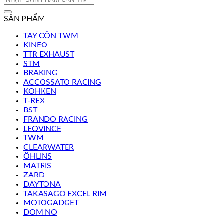
kiếm:
SẢN PHẨM
TAY CÔN TWM
KINEO
TTR EXHAUST
STM
BRAKING
ACCOSSATO RACING
KOHKEN
T-REX
BST
FRANDO RACING
LEOVINCE
TWM
CLEARWATER
ÖHLINS
MATRIS
ZARD
DAYTONA
TAKASAGO EXCEL RIM
MOTOGADGET
DOMINO