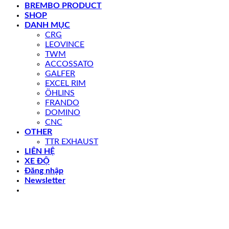
BREMBO PRODUCT
SHOP
DANH MỤC
CRG
LEOVINCE
TWM
ACCOSSATO
GALFER
EXCEL RIM
ÖHLINS
FRANDO
DOMINO
CNC
OTHER
TTR EXHAUST
LIÊN HỆ
XE ĐỘ
Đăng nhập
Newsletter