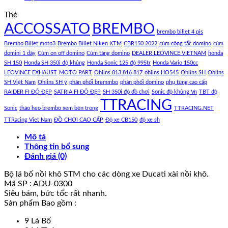
Thẻ
ACCOSSATO
BREMBO
brembo billet 4 pis
Brembo Billet moto3
Brembo Billet Niken KTM
CBR150 2022
cùm công tắc domino
cùm
domini 1 dây
Cùm on off domino
Cùm tăng domino
DEALER LEOVINCE VIETNAM
honda
SH 150
Honda SH 350i độ khủng
Honda Sonic 125 độ 995tr
Honda Vario 150cc
LEOVINCE EXHAUST
MOTO PART
Ohlins 813 816 817
ohlins HO545
Ohlins SH
Ohlins
SH Việt Nam
Ohlins SH ý
phân phối bremmbo
phân phối domino
phụ tùng cao cấp
RAIDER FI ĐỘ ĐẸP
SATRIA FI ĐỘ ĐẸP
SH 350i độ đồ chơi
Sonic độ khủng Vn
TBT độ
TTRACING
Sonic
tháo heo brembo xem bên trong
TTRACING.NET
TTRacing Viet Nam
ĐỒ CHƠI CAO CẤP
Độ xe CB150
độ xe sh
Mô tả
Thông tin bổ sung
Đánh giá (0)
Bộ lá bố nồi khô STM cho các dòng xe Ducati xài nồi khô.
Mã SP : ADU-0300
Siêu bám, bức tốc rất nhanh.
Sản phẩm Bao gồm :
9 Lá Bố