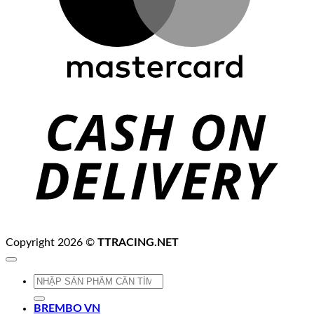
C
D
Copyright 2026 ©
TTRACING.NET
Tìm
kiếm:
BREMBO VN