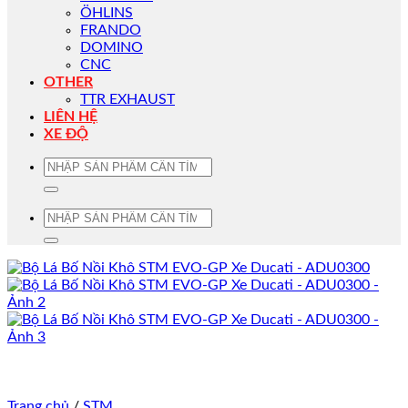
ÖHLINS
FRANDO
DOMINO
CNC
OTHER
TTR EXHAUST
LIÊN HỆ
XE ĐỘ
Tìm
kiếm:
Tìm
kiếm:
Trang chủ
/
STM