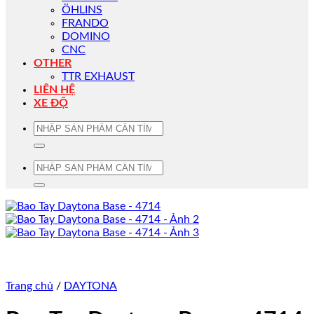
ÖHLINS
FRANDO
DOMINO
CNC
OTHER
TTR EXHAUST
LIÊN HỆ
XE ĐỘ
Tìm
kiếm:
Tìm
kiếm:
Trang chủ
/
DAYTONA