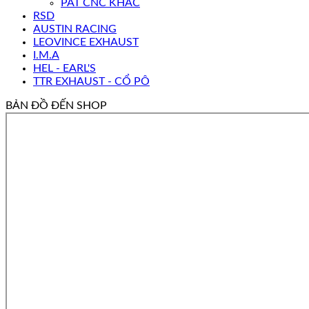
PÁT CNC KHÁC
RSD
AUSTIN RACING
LEOVINCE EXHAUST
I.M.A
HEL - EARL'S
TTR EXHAUST - CỔ PÔ
BẢN ĐỒ ĐẾN SHOP