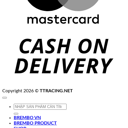
C
D
Copyright 2026 ©
TTRACING.NET
Tìm
kiếm:
BREMBO VN
BREMBO PRODUCT