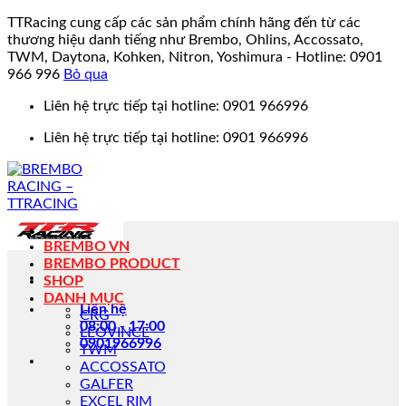
TTRacing cung cấp các sản phẩm chính hãng đến từ các
thương hiệu danh tiếng như Brembo, Ohlins, Accossato,
TWM, Daytona, Kohken, Nitron, Yoshimura - Hotline: 0901
966 996
Bỏ qua
Bỏ
Liên hệ trực tiếp tại hotline: 0901 966996
qua
Liên hệ trực tiếp tại hotline: 0901 966996
nội
dung
BREMBO VN
BREMBO PRODUCT
SHOP
DANH MỤC
Liên hệ
CRG
08:00 - 17:00
LEOVINCE
0901966996
TWM
ACCOSSATO
GALFER
EXCEL RIM