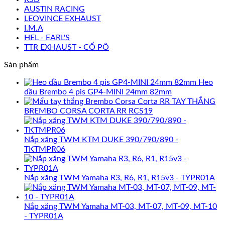
AUSTIN RACING
LEOVINCE EXHAUST
I.M.A
HEL - EARL'S
TTR EXHAUST - CỔ PÔ
Sản phẩm
Heo
dầu Brembo 4 pis GP4-MINI 24mm 82mm
TAY THẮNG
BREMBO CORSA CORTA RR RCS19
Nắp xăng TWM KTM DUKE 390/790/890 -
TKTMPR06
Nắp xăng TWM Yamaha R3, R6, R1, R15v3 - TYPR01A
Nắp xăng TWM Yamaha MT-03, MT-07, MT-09, MT-10
- TYPR01A