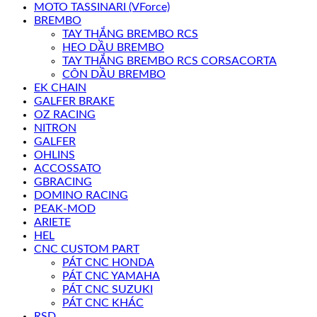
MOTO TASSINARI (VForce)
BREMBO
TAY THẮNG BREMBO RCS
HEO DẦU BREMBO
TAY THẮNG BREMBO RCS CORSACORTA
CÔN DẦU BREMBO
EK CHAIN
GALFER BRAKE
OZ RACING
NITRON
GALFER
OHLINS
ACCOSSATO
GBRACING
DOMINO RACING
PEAK-MOD
ARIETE
HEL
CNC CUSTOM PART
PÁT CNC HONDA
PÁT CNC YAMAHA
PÁT CNC SUZUKI
PÁT CNC KHÁC
RSD