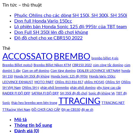
Tin tức – thủ thuật
Phuộc Ohlins cho các dòng SH 150i, SH 300i, SH 350i
Dọn full Honda Vario 150cc
Lộ phiên bản Honda Sonic 125 độ 995tr của TBT team
Dọn Full SH 350i lên đồ chơi khủng
Độ đồ chơi cho xe CBR150 2022
Thẻ
ACCOSSATO
BREMBO
brembo billet 4 pis
Brembo Billet moto3
Brembo Billet Niken KTM
CBR150 2022
cùm công tắc domino
cùm
domini 1 dây
Cùm on off domino
Cùm tăng domino
DEALER LEOVINCE VIETNAM
honda
SH 150
Honda SH 350i độ khủng
Honda Sonic 125 độ 995tr
Honda Vario 150cc
LEOVINCE EXHAUST
MOTO PART
Ohlins 813 816 817
ohlins HO545
Ohlins SH
Ohlins
SH Việt Nam
Ohlins SH ý
phân phối bremmbo
phân phối domino
phụ tùng cao cấp
RAIDER FI ĐỘ ĐẸP
SATRIA FI ĐỘ ĐẸP
SH 350i độ đồ chơi
Sonic độ khủng Vn
TBT độ
TTRACING
Sonic
tháo heo brembo xem bên trong
TTRACING.NET
TTRacing Viet Nam
ĐỒ CHƠI CAO CẤP
Độ xe CB150
độ xe sh
Mô tả
Thông tin bổ sung
Đánh giá (0)