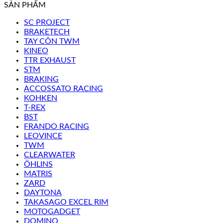
SẢN PHẨM
SC PROJECT
BRAKETECH
TAY CÔN TWM
KINEO
TTR EXHAUST
STM
BRAKING
ACCOSSATO RACING
KOHKEN
T-REX
BST
FRANDO RACING
LEOVINCE
TWM
CLEARWATER
ÖHLINS
MATRIS
ZARD
DAYTONA
TAKASAGO EXCEL RIM
MOTOGADGET
DOMINO