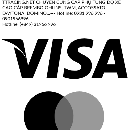
TTRACING.NET CHUYÊN CUNG CẤP PHỤ TÙNG ĐỘ XE
CAO CẤP BREMBO OHLINS, TWM, ACCOSSATO,
DAYTONA, DOMINO...--- Hotline: 0931 996 996 -
0901966996
Hotline: (+849) 31966 996
V
M