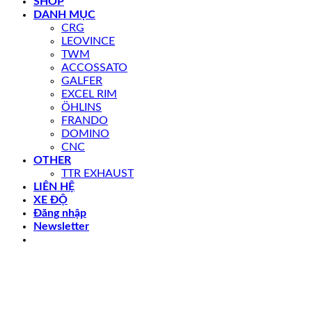
SHOP
DANH MỤC
CRG
LEOVINCE
TWM
ACCOSSATO
GALFER
EXCEL RIM
ÖHLINS
FRANDO
DOMINO
CNC
OTHER
TTR EXHAUST
LIÊN HỆ
XE ĐỘ
Đăng nhập
Newsletter