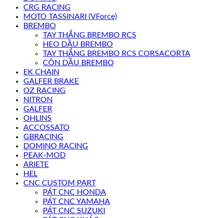
CRG RACING
MOTO TASSINARI (VForce)
BREMBO
TAY THẮNG BREMBO RCS
HEO DẦU BREMBO
TAY THẮNG BREMBO RCS CORSACORTA
CÔN DẦU BREMBO
EK CHAIN
GALFER BRAKE
OZ RACING
NITRON
GALFER
OHLINS
ACCOSSATO
GBRACING
DOMINO RACING
PEAK-MOD
ARIETE
HEL
CNC CUSTOM PART
PÁT CNC HONDA
PÁT CNC YAMAHA
PÁT CNC SUZUKI