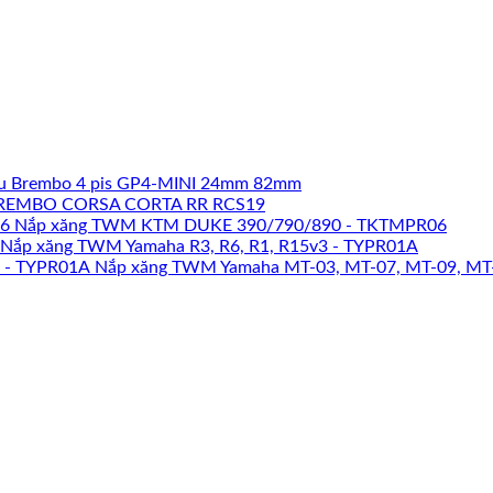
u Brembo 4 pis GP4-MINI 24mm 82mm
REMBO CORSA CORTA RR RCS19
Nắp xăng TWM KTM DUKE 390/790/890 - TKTMPR06
Nắp xăng TWM Yamaha R3, R6, R1, R15v3 - TYPR01A
Nắp xăng TWM Yamaha MT-03, MT-07, MT-09, MT