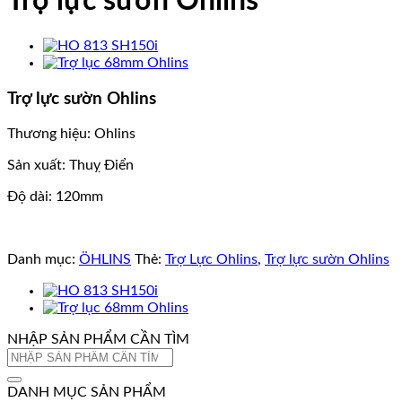
Trợ lực sườn Ohlins
Trợ lực sườn Ohlins
Thương hiệu: Ohlins
Sản xuất: Thuỵ Điển
Độ dài: 120mm
Danh mục:
ÖHLINS
Thẻ:
Trợ Lực Ohlins
,
Trợ lực sườn Ohlins
NHẬP SẢN PHẨM CẦN TÌM
Tìm
kiếm:
DANH MỤC SẢN PHẨM