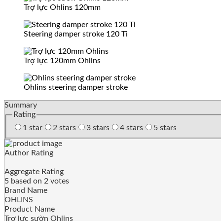
Trợ lực Ohlins 120mm
Steering damper stroke 120 Ti
Trợ lực 120mm Ohlins
Ohlins steering damper stroke
Summary
Rating
1 star
2 stars
3 stars
4 stars
5 stars
Author Rating
Aggregate Rating
5
based on
2
votes
Brand Name
OHLINS
Product Name
Trợ lực sườn Ohlins