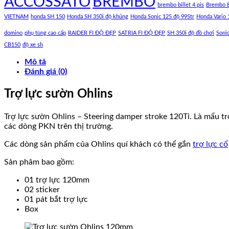
ACCOSSATO
BREMBO
brembo billet 4 pis
Brembo B
VIETNAM
honda SH 150
Honda SH 350i độ khủng
Honda Sonic 125 độ 995tr
Honda Vario 
domino
phụ tùng cao cấp
RAIDER FI ĐỘ ĐẸP
SATRIA FI ĐỘ ĐẸP
SH 350i độ đồ chơi
Soni
CB150
độ xe sh
Mô tả
Đánh giá (0)
Trợ lực sườn Ohlins
Trợ lực sườn Ohlins – Steering damper stroke 120Ti. Là mẩu t
các dòng PKN trên thị trường.
Các dòng sản phẩm của Ohlins quí khách có thể gắn
trợ lực cổ
Sản phâm bao gồm:
01 trợ lực 120mm
02 sticker
01 pát bắt trợ lực
Box