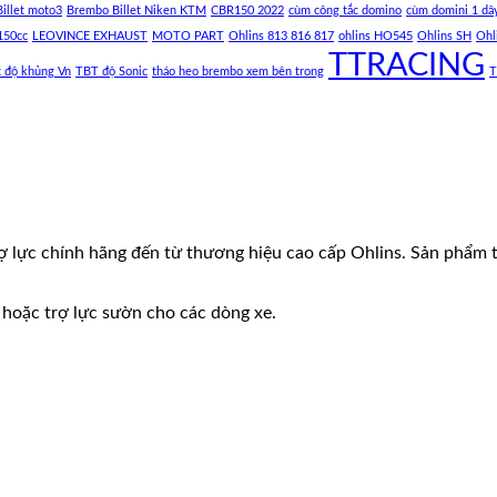
illet moto3
Brembo Billet Niken KTM
CBR150 2022
cùm công tắc domino
cùm domini 1 dâ
150cc
LEOVINCE EXHAUST
MOTO PART
Ohlins 813 816 817
ohlins HO545
Ohlins SH
Ohl
TTRACING
c độ khủng Vn
TBT độ Sonic
tháo heo brembo xem bên trong
T
rợ lực chính hãng đến từ thương hiệu cao cấp Ohlins. Sản phẩm 
hoặc trợ lực sườn cho các dòng xe.