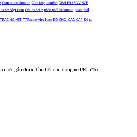
y
Cùm on off domino
Cùm tăng domino
DEALER LEOVINCE
ins SH Việt Nam
Ohlins SH ý
phân phối bremmbo
phân phối
TRACING.NET
TTRacing Viet Nam
ĐỒ CHƠI CAO CẤP
Độ xe
trợ lực gắn được hầu hết các dòng xe PKL đến