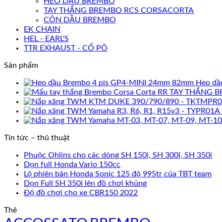
HEO DẦU BREMBO
TAY THẮNG BREMBO RCS CORSACORTA
CÔN DẦU BREMBO
EK CHAIN
HEL - EARL'S
TTR EXHAUST - CỔ PÔ
Sản phẩm
Heo dầ
TAY THẮNG B
Tin tức – thủ thuật
Phuộc Ohlins cho các dòng SH 150i, SH 300i, SH 350i
Dọn full Honda Vario 150cc
Lộ phiên bản Honda Sonic 125 độ 995tr của TBT team
Dọn Full SH 350i lên đồ chơi khủng
Độ đồ chơi cho xe CBR150 2022
Thẻ