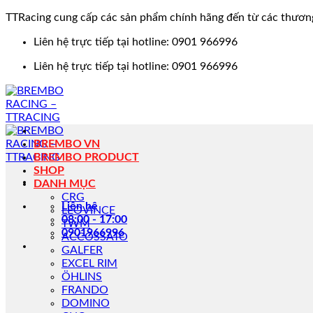
TTRacing cung cấp các sản phẩm chính hãng đến từ các thươn
Bỏ
Liên hệ trực tiếp tại hotline: 0901 966996
qua
Liên hệ trực tiếp tại hotline: 0901 966996
nội
dung
BREMBO VN
BREMBO PRODUCT
SHOP
DANH MỤC
CRG
Liên hệ
LEOVINCE
08:00 - 17:00
TWM
0901966996
ACCOSSATO
GALFER
EXCEL RIM
ÖHLINS
FRANDO
DOMINO