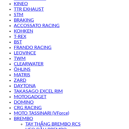
KINEO
TTR EXHAUST
STM
BRAKING
ACCOSSATO RACING
KOHKEN
T-REX
BST
FRANDO RACING
LEOVINCE
TWM
CLEARWATER
ÖHLINS
MATRIS
ZARD
DAYTONA
TAKASAGO EXCEL RIM
MOTOGADGET
DOMINO
CRG RACING
MOTO TASSINARI (VForce)
BREMBO
TAY THẮNG BREMBO RCS