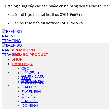
TTRacing cung cấp các sản phẩm chính hãng đến từ các thươn
Bỏ
Liên hệ trực tiếp tại hotline: 0901 966996
qua
Liên hệ trực tiếp tại hotline: 0901 966996
nội
dung
BREMBO VN
BREMBO PRODUCT
SHOP
DANH MỤC
CRG
Liên hệ
LEOVINCE
08:00 - 17:00
TWM
0901966996
ACCOSSATO
GALFER
EXCEL RIM
ÖHLINS
FRANDO
DOMINO