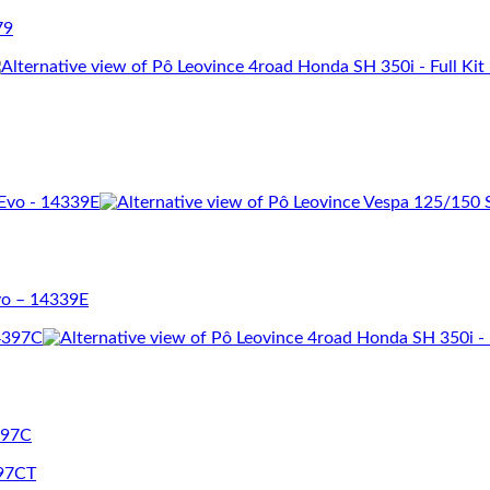
79
Evo – 14339E
397C