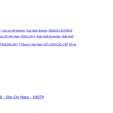
y
Cùm on off domino
Cùm tăng domino
DEALER LEOVINCE
ins SH Việt Nam
Ohlins SH ý
phân phối bremmbo
phân phối
TRACING.NET
TTRacing Viet Nam
ĐỒ CHƠI CAO CẤP
Độ xe