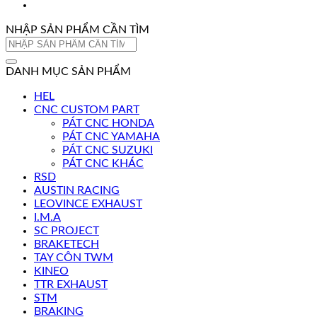
NHẬP SẢN PHẨM CẦN TÌM
Tìm
kiếm:
DANH MỤC SẢN PHẨM
HEL
CNC CUSTOM PART
PÁT CNC HONDA
PÁT CNC YAMAHA
PÁT CNC SUZUKI
PÁT CNC KHÁC
RSD
AUSTIN RACING
LEOVINCE EXHAUST
I.M.A
SC PROJECT
BRAKETECH
TAY CÔN TWM
KINEO
TTR EXHAUST
STM
BRAKING