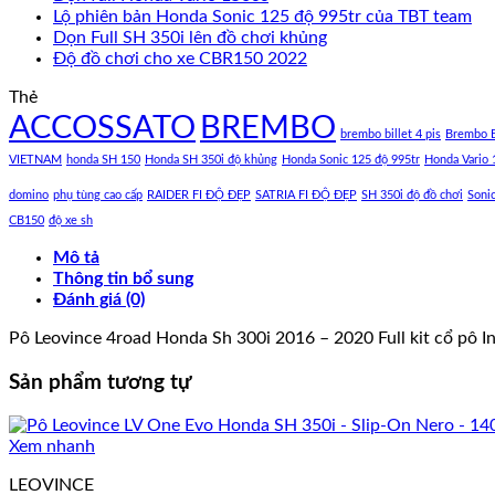
Lộ phiên bản Honda Sonic 125 độ 995tr của TBT team
Dọn Full SH 350i lên đồ chơi khủng
Độ đồ chơi cho xe CBR150 2022
Thẻ
ACCOSSATO
BREMBO
brembo billet 4 pis
Brembo B
VIETNAM
honda SH 150
Honda SH 350i độ khủng
Honda Sonic 125 độ 995tr
Honda Vario 
domino
phụ tùng cao cấp
RAIDER FI ĐỘ ĐẸP
SATRIA FI ĐỘ ĐẸP
SH 350i độ đồ chơi
Soni
CB150
độ xe sh
Mô tả
Thông tin bổ sung
Đánh giá (0)
Pô Leovince 4road Honda Sh 300i 2016 – 2020 Full kit cổ pô I
Sản phẩm tương tự
Xem nhanh
LEOVINCE