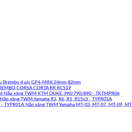
u Brembo 4 pis GP4-MINI 24mm 82mm
REMBO CORSA CORTA RR RCS19
Nắp xăng TWM KTM DUKE 390/790/890 - TKTMPR06
Nắp xăng TWM Yamaha R3, R6, R1, R15v3 - TYPR01A
Nắp xăng TWM Yamaha MT-03, MT-07, MT-09, MT