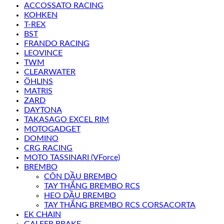
ACCOSSATO RACING
KOHKEN
T-REX
BST
FRANDO RACING
LEOVINCE
TWM
CLEARWATER
ÖHLINS
MATRIS
ZARD
DAYTONA
TAKASAGO EXCEL RIM
MOTOGADGET
DOMINO
CRG RACING
MOTO TASSINARI (VForce)
BREMBO
CÔN DẦU BREMBO
TAY THẮNG BREMBO RCS
HEO DẦU BREMBO
TAY THẮNG BREMBO RCS CORSACORTA
EK CHAIN
GALFER BRAKE