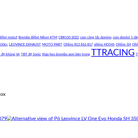
illet moto3
Brembo Billet Niken KTM
CBR150 2022
cùm công tắc domino
cùm domini 1 dâ
150cc
LEOVINCE EXHAUST
MOTO PART
Ohlins 813 816 817
ohlins HO545
Ohlins SH
Ohl
TTRACING
c độ khủng Vn
TBT độ Sonic
tháo heo brembo xem bên trong
T
nox