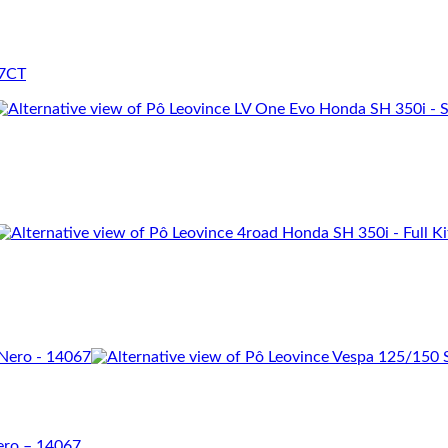
97CT
Nero – 14067