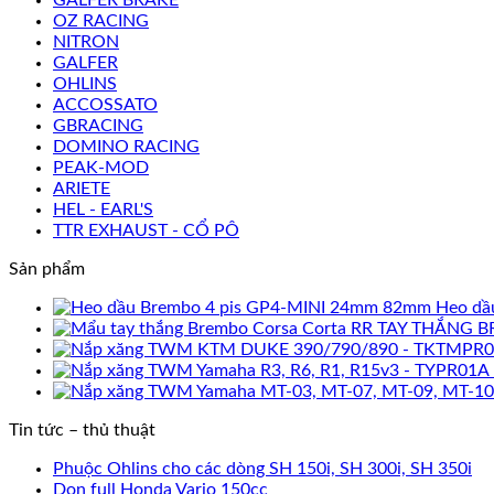
OZ RACING
NITRON
GALFER
OHLINS
ACCOSSATO
GBRACING
DOMINO RACING
PEAK-MOD
ARIETE
HEL - EARL'S
TTR EXHAUST - CỔ PÔ
Sản phẩm
Heo dầ
TAY THẮNG B
Tin tức – thủ thuật
Phuộc Ohlins cho các dòng SH 150i, SH 300i, SH 350i
Dọn full Honda Vario 150cc