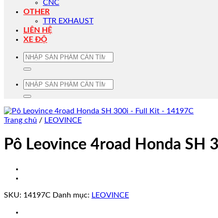
CNC
OTHER
TTR EXHAUST
LIÊN HỆ
XE ĐỘ
Tìm
kiếm:
Tìm
kiếm:
Trang chủ
/
LEOVINCE
Pô Leovince 4road Honda SH 3
SKU:
14197C
Danh mục:
LEOVINCE