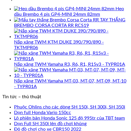
Heo
dầu Brembo 4 pis GP4-MINI 24mm 82mm
TAY THẮNG
BREMBO CORSA CORTA RR RCS19
Nắp xăng TWM KTM DUKE 390/790/890 -
TKTMPR06
Nắp xăng TWM Yamaha R3, R6, R1, R15v3 - TYPR01A
Nắp xăng TWM Yamaha MT-03, MT-07, MT-09, MT-10
- TYPR01A
Tin tức – thủ thuật
Phuộc Ohlins cho các dòng SH 150i, SH 300i, SH 350i
Dọn full Honda Vario 150cc
Lộ phiên bản Honda Sonic 125 độ 995tr của TBT team
Dọn Full SH 350i lên đồ chơi khủng
Độ đồ chơi cho xe CBR150 2022