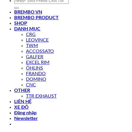
Tìm
kiếm:
BREMBO VN
BREMBO PRODUCT
SHOP
DANH MỤC
CRG
LEOVINCE
TWM
ACCOSSATO
GALFER
EXCEL RIM
ÖHLINS
FRANDO
DOMINO
CNC
OTHER
TTR EXHAUST
LIÊN HỆ
XE ĐỘ
Đăng nhập
Newsletter