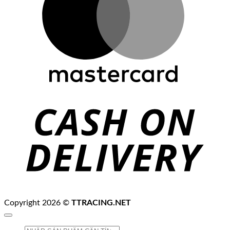
C
D
Copyright 2026 ©
TTRACING.NET