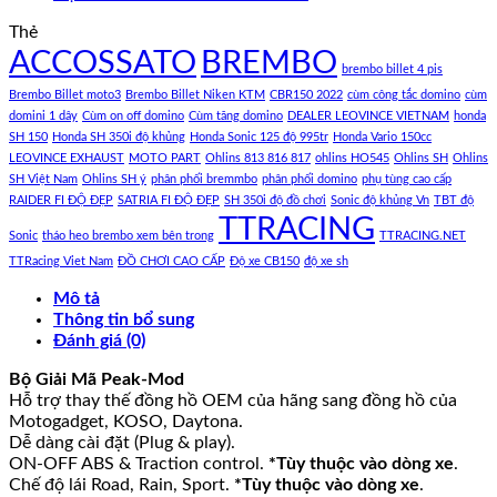
Thẻ
ACCOSSATO
BREMBO
brembo billet 4 pis
Brembo Billet moto3
Brembo Billet Niken KTM
CBR150 2022
cùm công tắc domino
cùm
domini 1 dây
Cùm on off domino
Cùm tăng domino
DEALER LEOVINCE VIETNAM
honda
SH 150
Honda SH 350i độ khủng
Honda Sonic 125 độ 995tr
Honda Vario 150cc
LEOVINCE EXHAUST
MOTO PART
Ohlins 813 816 817
ohlins HO545
Ohlins SH
Ohlins
SH Việt Nam
Ohlins SH ý
phân phối bremmbo
phân phối domino
phụ tùng cao cấp
RAIDER FI ĐỘ ĐẸP
SATRIA FI ĐỘ ĐẸP
SH 350i độ đồ chơi
Sonic độ khủng Vn
TBT độ
TTRACING
Sonic
tháo heo brembo xem bên trong
TTRACING.NET
TTRacing Viet Nam
ĐỒ CHƠI CAO CẤP
Độ xe CB150
độ xe sh
Mô tả
Thông tin bổ sung
Đánh giá (0)
Bộ Giải Mã Peak-Mod
Hỗ trợ thay thế đồng hồ OEM của hãng sang đồng hồ của
Motogadget, KOSO, Daytona.
Dễ dàng cài đặt (Plug & play).
ON-OFF ABS & Traction control.
*Tùy thuộc vào dòng xe
.
Chế độ lái Road, Rain, Sport.
*Tùy thuộc vào dòng xe
.