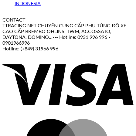
CONTACT
TTRACING.NET CHUYÊN CUNG CẤP PHỤ TÙNG ĐỘ XE
CAO CẤP BREMBO OHLINS, TWM, ACCOSSATO,
DAYTONA, DOMINO...--- Hotline: 0931 996 996 -
0901966996
Hotline: (+849) 31966 996
V
M