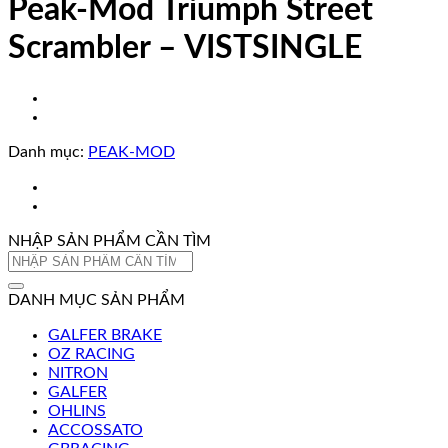
Peak-Mod Triumph Street
Scrambler – VISTSINGLE
Danh mục:
PEAK-MOD
NHẬP SẢN PHẨM CẦN TÌM
Tìm
kiếm:
DANH MỤC SẢN PHẨM
GALFER BRAKE
OZ RACING
NITRON
GALFER
OHLINS
ACCOSSATO