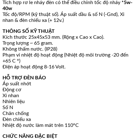
Tích hợp rơ le nháy đèn có thể điều chỉnh tốc độ nháy
*5w-
40w
Tốc độ/RPM (kỹ thuật số). Áp suất dầu & số N (-Gnd), Xi
nhan & đèn chiếu xa (+ 12v.)
THÔNG SỐ KỸ THUẬT
Kích thước 25x45x53 mm. (Rộng x Cao x Cao).
Trọng lượng ~ 65 gram.
Không thấm nước. (IP28)
Phạm vi nhiệt độ hoạt động (Nhiệt độ môi trường -20 đến
+65 C °)
Điện áp hoạt động 8-16 Volt.
HỖ TRỢ ĐÈN BÁO
Áp suất nhớt
Động cơ
Xi nhan
Nhiên liệu
Số N
Chân chống
Đèn chiếu xa
Nhiệt độ nước làm mát trên 110°C
CHỨC NĂNG ĐẶC BIỆT