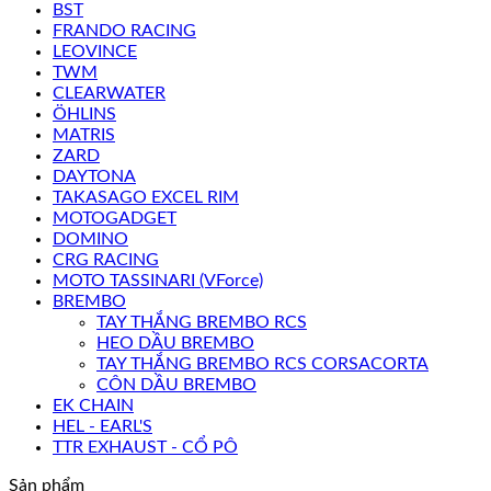
BST
FRANDO RACING
LEOVINCE
TWM
CLEARWATER
ÖHLINS
MATRIS
ZARD
DAYTONA
TAKASAGO EXCEL RIM
MOTOGADGET
DOMINO
CRG RACING
MOTO TASSINARI (VForce)
BREMBO
TAY THẮNG BREMBO RCS
HEO DẦU BREMBO
TAY THẮNG BREMBO RCS CORSACORTA
CÔN DẦU BREMBO
EK CHAIN
HEL - EARL'S
TTR EXHAUST - CỔ PÔ
Sản phẩm