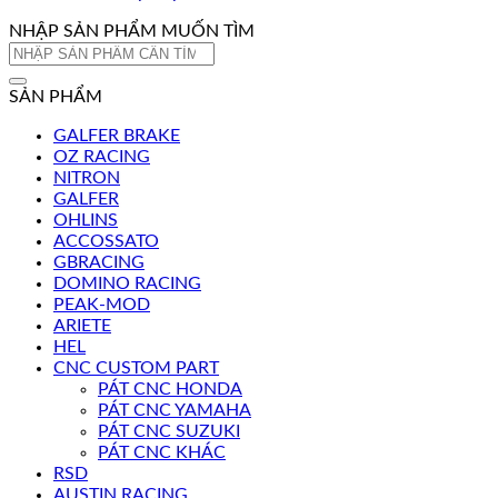
NHẬP SẢN PHẨM MUỐN TÌM
Tìm
kiếm:
SẢN PHẨM
GALFER BRAKE
OZ RACING
NITRON
GALFER
OHLINS
ACCOSSATO
GBRACING
DOMINO RACING
PEAK-MOD
ARIETE
HEL
CNC CUSTOM PART
PÁT CNC HONDA
PÁT CNC YAMAHA
PÁT CNC SUZUKI
PÁT CNC KHÁC
RSD
AUSTIN RACING