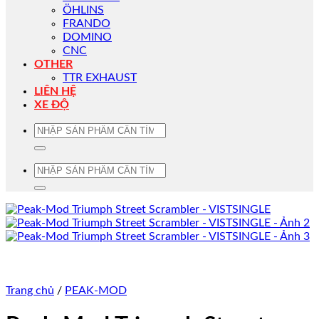
ÖHLINS
FRANDO
DOMINO
CNC
OTHER
TTR EXHAUST
LIÊN HỆ
XE ĐỘ
Tìm
kiếm:
Tìm
kiếm:
Trang chủ
/
PEAK-MOD