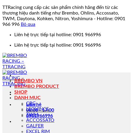
TTRacing cung cấp các sản phẩm chính hãng đến từ các
thương hiệu danh tiếng như Brembo, Ohlins, Accossato,
TWM, Daytona, Kohken, Nitron, Yoshimura - Hotline: 0901
966 996
Bỏ qua
Bỏ
Liên hệ trực tiếp tại hotline: 0901 966996
qua
Liên hệ trực tiếp tại hotline: 0901 966996
nội
dung
BREMBO VN
BREMBO PRODUCT
SHOP
DANH MỤC
CRG
Liên hệ
LEOVINCE
08:00 - 17:00
TWM
0901966996
ACCOSSATO
GALFER
EXCEL RIM