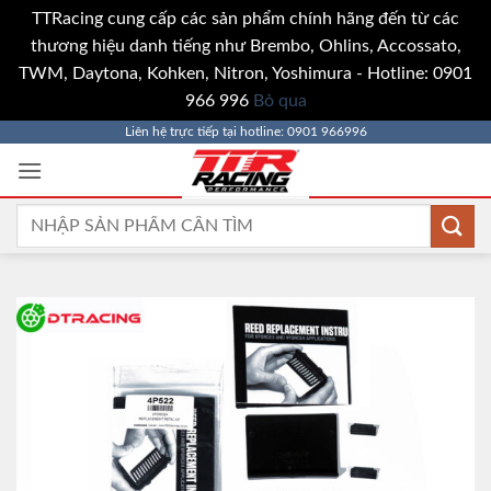
TTRacing cung cấp các sản phẩm chính hãng đến từ các
thương hiệu danh tiếng như Brembo, Ohlins, Accossato,
TWM, Daytona, Kohken, Nitron, Yoshimura - Hotline: 0901
966 996
Bỏ qua
Bỏ
Liên hệ trực tiếp tại hotline: 0901 966996
qua
nội
dung
Tìm
kiếm: