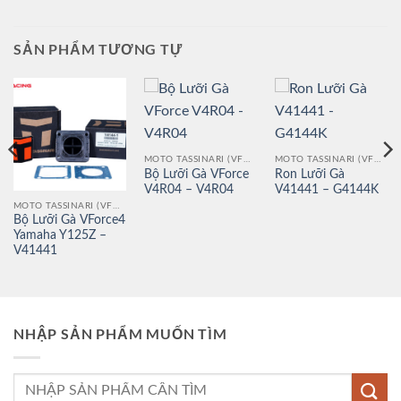
SẢN PHẨM TƯƠNG TỰ
MOTO TASSINARI (VFORCE)
MOTO TASSINARI (VFORCE)
Bộ Lưỡi Gà VForce
Ron Lưỡi Gà
V4R04 – V4R04
V41441 – G4144K
MOTO TASSINARI (VFORCE)
Bộ Lưỡi Gà VForce4
Yamaha Y125Z –
V41441
NHẬP SẢN PHẨM MUỐN TÌM
Tìm