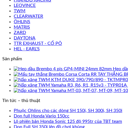
LEOVINCE
TWM
CLEARWATER
ÖHLINS
MATRIS
ZARD
DAYTONA
TTR EXHAUST - CỔ PÔ
HEL - EARL'S
Sản phẩm
Heo dầ
TAY THẮNG B
Tin tức – thủ thuật
Phuộc Ohlins cho các dòng SH 150i, SH 300i, SH 350i
Dọn full Honda Vario 150cc
Lộ phiên bản Honda Sonic 125 độ 995tr của TBT team
Dọn Full SH 350i lên đồ chơi khủng