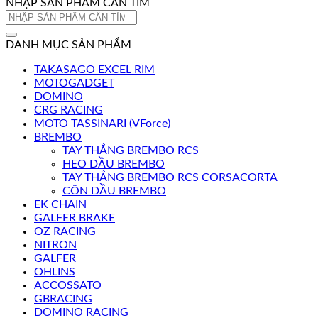
NHẬP SẢN PHẨM CẦN TÌM
Tìm
kiếm:
DANH MỤC SẢN PHẨM
TAKASAGO EXCEL RIM
MOTOGADGET
DOMINO
CRG RACING
MOTO TASSINARI (VForce)
BREMBO
TAY THẮNG BREMBO RCS
HEO DẦU BREMBO
TAY THẮNG BREMBO RCS CORSACORTA
CÔN DẦU BREMBO
EK CHAIN
GALFER BRAKE
OZ RACING
NITRON
GALFER
OHLINS
ACCOSSATO
GBRACING
DOMINO RACING