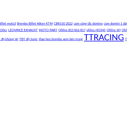
illet moto3
Brembo Billet Niken KTM
CBR150 2022
cùm công tắc domino
cùm domini 1 dâ
150cc
LEOVINCE EXHAUST
MOTO PART
Ohlins 813 816 817
ohlins HO545
Ohlins SH
Ohl
TTRACING
c độ khủng Vn
TBT độ Sonic
tháo heo brembo xem bên trong
T