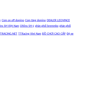
y
Cùm on off domino
Cùm tăng domino
DEALER LEOVINCE
ins SH Việt Nam
Ohlins SH ý
phân phối bremmbo
phân phối
TRACING.NET
TTRacing Viet Nam
ĐỒ CHƠI CAO CẤP
Độ xe