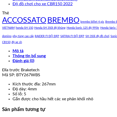
Độ đồ chơi cho xe CBR150 2022
Thẻ
ACCOSSATO
BREMBO
brembo billet 4 pis
Brembo B
VIETNAM
honda SH 150
Honda SH 350i độ khủng
Honda Sonic 125 độ 995tr
Honda Vario 
domino
phụ tùng cao cấp
RAIDER FI ĐỘ ĐẸP
SATRIA FI ĐỘ ĐẸP
SH 350i độ đồ chơi
Soni
CB150
độ xe sh
Mô tả
Thông tin bổ sung
Đánh giá (0)
Đĩa trước Braketech
Mã SP: BTY267WBS
Kích thước đĩa: 267mm
Độ dày: 4mm
Số lỗ: 5
Gắn được cho hầu hết các xe phân khối nhỏ
Sản phẩm tương tự