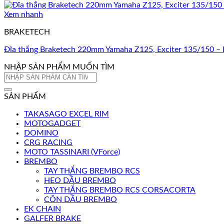
Xem nhanh
BRAKETECH
Đĩa thắng Braketech 220mm Yamaha Z125, Exciter 135/150 
NHẬP SẢN PHẨM MUỐN TÌM
Tìm
kiếm:
SẢN PHẨM
TAKASAGO EXCEL RIM
MOTOGADGET
DOMINO
CRG RACING
MOTO TASSINARI (VForce)
BREMBO
TAY THẮNG BREMBO RCS
HEO DẦU BREMBO
TAY THẮNG BREMBO RCS CORSACORTA
CÔN DẦU BREMBO
EK CHAIN
GALFER BRAKE