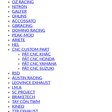
OZ RACING
NITRON
GALFER
OHLINS
ACCOSSATO
GBRACING
DOMINO RACING
PEAK-MOD
ARIETE
HEL
CNC CUSTOM PART
PÁT CNC KHÁC
PÁT CNC HONDA
PÁT CNC YAMAHA
PÁT CNC SUZUKI
RSD
AUSTIN RACING
LEOVINCE EXHAUST
I.M.A
SC PROJECT
BRAKETECH
TAY CÔN TWM
KINEO
TTR EXHAUST