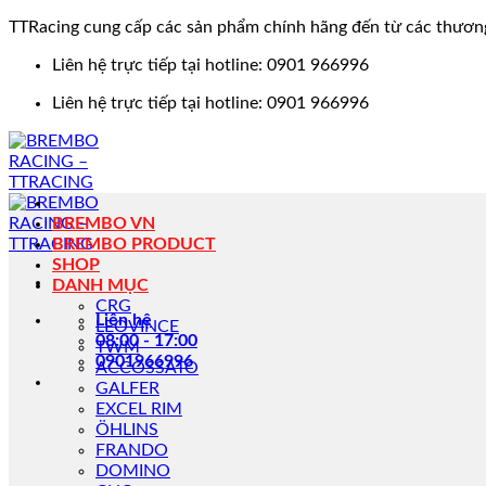
TTRacing cung cấp các sản phẩm chính hãng đến từ các thươn
Bỏ
Liên hệ trực tiếp tại hotline: 0901 966996
qua
Liên hệ trực tiếp tại hotline: 0901 966996
nội
dung
BREMBO VN
BREMBO PRODUCT
SHOP
DANH MỤC
CRG
Liên hệ
LEOVINCE
08:00 - 17:00
TWM
0901966996
ACCOSSATO
GALFER
EXCEL RIM
ÖHLINS
FRANDO
DOMINO