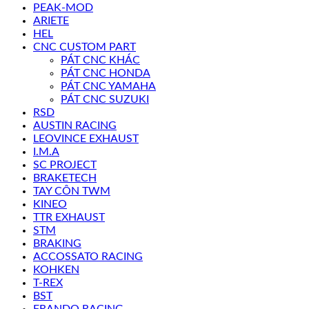
PEAK-MOD
ARIETE
HEL
CNC CUSTOM PART
PÁT CNC KHÁC
PÁT CNC HONDA
PÁT CNC YAMAHA
PÁT CNC SUZUKI
RSD
AUSTIN RACING
LEOVINCE EXHAUST
I.M.A
SC PROJECT
BRAKETECH
TAY CÔN TWM
KINEO
TTR EXHAUST
STM
BRAKING
ACCOSSATO RACING
KOHKEN
T-REX
BST
FRANDO RACING