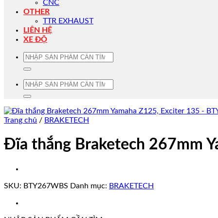
CNC
OTHER
TTR EXHAUST
LIÊN HỆ
XE ĐỘ
Tìm
kiếm:
Tìm
kiếm:
Trang chủ
/
BRAKETECH
Đĩa thắng Braketech 267mm 
SKU:
BTY267WBS
Danh mục:
BRAKETECH