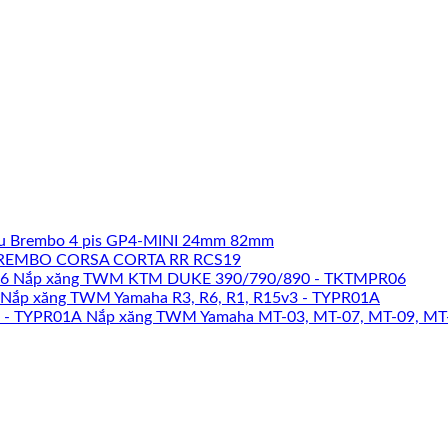
u Brembo 4 pis GP4-MINI 24mm 82mm
REMBO CORSA CORTA RR RCS19
Nắp xăng TWM KTM DUKE 390/790/890 - TKTMPR06
Nắp xăng TWM Yamaha R3, R6, R1, R15v3 - TYPR01A
Nắp xăng TWM Yamaha MT-03, MT-07, MT-09, MT