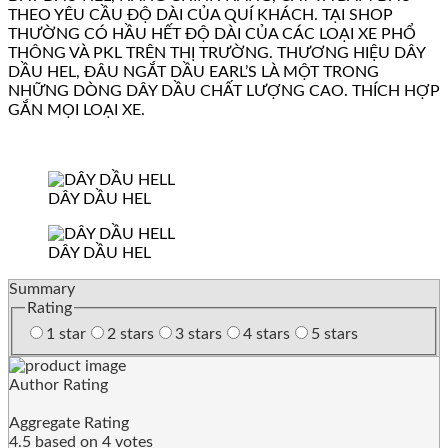
THEO YÊU CẦU ĐỘ DÀI CỦA QUÍ KHÁCH. TẠI SHOP
THƯỜNG CÓ HẦU HẾT ĐỘ DÀI CỦA CÁC LOẠI XE PHỔ
THÔNG VÀ PKL TRÊN THỊ TRƯỜNG. THƯƠNG HIỆU DÂY
DẦU HEL, ĐÂU NGẮT DẦU EARL’S LÀ MỘT TRONG
NHỮNG DÒNG DÂY DẦU CHẤT LƯỢNG CAO. THÍCH HỢP
GẮN MỌI LOẠI XE.
DÂY DẦU HEL
DÂY DẦU HEL
Summary
Rating
1 star
2 stars
3 stars
4 stars
5 stars
Author Rating
Aggregate Rating
4.5
based on
4
votes