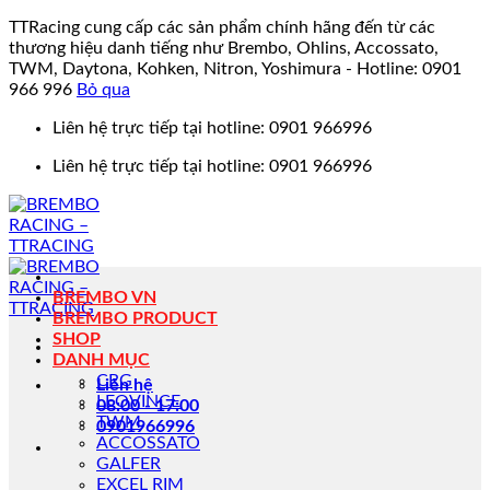
TTRacing cung cấp các sản phẩm chính hãng đến từ các
thương hiệu danh tiếng như Brembo, Ohlins, Accossato,
TWM, Daytona, Kohken, Nitron, Yoshimura - Hotline: 0901
966 996
Bỏ qua
Bỏ
Liên hệ trực tiếp tại hotline: 0901 966996
qua
Liên hệ trực tiếp tại hotline: 0901 966996
nội
dung
BREMBO VN
BREMBO PRODUCT
SHOP
DANH MỤC
CRG
Liên hệ
LEOVINCE
08:00 - 17:00
TWM
0901966996
ACCOSSATO
GALFER
EXCEL RIM