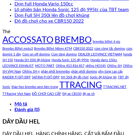
Dọn full Honda Vario 150cc
Lộ phiên bản Honda Sonic 125 độ 995tr của TBT team
Dọn Full SH 350i lên đồ chơi khủng
Độ đồ chơi cho xe CBR150 2022
Thẻ
ACCOSSATO
BREMBO
brembo billet 4 pis
Brembo Billet moto3
Brembo Billet Niken KTM
CBR150 2022
cùm công tắc domino
cùm
domini 1 dây
Cùm on off domino
Cùm tăng domino
DEALER LEOVINCE VIETNAM
honda
SH 150
Honda SH 350i độ khủng
Honda Sonic 125 độ 995tr
Honda Vario 150cc
LEOVINCE EXHAUST
MOTO PART
Ohlins 813 816 817
ohlins HO545
Ohlins SH
Ohlins
SH Việt Nam
Ohlins SH ý
phân phối bremmbo
phân phối domino
phụ tùng cao cấp
RAIDER FI ĐỘ ĐẸP
SATRIA FI ĐỘ ĐẸP
SH 350i độ đồ chơi
Sonic độ khủng Vn
TBT độ
TTRACING
Sonic
tháo heo brembo xem bên trong
TTRACING.NET
TTRacing Viet Nam
ĐỒ CHƠI CAO CẤP
Độ xe CB150
độ xe sh
Mô tả
Đánh giá (0)
DÂY DẦU HEL
DÂY DẦU HEL, HÀNG CHÍNH HÃNG, CẮT VÀ BẤM ĐẦU