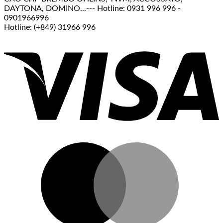
DAYTONA, DOMINO...--- Hotline: 0931 996 996 -
0901966996
Hotline: (+849) 31966 996
V
M