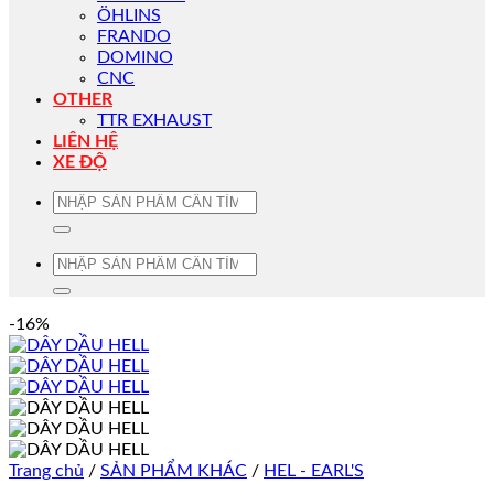
ÖHLINS
FRANDO
DOMINO
CNC
OTHER
TTR EXHAUST
LIÊN HỆ
XE ĐỘ
Tìm
kiếm:
Tìm
kiếm:
-16%
Trang chủ
/
SẢN PHẨM KHÁC
/
HEL - EARL'S