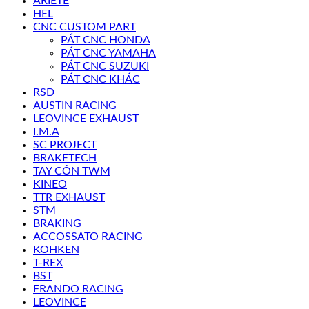
ARIETE
HEL
CNC CUSTOM PART
PÁT CNC HONDA
PÁT CNC YAMAHA
PÁT CNC SUZUKI
PÁT CNC KHÁC
RSD
AUSTIN RACING
LEOVINCE EXHAUST
I.M.A
SC PROJECT
BRAKETECH
TAY CÔN TWM
KINEO
TTR EXHAUST
STM
BRAKING
ACCOSSATO RACING
KOHKEN
T-REX
BST
FRANDO RACING
LEOVINCE