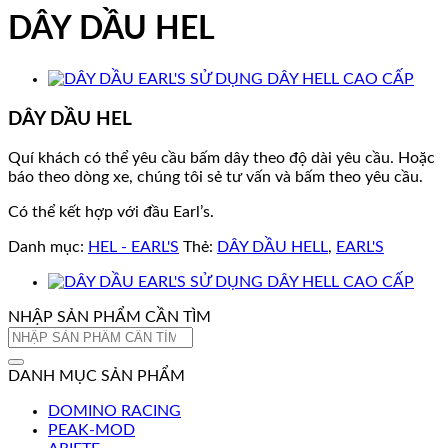
DÂY DẦU HEL
DÂY DẦU HEL
Quí khách có thể yêu cầu bấm dây theo độ dài yêu cầu. Hoặc
báo theo dòng xe, chúng tôi sẻ tư vấn và bấm theo yêu cầu.
Có thể kết hợp với đầu Earl’s.
Danh mục:
HEL - EARL'S
Thẻ:
DÂY DẦU HELL
,
EARL'S
NHẬP SẢN PHẨM CẦN TÌM
Tìm
kiếm:
DANH MỤC SẢN PHẨM
DOMINO RACING
PEAK-MOD