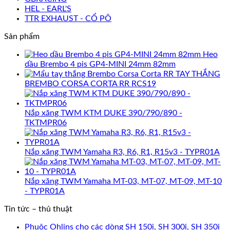
HEL - EARL'S
TTR EXHAUST - CỔ PÔ
Sản phẩm
Heo
dầu Brembo 4 pis GP4-MINI 24mm 82mm
TAY THẮNG
BREMBO CORSA CORTA RR RCS19
Nắp xăng TWM KTM DUKE 390/790/890 -
TKTMPR06
Nắp xăng TWM Yamaha R3, R6, R1, R15v3 - TYPR01A
Nắp xăng TWM Yamaha MT-03, MT-07, MT-09, MT-10
- TYPR01A
Tin tức – thủ thuật
Phuộc Ohlins cho các dòng SH 150i, SH 300i, SH 350i