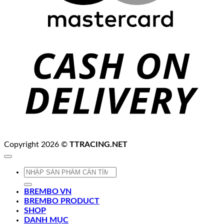
C
D
Copyright 2026 ©
TTRACING.NET
Tìm
kiếm:
BREMBO VN
BREMBO PRODUCT
SHOP
DANH MỤC