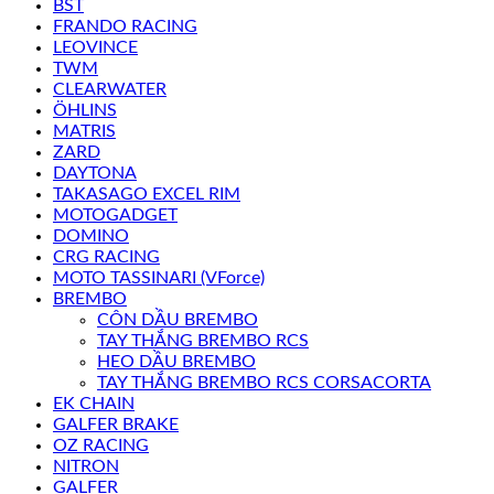
BST
FRANDO RACING
LEOVINCE
TWM
CLEARWATER
ÖHLINS
MATRIS
ZARD
DAYTONA
TAKASAGO EXCEL RIM
MOTOGADGET
DOMINO
CRG RACING
MOTO TASSINARI (VForce)
BREMBO
CÔN DẦU BREMBO
TAY THẮNG BREMBO RCS
HEO DẦU BREMBO
TAY THẮNG BREMBO RCS CORSACORTA
EK CHAIN
GALFER BRAKE
OZ RACING
NITRON
GALFER