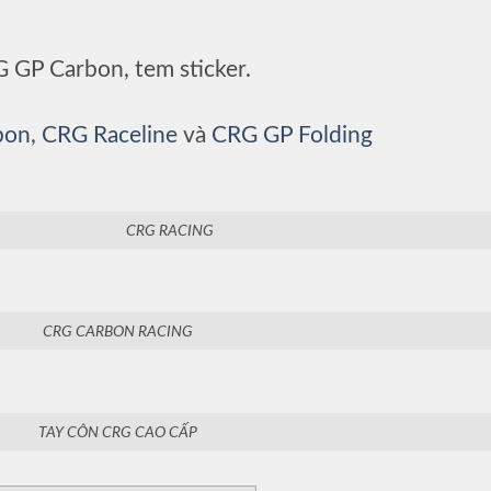
 GP Carbon, tem sticker.
bon
,
CRG Raceline
và
CRG GP Folding
CRG RACING
CRG CARBON RACING
TAY CÔN CRG CAO CẤP
RATING
1 star
2 stars
3 stars
4 stars
5 stars