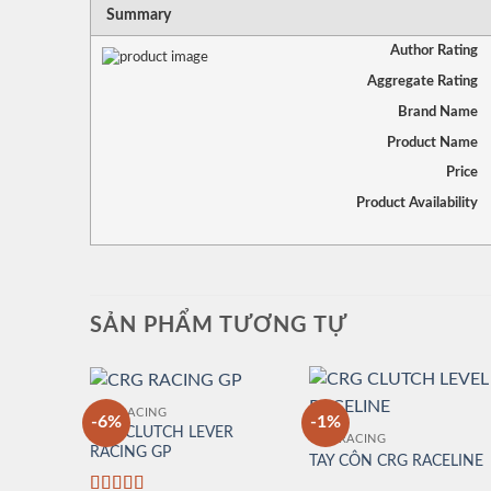
Summary
Author Rating
Aggregate Rating
Brand Name
Product Name
Price
Product Availability
SẢN PHẨM TƯƠNG TỰ
CRG RACING
-6%
-1%
CRG CLUTCH LEVER
CRG RACING
RACING GP
TAY CÔN CRG RACELINE