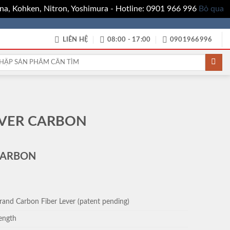
a, Kohken, Nitron, Yoshimura - Hotline: 0901 966 996
Bỏ qua
LIÊN HỆ
08:00 - 17:00
0901966996
:
EVER CARBON
CARBON
trand Carbon Fiber Lever (patent pending)
rength