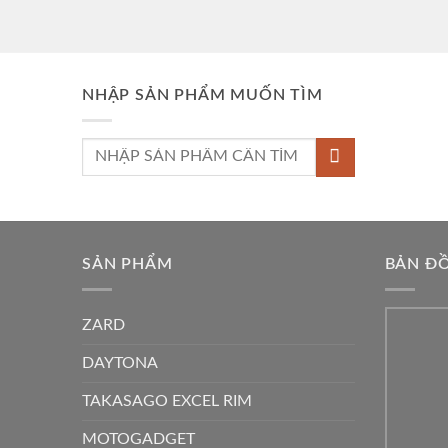
Được xếp
hạng
5
5 sao
NHẬP SẢN PHẨM MUỐN TÌM
Tìm
kiếm:
SẢN PHẨM
BẢN Đ
ZARD
DAYTONA
TAKASAGO EXCEL RIM
MOTOGADGET