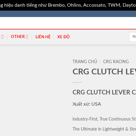
g hiệu danh tiếng như Brembo, Ohlins, Accossato, TWM, Dayton
Tìm
OTHER
LIÊN HỆ
XE ĐỘ
kiếm
TRANG CHỦ
/
CRG RACING
CRG CLUTCH L
CRG CLUTCH LEVER 
Xuất xứ: USA
industry-First, True Continuous S
The Ultimate in Lightweight & St