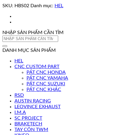
SKU:
HBS02
Danh mục:
HEL
NHẬP SẢN PHẨM CẦN TÌM
Tìm
kiếm:
DANH MỤC SẢN PHẨM
HEL
CNC CUSTOM PART
PÁT CNC HONDA
PÁT CNC YAMAHA
PÁT CNC SUZUKI
PÁT CNC KHÁC
RSD
AUSTIN RACING
LEOVINCE EXHAUST
I.M.A
SC PROJECT
BRAKETECH
TAY CÔN TWM