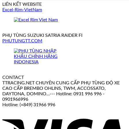
LIÊN KẾT WEBSITE
Excel-Rim-VietNam
PHỤ TÙNG SUZUKI SATRIA RAIDER FI
PHUTUNGTT.COM
CONTACT
TTRACING.NET CHUYÊN CUNG CẤP PHỤ TÙNG ĐỘ XE
CAO CẤP BREMBO OHLINS, TWM, ACCOSSATO,
DAYTONA, DOMINO...--- Hotline: 0931 996 996 -
0901966996
Hotline: (+849) 31966 996
V