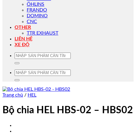
ÖHLINS
FRANDO
DOMINO
CNC
OTHER
TTR EXHAUST
LIÊN HỆ
XE ĐỘ
Tìm
kiếm:
Tìm
kiếm:
Trang chủ
/
HEL
Bộ chia HEL HBS-02 – HBS02