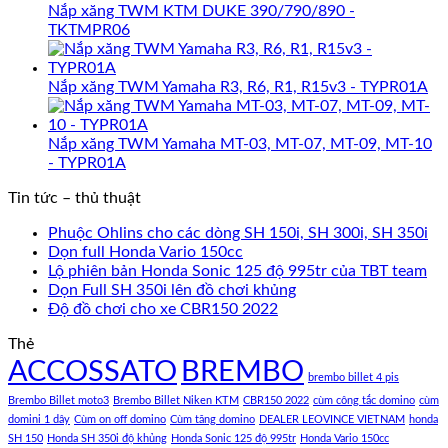
Nắp xăng TWM KTM DUKE 390/790/890 -
TKTMPR06
Nắp xăng TWM Yamaha R3, R6, R1, R15v3 - TYPR01A
Nắp xăng TWM Yamaha MT-03, MT-07, MT-09, MT-10
- TYPR01A
Tin tức – thủ thuật
Phuộc Ohlins cho các dòng SH 150i, SH 300i, SH 350i
Dọn full Honda Vario 150cc
Lộ phiên bản Honda Sonic 125 độ 995tr của TBT team
Dọn Full SH 350i lên đồ chơi khủng
Độ đồ chơi cho xe CBR150 2022
Thẻ
ACCOSSATO
BREMBO
brembo billet 4 pis
Brembo Billet moto3
Brembo Billet Niken KTM
CBR150 2022
cùm công tắc domino
cùm
domini 1 dây
Cùm on off domino
Cùm tăng domino
DEALER LEOVINCE VIETNAM
honda
SH 150
Honda SH 350i độ khủng
Honda Sonic 125 độ 995tr
Honda Vario 150cc