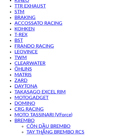
KINEO
TTR EXHAUST
STM
BRAKING
ACCOSSATO RACING
KOHKEN
T-REX
BST
FRANDO RACING
LEOVINCE
TWM
CLEARWATER
ÖHLINS
MATRIS
ZARD
DAYTONA
TAKASAGO EXCEL RIM
MOTOGADGET
DOMINO
CRG RACING
MOTO TASSINARI (VForce)
BREMBO
CÔN DẦU BREMBO
TAY THẮNG BREMBO RCS