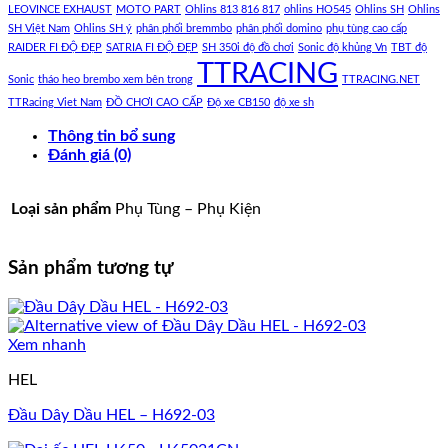
LEOVINCE EXHAUST
MOTO PART
Ohlins 813 816 817
ohlins HO545
Ohlins SH
Ohlins
SH Việt Nam
Ohlins SH ý
phân phối bremmbo
phân phối domino
phụ tùng cao cấp
RAIDER FI ĐỘ ĐẸP
SATRIA FI ĐỘ ĐẸP
SH 350i độ đồ chơi
Sonic độ khủng Vn
TBT độ
TTRACING
Sonic
tháo heo brembo xem bên trong
TTRACING.NET
TTRacing Viet Nam
ĐỒ CHƠI CAO CẤP
Độ xe CB150
độ xe sh
Thông tin bổ sung
Đánh giá (0)
Loại sản phẩm
Phụ Tùng – Phụ Kiện
Sản phẩm tương tự
Xem nhanh
HEL
Đầu Dây Dầu HEL – H692-03